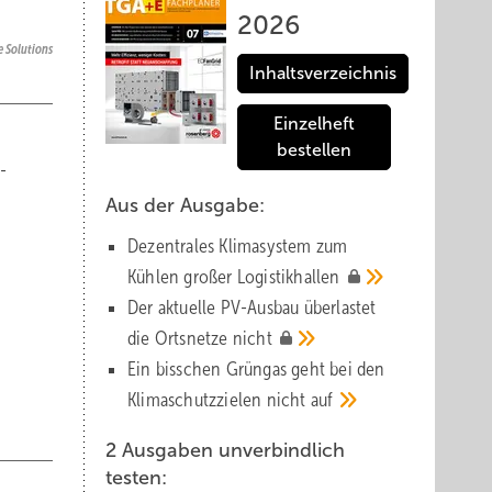
2026
 Solutions
Inhaltsverzeichnis
Einzelheft
bestellen
-
Aus der Ausgabe:
Dezentrales Klimasystem zum
Kühlen großer
Logistik­hallen
Der aktuelle PV-Ausbau über­lastet
die Orts­netze
nicht
Ein bisschen Grüngas geht bei den
Klima­schutz­zielen nicht
auf
2 Ausgaben unverbindlich
testen: