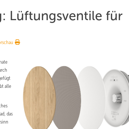
 Lüftungsventile für
orschau
mate
urch
efügt
t alle
ches
ad, das
rsinn