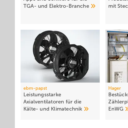
TGA- und
Elek­tro-Branche
mit
Ste
ebm-papst
Hager
Leistungsstarke
Bestück
Axialventilatoren für die
Zählerp
Kälte- und
Klimatechnik
EnWG