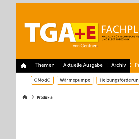
Springe
Springe
Springe
auf
auf
auf
Hauptinhalt
Hauptmenü
SiteSearch
Themen
Aktuelle Ausgabe
Archiv
P
GModG
Wärmepumpe
Heizungsförderun
Produkte