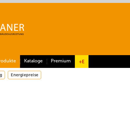
rodukte
Kataloge
Premium
+E
g
Energiepreise