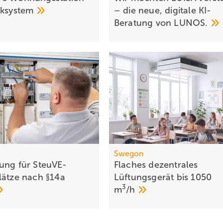
cksystem
– die neue, digitale KI-
Beratung von
LUNOS.
Swegon
ung für SteuVE-
Flaches dezentrales
lätze nach §14a
Lüftungsgerät bis 1050
3
m
/h