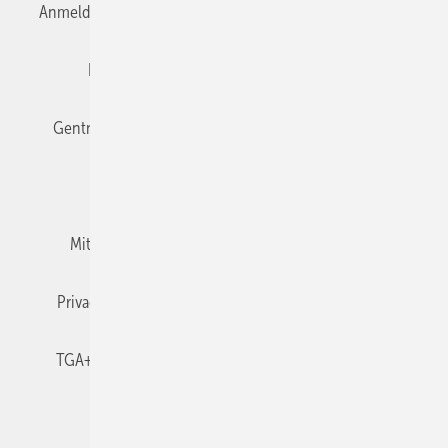
Anmelden
Anmeldung & Registrierung
Datenschutz
Editor's choice
E-Paper
Fachbeiträge
Gentner Verlag
Impressum
Karriere bei Gentner
Team
Mediaservice
Mitgliedschaften und Engagement
Newsletter
Privacy Manager
RSS-Feed
TGA+E abonnieren
TGA+E-WissensCheck
Veranstaltungen / Webinare
© 2026 TGA+E Fachplaner