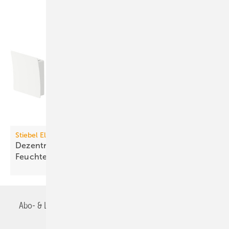
Stiebel Eltron
Dezentrales Lüftungsgerät mit
Feuchte­rück­gewinnung
Abo- & Leserservice
AGB
Alle Inhalte chronologisch