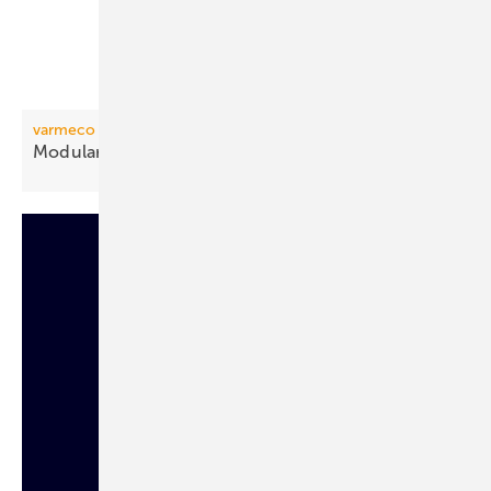
varmeco
Modulare Wohnungsstation mit
Stecksystem