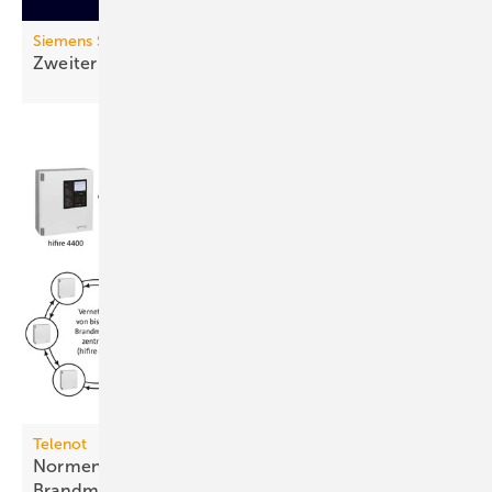
Siemens Smart Infrastructure
Zweiter Lebenszyklus: Zirkulärer
Sanftstarter
Telenot
Normenkonformer Fernzugriff auf
Brandmeldesysteme