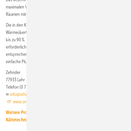
3
maximalen Volumenstrom von 1200 m
/h für die Belüftung von
Räumen mit hoher Personenbelegung konzipiert.
Die in den Kompakt-Lüftungsgeräten eingebauten Gegenstrom-
Wärmeübertrager erreichen einen Wärmerückgewinnungsgrad von
bis zu 90 %. Die Kompakt-Lüftungsgeräte sind werkseitig mit allen
erforderlichen Registern und Regelkomponenten ausgestattet sowie
entsprechend programmiert und getestet. Das ermöglicht eine
einfache Plug-and-play-Montage und Inbetriebnahme.
Zehnder
77933 Lahr
Telefon (0 78 21) 58 60
info@zehnder-systems.de
www.zehnder-systems.de
Weitere Produkt-Meldungen zum Thema Luft-, Klima- und
Kältetechnik