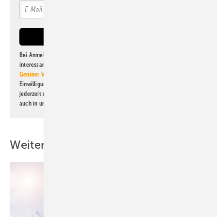
Bei Anmeldung zu diesem Newsletter bin ich damit einverstanden, über
interessante Verlags- und Online-Angebote
der Marken der Alfons W.
Gentner Verlag GmbH & Co. KG
informiert zu werden. Diese
Einwilligung kann ich jederzeit widerrufen und eine Abmeldung ist
jederzeit möglich. Informationen zum Umgang mit Daten finden Sie
auch in unserer
Datenschutzerklärung
.
Weitere Inhalte