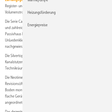
Register- und Montagevarianten an. Die Serien decken einen
3
Volumenstrombereich von 200 bis 8000 m
/h ab.
Heizungsförderung
3
Die Serie Carma (bis 8000 m
/h) bietet vielseitige Montageoptionen
Energiepreise
und zahlreiche Konfigurationsmöglichkeiten und wurde vom
Passivhaus Institut zertifiziert. Zudem hat das Sentinel Haus Institut die
Unbedenklichkeit in Bezug auf Schadstoffe und Emissionen
nachgewiesen.
Die Silvertop-Geräte ermöglichen mit oben angeordneten
Kanalstutzen eine sehr kompakte Installation in Nischen und engen
3
Technikräumen (bis 5000 m
/h).
3
Die Neotime-Serie bis 2100 m
/h mit geringer Höhe und seitlichen
Revisionsöffnungen kann in abgehängten Decken oder flach auf dem
Boden montiert werden. 2024 will Zehnder das Sortiment um die
flache Geräteserie Flatpower für die Deckenmontage mit unten
angeordneten Revisionstüren erweitern.
Das dezentrale Kompakt-Lüftungsgerät Eversky ist mit einem