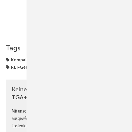
Teilen
Link kopieren
Tags
Kompakt-Lüftungsgerät
Lüftungsgerät
Produkte
RLT-Gerät
Zehnder
Keine Zeit? Kein Problem mit dem
TGA+E Newsletter!
Mit unserem Newsletter erhalten Sie regelmäßig von uns
ausgewählte Informationen und Neuigkeiten, gebündelt und
kostenlos direkt ins Postfach.