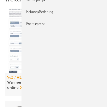
Heizungsförderung
Energiepreise
VdZ / HEA
Wärmerückgewinner-Check für Woh­nungs­lüf­tung
online