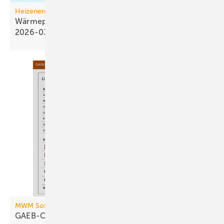
Heizenergiekosten
Wärmepumpen­strom-/Gas­preis-Baro­meter
2026-03
MWM Software
GAEB-Checker für
Angebotsabgabe