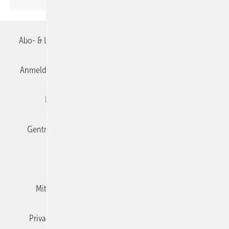
Abo- & Leserservice
AGB
Alle Inhalte chronologisch
Anmelden
Anmeldung & Registrierung
Datenschutz
Editor's choice
E-Paper
Fachbeiträge
Gentner Verlag
Impressum
Karriere bei Gentner
Team
Mediaservice
Mitgliedschaften und Engagement
Newsletter
Privacy Manager
RSS-Feed
TGA+E abonnieren