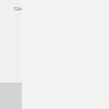
TGA+E-WissensCheck
Veranstaltungen / Webinare
© 2026 TGA+E Fachplaner
Nach oben