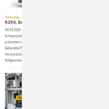
Wolf
Heizungs- und Gebäudetechnik
R290, Brennstoffzelle, 10 Jahre
Vollgarantie
04.03.2019
-
Im Segment Heizungs- und Gebäudetechnik (mit
Schwerpunkt in den Hallen 12 und 11) steht häufig Effizienz im Fokus,
präsentiert werden u.a. eine Luft/Wasser-Wärmepumpe mit dem
Kältemittel Propan (R290), ein SOFC-Brennstoffzellen-Mikrokraftwerk
mit anpassbarer Leistung und ein Servicepaket mit bis zu zehn Jahren
Vollgarantie.