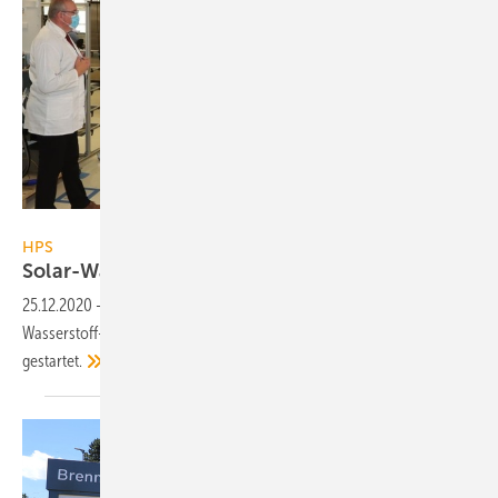
Zollner Elektronik AG
HPS
Solar-Wasserstoffkraftwerk picea geht in
Serie
25.12.2020
-
HPS Home Power Solutions hat die Serienproduktion des
Wasserstoff-Stromspeichersystems picea bei Zollner Elektronik
gestartet.