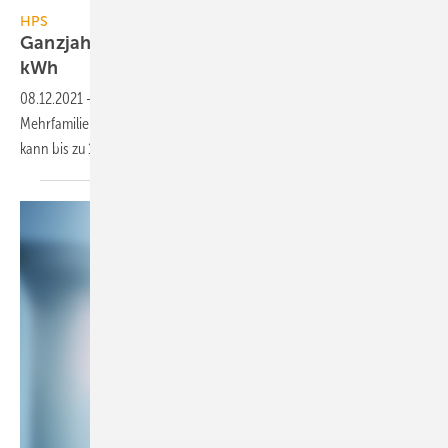
HPS Home Power Solutions
HPS
Ganzjahres-Stromspeicher mit bis zu 15 000
kWh
08.12.2021
-
HPS bietet jetzt auch Stromspeicher für Gewerbe und
Mehrfamilienhäuser an. Der Ganzjahres-Stromspeicher multi-picea
kann bis zu 15 000 kWh
speichern.
el