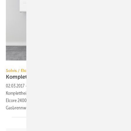
Solvis
Solvis / Elcore
Komplettheizung mit
Brennstoffzelle
02.03.2017
-
Solvis und Elcore bieten gemeinsam eine
Komplettheizung an. Sie besteht aus dem Brennstoffzellen‐BHKW
Elcore 2400 und dem Energiemanager SolvisMax, der in einem Gerät
Gasbrennwertkessel und Heizungspufferspeicher
vereint.