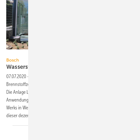
Bosch
Bosch
Wasserstofffähige
Brennstoffzellen-Pilotanlage
07.07.2020
-
Bosch hat im Trainingszentrum Wernau eine
Brennstoffzellen-Pilotanlage auf SOFC-Basis in Betrieb genommen.
Die Anlage besteht aus drei Brennstoffzellen-Geräten für stationäre
Anwendungen, die die bestehende Stromversorgung des Bosch-
Werks in Wernau CO2-sparend ergänzen und die weitere Entwicklung
dieser dezentralen Energiesysteme vorantreiben
sollen.