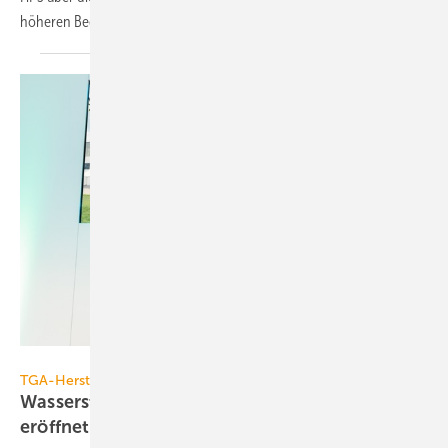
höheren Bedarf
bedienen.
Wilo SE
TGA-Hersteller
Wasserstoff: H2Powerplant auf dem Wilopark
eröffnet