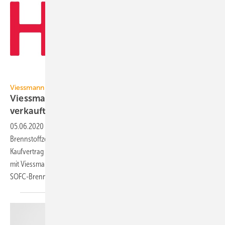
Hexis
Viessmann / Hexis
Viessmann hat Hexis-Aktienpaket an mPower
verkauft
05.06.2020
-
Viessmann hat sein komplettes Aktienpaket des
Brennstoffzellenspezialisten Hexis an mPower verkauft. Der
Kaufvertrag beinhaltet auch eine künftige Zusammenarbeit von Hexis
mit Viessmann bei der Lieferung von
SOFC-Brennstoffzellenmodulen.