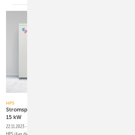
Home Power Solutions
HPS
Stromspeicher: neue Generation von picea mit
15
kW
22.11.2023
-
Mit 15 kW verfügt der neue Stromspeicher picea 2 von
HPS über die doppelte Ausgangsleistung und kann damit einen noch