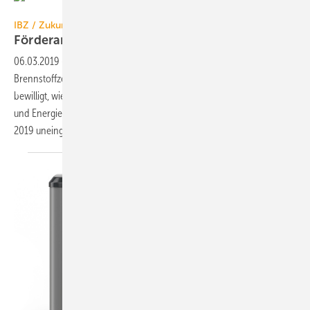
Viessmann Werke
IBZ / Zukunft Erdgas
Förderanträge für 5700
Brennstoffzellen
06.03.2019
-
Seit Beginn des KfW-Förderprogramms 433 „Zuschuss
Brennstoffzelle“ im Sommer 2016 wurden knapp 5700 Förderanträge
bewilligt, wie aktuelle Zahlen des Bundesministeriums für Wirtschaft
und Energie (BMWi) zeigen. Die Förderung werde mindestens bis Ende
2019 uneingeschränkt fortgeführt, hat jetzt das BMWi
bestätigt.