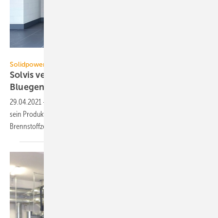
Solvis
Solidpower / Solvis
Solvis vertreibt Solidpower-Brennstoffzelle
Bluegen
29.04.2021
-
Solvis erweitert im Rahmen einer Vertriebskooperation
sein Produktportfolio um die Eigenstromerzeugung aus Gas mit der
Brennstoffzelle von
Solidpower.