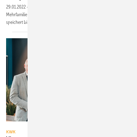
29.01.2022
-
HPS bietet jetzt auch Stromspeicher für Gewerbe und
Mehrfamilienhäuser an. Der Ganzjahres-Stromspeicher multi-picea
speichert bis zu 15 000 kWh
elektrisch.
Michael Dick
KWK