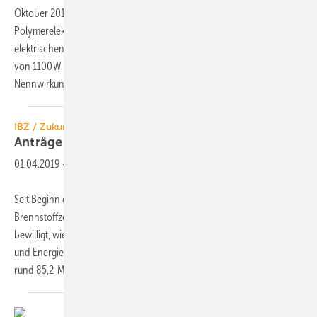
Oktober 2019) von Senertec hat eine
Polymerelektrolytmembran(PEM)-Brennstoffzelle mit einer
elektrischen Nennleistung von 750 W und einer thermischen Leistung
von 1100 W. Der auf den Heizwert bezogene elektrische
Nennwirkungsgrad wird mit
38 ...
IBZ / Zukunft Erdgas
Anträge für 5700
Brennstoffzellen
01.04.2019
-
Seit Beginn des KfW-Förderprogramms 433 „Zuschuss
Brennstoffzelle“ im Sommer 2016 wurden knapp 5700 Förderanträge
bewilligt, wie aktuelle Zahlen des Bundesministeriums für Wirtschaft
und Energie (BMWi) zeigen. Das entspricht einem Fördervolumen von
rund 85,2 Mio. Euro. Im Januar 2019
wurden...