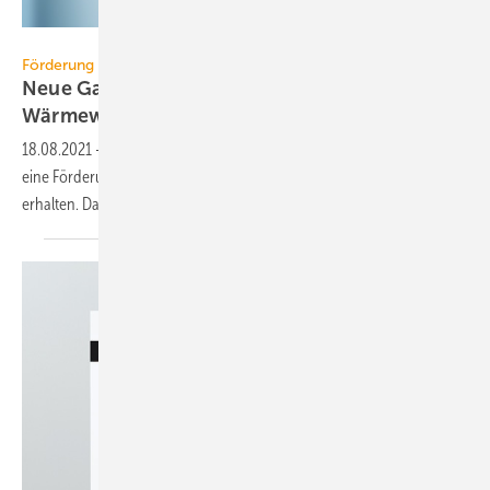
emmi – stock.adobe.com
Förderung
Neue Gas-Heizungen tragen kaum zur
Wärmewende
bei
18.08.2021
-
Nur 5 % der 2020 neu installierten Gas-Heizungen haben
eine Förderung für die Kombination mit erneuerbaren Energien
erhalten. Das behindert die
Wärmewende.