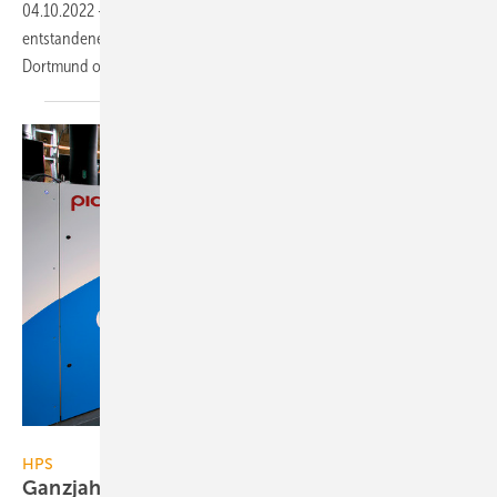
04.10.2022
-
Wilo hat seine in Kooperation mit Schneider Electric
entstandene Wasserstoffanlage H2Powerplant am Firmensitz in
Dortmund offiziell in Betrieb
genommen.
HPS Home Power Solutions
HPS
Ganzjahres-Stromspeicher