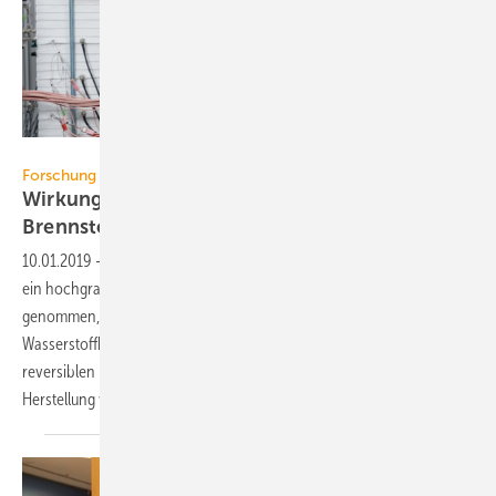
Forschungszentrum Jülich / R.-U. Limbach
Forschung
Wirkungsgrad-Rekord für reversible
Brennstoffzelle
10.01.2019
-
Wissenschaftler des Forschungszentrums Jülich haben
ein hochgradig effizientes Brennstoffzellen-System in Betrieb
genommen, das einen elektrischen Wirkungsgrad im
Wasserstoffbetrieb von über 60 % erzielt. Und die neu entwickelten
reversiblen Hochtemperatur-Brennstoffzellen lassen sich auch für die
Herstellung von Wasserstoff durch Elektrolyse
nutzen.