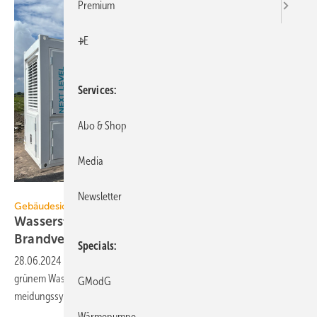
Premium
+E
Services
Abo & Shop
Media
HY.AIR Energy
Newsletter
Gebäudesicherheit
Wasserstoff als Input für ein
Brand­ver­mei­dungs­system
Specials
28.06.2024
-
In einem Tief­kühl­la­ger in Friedrichs­gabe­koog ist eine mit
grü­nem Wasser­stoff be­trie­be­ne Brenn­stoff­zelle in ein Brand­ver­
GModG
meidungs­system in­te­griert
worden.
Wärmepumpe