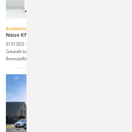
Viessmann
Bundesförderung für effiziente Gebäude
Neue KfW-Richtlinie 433 für
Brennstoffzellen
07.07.2021
-
Mit dem Start der Bundesförderung für effiziente
Gebäude bei der KfW gilt beim KfW-Produkt 433 „Zuschuss
Brennstoffzelle“ eine neue
Richtlinie.