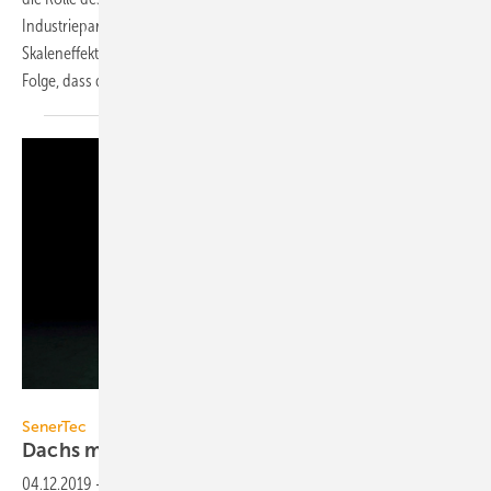
Industriepartner, um die Serienfertigung und die dafür notwendigen
Skaleneffekte in deutlich kürzerer Zeit zu erreichen. Dies habe zur
Folge, dass die Aktivitäten der Hexis AG eingestellt
werden.
Bild: SenerTec
SenerTec
Dachs mit
Brennstoffzelle
04.12.2019
-
Das Brennstoffzellen-Heizgerät Dachs 0.8 (erhältlich seit