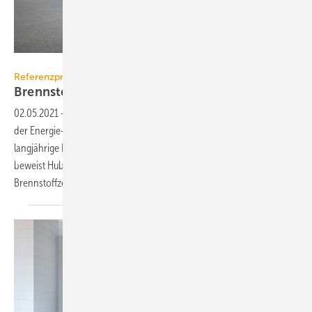
Remeha
Referenzprojekt Remeha
Brennstoffzelle im
Zweifamilienhaus
02.05.2021
-
Ein Bäcker muss sich schon in beruflicher Hinsicht mit
der Energie- und Wärmeversorgung auskennen. Dass diese
langjährige Erfahrung auch im häuslichen Umfeld nützlich sein kann,
beweist Hubert Klodt aus Emsdetten. In seinem Wohnhaus wurde eine
Brennstoffzelle eLecta 300 von Remeha
installiert.