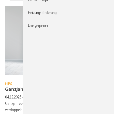
Heizungsförderung
Energiepreise
HPS Home Power Solutions
HPS
Ganzjahres-Stromspeicher
optimiert
04.12.2023
-
HPS hat bei der neuen Generation picea 2 des
Ganzjahres-Stromspeichers die Ausgangs­leistung auf 15 kW
verdoppelt.