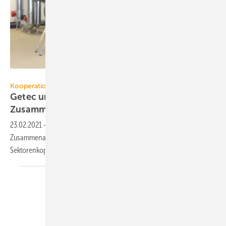
Viessmann
Kooperation
Getec und Viessmann verstärken
Zusammenarbeit
23.02.2021
-
Getec und Viessmann wollen ihre bereits bestehende
Zusammenarbeit bei Energiedienstleistungen für Wärme, Kälte und
Sektorenkopplung
verstärken.