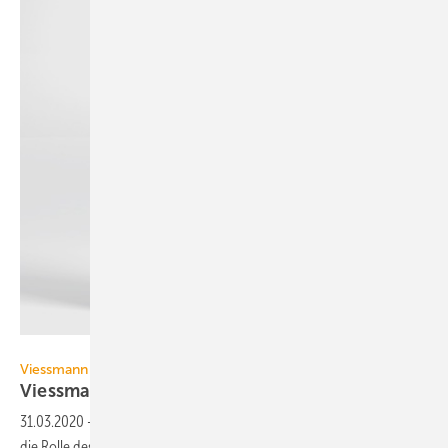
HEXIS AG
Viessmann
Viessmann stellt Aktivitäten der Hexis AG
ein
31.03.2020
-
Viessmann will sich künftig im Brennstoffzellenmarkt auf
die Rolle des System-Integrators fokussieren und sucht einen