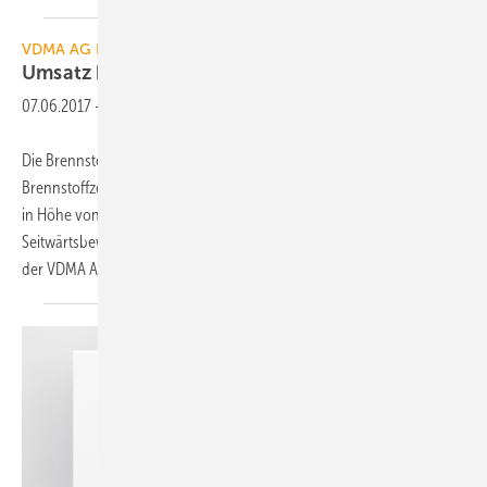
VDMA AG BZ
Umsatz bei Brennstoffzellen
wächst
07.06.2017
-
Die Brennstoffzellen-Industrie in Deutschland hat im Jahr 2016 mit
Brennstoffzellen-Heizgeräten und Stromversorgungsanlagen Umsätze
in Höhe von etwa 100 Mio. Euro erzielt. Nach einer
Seitwärtsbewegung im Vorjahr prognostiziert der Konjunkturspiegel
der VDMA Arbeitsgemeinschaft
Brennstoffzellen...