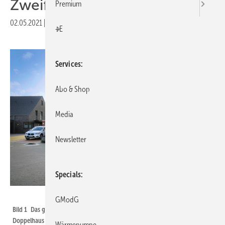
Zweifamilienhaus
Premium
02.05.2021
|
Veröffentlicht in
Ausgabe 05-2021
+E
Services
Abo & Shop
Media
Newsletter
Specials
Remeha
GModG
Bild 1 Das großzügig bemessene Eigenheim der Eheleute Klodt wurde als
Doppelhaus konzipiert – die rechte Haushälfte ist vermietet.
Wärmepumpe