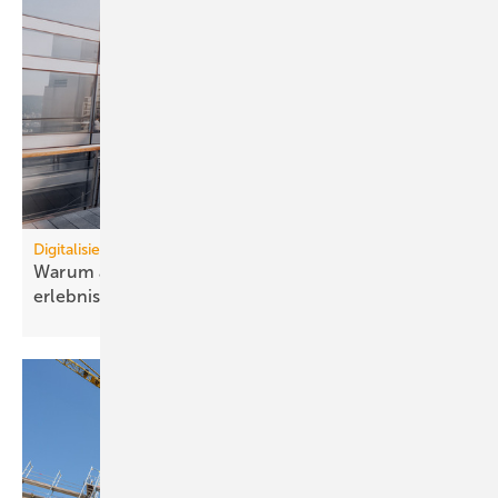
Remeha
Digitalisierung
Bild 3 Fährt in jeder Hinsicht auf Wasserstoff ab: Sebastian
Warum auto­nome Gebäude Effi­zienz und Nutzer­
Niehoff, Inhaber und Geschäftsführer der BEN-Tec GmbH.
erlebnis ver­binden
müssen
„Wenn die Erwärmung des Hauses schon nicht zu 100 % CO
-neutral
2
funktioniert, dann möchten wir wenigstens mit dem aktuellsten Stand
der Technik versorgt sein“, so die Hausbesitzer wörtlich. Ihr großzügig
bemessenes Gebäude ist in zwei Haushälften aufgeteilt und voll
2
2
unterkellert. Etwa 200 m
Wohnfläche und weitere 65 m
Nutzfläche