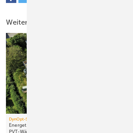
umfangreiches Servicepaket.
Energetische Sanierung nach 31 Jahren
Weitere Inhalte
Das Gebäude von Annemarie und Hubert Klodt wurde 1989 in
dreischaliger Massivbauweise errichtet. Eine energetische
Überholung nach nunmehr drei Jahrzehnten Nutzung war damit aus
Sicht der Bewohner notwendig.
DynOpt-San für Mehrfamilienhäuser
Energetische Sanierung mit
PVT-Wärmepumpensystemen