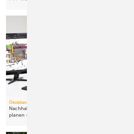
Remeha
…schaut sich die Betriebsstunden seiner Brennstoffzelle
eLecta 300 regelmäßig genau an.
Ökobilanzierung in der TGA
Nachhaltigere Technik zum Vorteil der Gebäude
planen