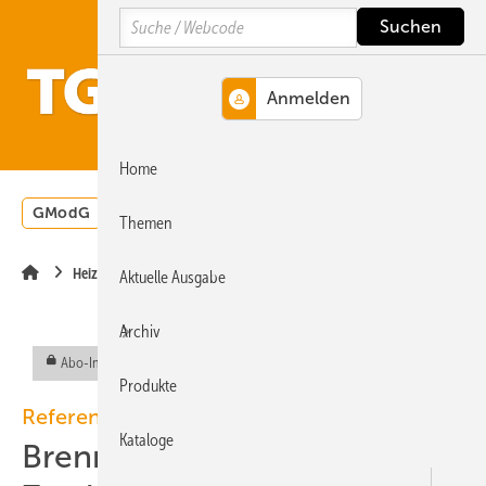
Springe
Springe
Springe
Search
auf
auf
auf
Hauptinhalt
Hauptmenü
SiteSearch
MENÜ
Home
GModG
Wärmepumpe
Heizungsförderung
Energ
Themen
Heizungstechnik
Aktuelle Ausgabe
Archiv
Abo-Inhalt
Produkte
Referenzprojekt Remeha
Kataloge
Brennstoffzelle im