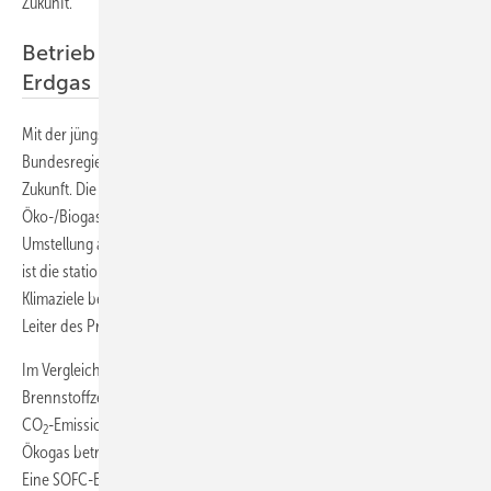
Zukunft.“
Betrieb mit Wasserstoff, Öko-/Biogas oder
Erdgas
Mit der jüngst beschlossenen Wasserstoffstrategie der
Bundesregierung wird Wasserstoff ein wichtiger Energieträger der
Zukunft. Die SOFC-Brennstoffzelle kann flexibel mit Wasserstoff,
Öko-/Biogas oder Erdgas betrieben werden: „Durch die schrittweise
Umstellung auf Wasserstoff als Energieträger in den nächsten Jahren
ist die stationäre Brennstoffzelle mit Blick auf die Erreichung der
Klimaziele besonders zukunftssicher“, erklärt Dr. Wilfried Kölscheid,
Leiter des Projekts Solid Oxide Fuel Cell bei Bosch.
Im Vergleich zum aktuellen Strom-Mix in Deutschland spart ein SOFC-
Brennstoffzellensystem selbst beim Betrieb mit Erdgas bis zu 40 % an
CO
-Emissionen. Wird die Brennstoffzelle mit Wasserstoff oder
2
Ökogas betrieben, fallen gar keine direkten CO
-Emissionen mehr an.
2
Eine SOFC-Einheit mit einer Leistung von 10 kW kann den