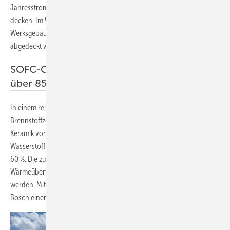
Jahresstrombedarf von mehr als 20 Vier-Personen-Haushalten
decken. Im Werk Wernau bedeutet dies, dass der Energiebedarf eines
Werksgebäudes fast komplett durch die drei Brennstoffzellengeräte
abgedeckt werden kann.
SOFC-Geräte mit Gesamtwirkungsgrad von
über 85 %
In einem rein elektrochemischen Prozess gelangen in der SOFC-
Brennstoffzelle Sauerstoff-Ionen durch einen dünnen Elektrolyten aus
Keramik von einer Anode zur Kathode und reagieren dort mit
Wasserstoff zu Wasser. Es entsteht Strom mit einer Effizienz von über
60 %. Die zusätzlich entstehende Wärme kann über einen
Wärmeübertrager für Heiz- und Warmwassersysteme ausgekoppelt
werden. Mit dieser Doppelnutzung erreichen die SOFC-Geräte von
Bosch einen Gesamtwirkungsgrad von mehr als 85 %. ■