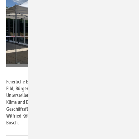
Bosch
Feierliche Eröffnung der SOFC-Pilotanlage in Wernau (v.l.) Armin
Elbl, Bürgermeister der Stadt Wenau, Andreas Schwarz, MdL, Franz
Untersteller, baden-württembergischer Landesminister für Umwelt,
Klima und Energiewirtschaft, Uwe Glock, Vorsitzender der
Geschäftsführung
der Bosch Thermotechnik GmbH und Dr.
Wilfried Kölscheid, Leiter des Projektes Solid Oxide Fuel Cell bei
Bosch.