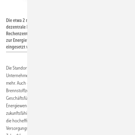
Bosch
Die etwa 2 m hohen SOFC-Einheiten können skalierbar als kleine,
dezentrale Kraftwerke in Städten, zur Stromversorgung von
Rechenzentren, zur Verstärkung der Elektroladeinfrastruktur oder
zur Energieversorgung im industriellen und gewerblichen Bereich
eingesetzt werden.
Die Standorte der Bosch-Gruppe hinterlassen nach
Unternehmensangaben ab 2020 weltweit keinen CO
-Fußabdruck
2
mehr. Auch dafür spiele die Weiterentwicklung der Festoxid-
Brennstoffzelle eine wichtige Rolle, berichtet der Vorsitzende der
Geschäftsführung von Bosch Thermotechnik, Uwe Glock: „Die
Energiewende kann nur gelingen, wenn wir langfristig in
zukunftsfähige, regenerative Energien investieren. Für Bosch ist daher
die hocheffiziente Brennstoffzelle ein wichtiger Beitrag zur
Versorgungssicherheit und Flexibilität des Energiesystems der