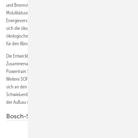
und Brennstoffzellentechnologie verbunden ist, sowohl im
Mobilitätssektor als auch im Bereich der stationären
Energieversorgung. Und nicht nur das: Beim Wasserstoff ergänzen
sich die ökonomischen Perspektiven wunderbar mit dem
ökologischen Nutzen. Diese Technologie ist eine Schlüsseltechnologie
für den Klimaschutz.“
Die Entwicklung der neuartigen Brennstoffzellensysteme hat die enge
Zusammenarbeit der Bosch-Bereiche Corporate Research,
Powertrain Solutions und Thermotechnology möglich gemacht.
Weitere SOFC-Pilotanlagen zur Erprobung und Validierung befinden
sich an den Bosch-Standorten Bamberg, Homburg, Renningen und
Schwieberdingen. In Stuttgart-Feuerbach und Salzgitter ist ebenfalls
der Aufbau von Demonstrator-Anlagen geplant.
Bosch-Standorte ohne CO
-Fußabdruck
2