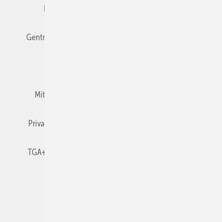
Editor's choice
E-Paper
Fachbeiträge
Gentner Verlag
Impressum
Karriere bei Gentner
Team
Mediaservice
Mitgliedschaften und Engagement
Newsletter
Privacy Manager
RSS-Feed
TGA+E abonnieren
TGA+E-WissensCheck
Veranstaltungen / Webinare
© 2026 TGA+E Fachplaner