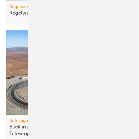
Regelwerk
Regelwerk-Update für Dezember
2025
Befestigungstechnik
Blick ins All: fischer-Sys­te­me im Ex­treme­ly Large
Te­le­scope