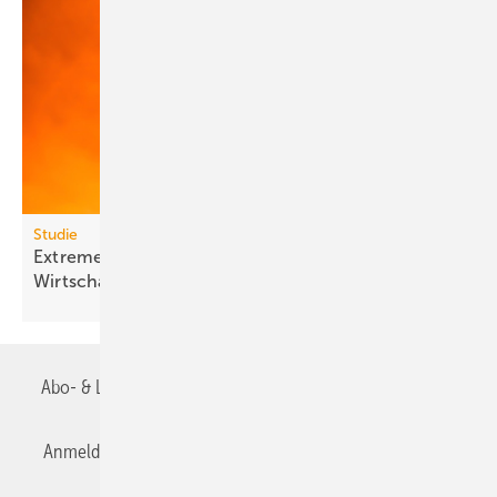
Studie
Extreme Hitze kostet Milliarden und lähmt
Wirt­schafts­wachs­tum
Abo- & Leserservice
AGB
Alle Inhalte chronologisch
Anmelden
Anmeldung & Registrierung
Datenschutz