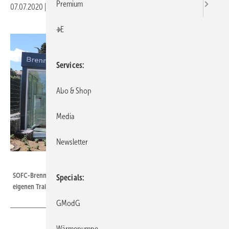
Premium
07.07.2020
|
Druckvorschau
+E
Services
Abo & Shop
Media
Newsletter
Bosch
SOFC-Brennstoffzellen-Pilotanlage in direkter Nachbarschaft des Bosch-
Specials
eigenen Trainingszentrums Wernau.
GModG
Wärmepumpe