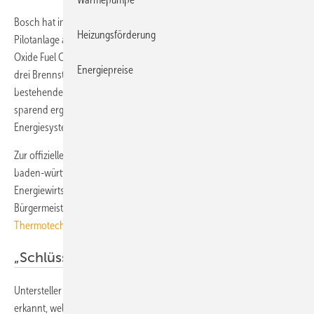
Bosch hat im Trainingszentrum in Wernau eine Brennstoffzellen-
Heizungsförderung
Pilotanlage auf SOFC-Basis in Betrieb genommen. SOFC steht für Solid
Oxide Fuel Cell oder Festoxid-Brennstoffzelle. Die Anlage besteht aus
Energiepreise
drei Brennstoffzellen-Geräten für stationäre Anwendungen, die die
bestehende Stromversorgung des Bosch-Werks in Wernau CO
-
2
sparend ergänzen und die weitere Entwicklung dieser dezentralen
Energiesysteme vorantreiben.
Zur offiziellen Inbetriebnahme sind unter anderem Franz Untersteller,
baden-württembergischer Landesminister für Umwelt, Klima und
Energiewirtschaft, Andreas Schwarz, MdL, und Armin Elbl,
Bürgermeister von Wernau, der Einladung von
Bosch
Thermotechnik
gefolgt.
„Schlüsseltechnologie für den Klimaschutz“
Untersteller während der Veranstaltung: „Man sieht: Bosch hat
erkannt, welch riesiges ökonomisches Potenzial mit der Wasserstoff-