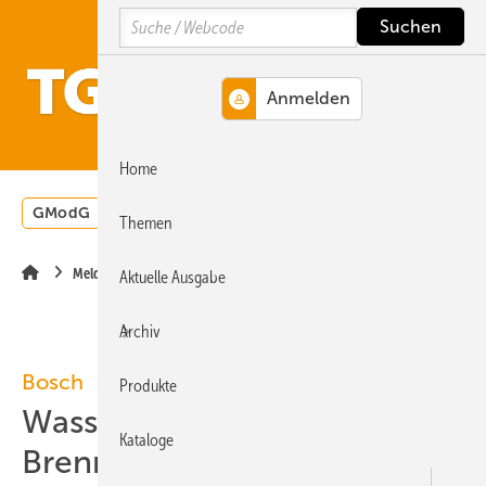
Springe
Springe
Springe
Search
auf
auf
auf
Hauptinhalt
Hauptmenü
SiteSearch
MENÜ
Home
GModG
Wärmepumpe
Heizungsförderung
Energ
Themen
Meldungen
Aktuelle Ausgabe
Archiv
Bosch
Produkte
Wasserstofffähige
Kataloge
Brennstoffzellen-Pilotanlage