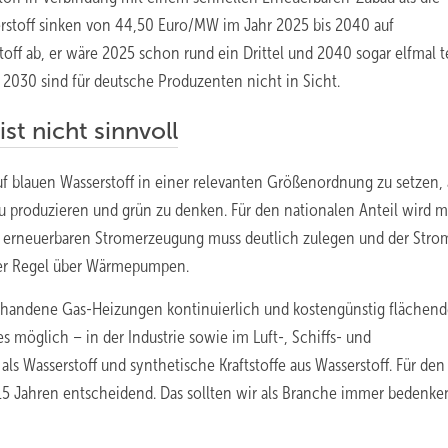
serstoff sinken von 44,50 Euro/MW im Jahr 2025 bis 2040 auf
off ab, er wäre 2025 schon rund ein Drittel und 2040 sogar elfmal t
 2030 sind für deutsche Produzenten nicht in Sicht.
st nicht sinnvoll
e auf blauen Wasserstoff in einer relevanten Größenordnung zu setzen,
n zu produzieren und grün zu denken. Für den nationalen Anteil wird 
 erneuerbaren Stromerzeugung muss deutlich zulegen und der Stro
der Regel über Wärmepumpen.
orhandene Gas-Heizungen kontinuierlich und kostengünstig flächen
es möglich – in der Industrie sowie im Luft-, Schiffs- und
s Wasserstoff und synthetische Kraftstoffe aus Wasserstoff. Für den
 15 Jahren entscheidend. Das sollten wir als Branche immer bedenke