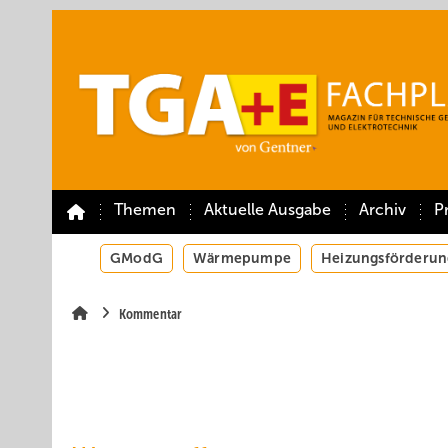
Springe
Springe
Springe
auf
auf
auf
Hauptinhalt
Hauptmenü
SiteSearch
Themen
Aktuelle Ausgabe
Archiv
P
GModG
Wärmepumpe
Heizungsförderun
Kommentar