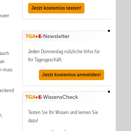
Jetzt kostenlos testen!
eurer
Newsletter
Jeden Donnerstag nützliche Infos für
 auch
Ihr Tagesgeschäft.
man
m muss
Jetzt kostenlos anmelden!
deckend
WissensCheck
Testen Sie Ihr Wissen und lernen Sie
n,
dazu!