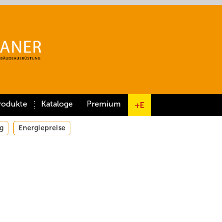
rodukte
Kataloge
Premium
+E
g
Energiepreise