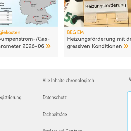
giekosten
BEG EM
umpen­strom-/Gas­
Heizungs­förderung mit d
aro­meter
2026-06
gres­siven
Kondi­tionen
Alle Inhalte chronologisch
gistrierung
Datenschutz
Fachbeiträge