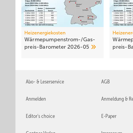
Heizenergiekosten
Heizener
Wärmepumpen­strom-/Gas­
Wärmep
preis-Baro­meter
2026-05
preis-B
Abo- & Leserservice
AGB
Anmelden
Anmeldung & Re
Editor's choice
E-Paper