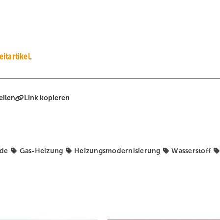
itartikel
.
eilen
Link kopieren
nde
Gas-Heizung
Heizungsmodernisierung
Wasserstoff