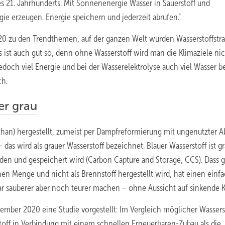
 des 21. Jahrhunderts. Mit Sonnenenergie Wasser in Sauerstoff und
gie erzeugen. Energie speichern und jederzeit abrufen.“
2020 zu den Trendthemen, auf der ganzen Welt wurden Wasserstoffstr
s ist auch gut so, denn ohne Wasserstoff wird man die Klimaziele ni
edoch viel Energie und bei der Wasserelektrolyse auch viel Wasser b
ch.
er grau
Methan) hergestellt, zumeist per Dampfreformierung mit ungenutzter 
das wird als grauer Wasserstoff bezeichnet. Blauer Wasserstoff ist g
den und gespeichert wird (Carbon Capture and Storage, CCS). Dass g
hen Menge und nicht als Brennstoff hergestellt wird, hat einen einf
war sauberer aber noch teurer machen – ohne Aussicht auf sinkende 
mber 2020 eine Studie vorgestellt: Im Vergleich möglicher Wassers
toff in Verbindung mit einem schnellen Erneuerbaren-Zubau als die