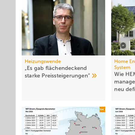
Heizungswende
Home En
System
„Es gab flächen­deckend
Wie HEM
starke
Preis­steigerungen“
manage
neu
def