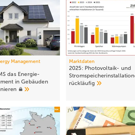
ergy Management
Marktdaten
2025: Photovoltaik- und
S das Energie­
Strom­speicher­installatio
­ment in Gebäuden
rückläufig
inieren