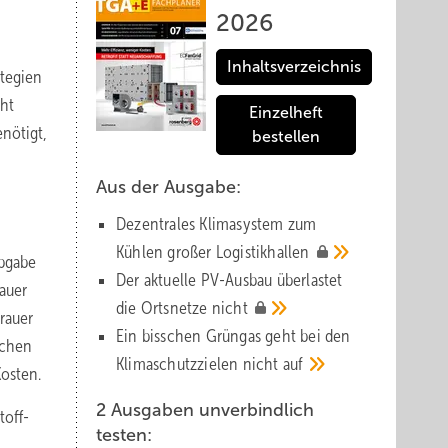
2026
Inhaltsverzeichnis
ategien
cht
Einzelheft
enötigt,
bestellen
Aus der Ausgabe:
Dezentrales Klimasystem zum
Kühlen großer
Logistik­hallen
Abgabe
Der aktuelle PV-Ausbau über­lastet
rauer
die Orts­netze
nicht
rauer
Ein bisschen Grüngas geht bei den
achen
Klima­schutz­zielen nicht
auf
Kosten.
2 Ausgaben unverbindlich
toff-
testen: