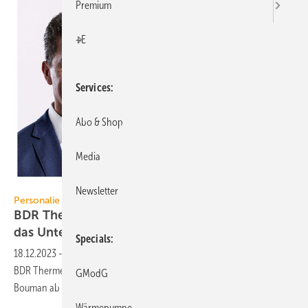
Premium
+E
Services
Abo & Shop
Media
BDR Thermea
Newsletter
Personalie
BDR Thermea: CEO Bertrand Schmitt verlässt
das
Unternehmen
Specials
18.12.2023
-
Nach sieben Jahren als CEO verlässt Bertrand Schmitt
BDR Thermea zum 31. Dezember 2023. Die Nachfolge tritt Tjarko
GModG
Bouman ab dem 1. Februar 2024
an.
Wärmepumpe