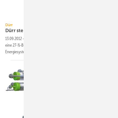
thermea
Dürr
Dürr steigt mit 27 % bei thermea
ein
13.09.2012
-
Dürr, Bietigheim-Bissingen, hat zum 11. September 2012
eine 27-%-Beteiligung an dem Wärmepumpenspezialisten thermea.
Energiesysteme GmbH
erworben.