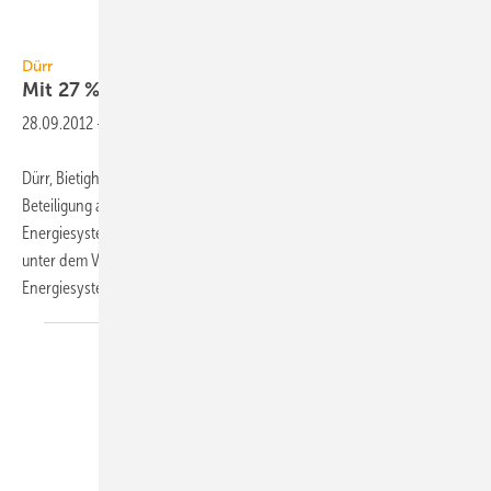
thermea
Dürr
Mit 27 % an thermea
beteiligt
28.09.2012
-
Dürr, Bietigheim-Bissingen, hat zum 11. September 2012 eine 27-%-
Beteiligung an dem Wärmepumpenspezialisten thermea.
Energiesysteme GmbH erworben. Der Beteiligungserwerb steht noch
unter dem Vorbehalt der Zustimmung der Kartellbehörden. thermea.
Energiesysteme aus Freital ist einer der
weltweit...