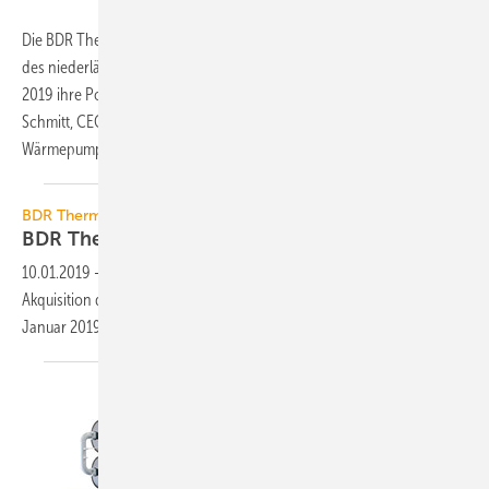
Die BDR Thermea Group B.V., Apeldoorn, hat durch die Akquisition
des niederländischen Spezialisten Techneco, Delft, zum 1. Januar
2019 ihre Position auf dem Wärmepumpenmarkt gestärkt. Bertrand
Schmitt, CEO der BDR Thermea Group: „Da der Markt für
Wärmepumpen – einschließlich Hybridlösungen
–...
BDR Thermea Group
BDR Thermea übernimmt
Techneco
10.01.2019
-
Die BDR Thermea Group B.V., Apeldoorn, hat durch die
Akquisition des niederländischen Spezialisten Techneco zum 1.
Januar 2019 ihre Position auf dem Wärmepumpenmarkt
gestärkt.