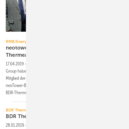
RMB/Energie
RMB/Energie
neotower-Kooperationsvertrag mit BDR
Thermea
17.04.2019
-
Der BHKW-Hersteller RMB/Energie und die BDR Thermea
Group haben einen Kooperationsvertrag geschlossen. RMB/Energie,
Mitglied der weltweit agierenden Yanmar-Gruppe, liefert ab sofort
neoTower-Blockheizkraftwerke an Unternehmen unter dem Dach der
BDR-Thermea-Gruppe.
BDR Thermea Group
BDR Thermea übernimmt
Techneco
28.01.2019
-