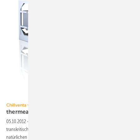
thermea
Chillventa vom 9. bis 11. Oktober 2012 in Nürnberg
thermea. Energiesysteme,
7-534:
05.10.2012
-
Die Hochtemperaturwärmepumpe thermeco2 mit
transkritischer Prozessführung ermöglicht unter Verwendung des
natürlichen Arbeitsstoffs CO2 Vorlauftemperaturen von bis zu 90 °C.