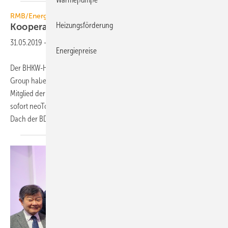
RMB/Energie
Heizungsförderung
Kooperation mit BDR
Thermea
31.05.2019
-
Energiepreise
Der BHKW-Hersteller RMB/Energie, Saterland, und die BDR Thermea
Group haben einen Kooperationsvertrag geschlossen: RMB/Energie,
Mitglied der weltweit agierenden Yanmar-Gruppe, liefert danach ab
sofort neoTower-Blockheizkraftwerke an Unternehmen unter dem
Dach der BDR-Thermea-Gruppe. Zu
diesen...