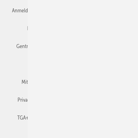
Anmelden
Anmeldung & Registrierung
Datenschutz
Editor's choice
E-Paper
Fachbeiträge
Gentner Verlag
Impressum
Karriere bei Gentner
Team
Mediaservice
Mitgliedschaften und Engagement
Newsletter
Privacy Manager
RSS-Feed
TGA+E abonnieren
TGA+E-WissensCheck
Veranstaltungen / Webinare
© 2026 TGA+E Fachplaner