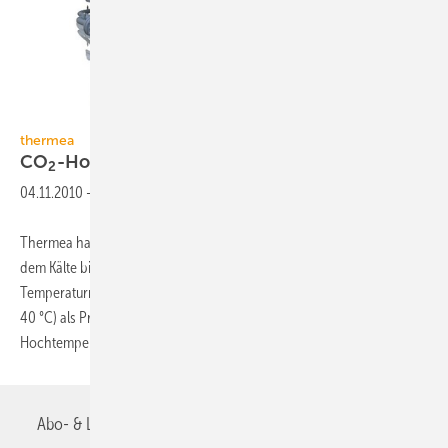
thermea
thermea
CO
-Hochtemperaturwärmepumpe
2
04.11.2010
-
Thermea hat ein Konzept für Industrieunternehmen entwickelt, bei
dem Kälte bis zu –10 °C erzeugt wird und die Abwärme auf hohem
Tempe­raturniveau von bis zu 90°C (Wärmequellentemperatur ca. 8…
40 °C) als Prozesswärme nutzbar wird. Die sehr kompakte
Hochtemperatur­wärmepumpe / Kältemaschine
mit...
Abo- & Leserservice
AGB
Alle Inhalte chronologisch