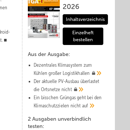
2026
onen
Inhaltsverzeichnis
droid-
Einzelheft
t. ■
bestellen
Aus der Ausgabe:
Dezentrales Klimasystem zum
Kühlen großer
Logistik­hallen
Der aktuelle PV-Ausbau über­lastet
die Orts­netze
nicht
Ein bisschen Grüngas geht bei den
Klima­schutz­zielen nicht
auf
2 Ausgaben unverbindlich
testen: