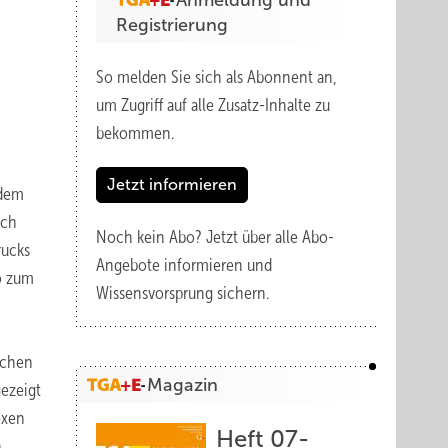
Anmeldung und
Registrierung
So melden Sie sich als Abonnent an,
um Zugriff auf alle Zusatz-Inhalte zu
bekommen.
Jetzt informieren
udem
ich
Noch kein Abo?
Jetzt über alle Abo-
rucks
Angebote informieren und
so zum
Wissensvorsprung sichern.
schen
Magazin
ezeigt
exen
Heft 07-
.