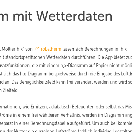
m mit Wetterdaten
 „Mollier-h,x“ von
robatherm
lassen sich Berechnungen im h,x-
t standortspezifischen Wetterdaten durchführen. Die App bietet z
usatzfunktionen, die mit einem h,x-Diagramm auf Papier nicht mögl
sst sich das h,x-Diagramm beispielsweise durch die Eingabe des Luftd
d an. Das Behaglichkeitsfeld kann frei verändert werden und wird 
n Zielfeld.
ormationen, wie Erhitzen, adiabatisch Befeuchten oder selbst das Mi
ströme in einem frei wählbaren Verhältnis, werden im Diagramm ang
eparat in einer Berechnungstabelle aufgeführt. Um auch bei kompl
n der Nutzer die einzelnen Luftströme farblich individuell gestalten