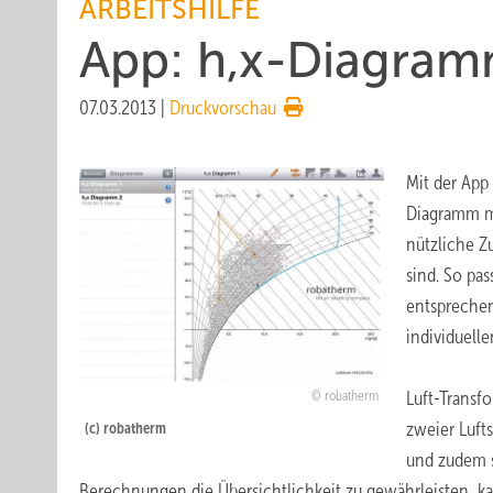
ARBEITSHILFE
App: h,x-Diagram
07.03.2013
|
Druckvorschau
Mit der App
Diagramm mi
nützliche Z
sind. So pa
entsprechen
individuelle
Luft-Transf
robatherm
zweier Luft
(c) robatherm
und zudem s
Berechnungen die Übersichtlichkeit zu gewährleisten, kan