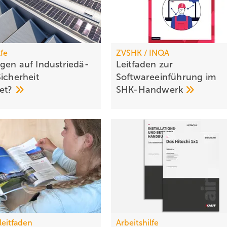
lfe
ZVSHK / INQA
en auf In­dus­trie­dä­
Leitfaden zur
i­cher­heit
Softwareeinführung im
det?
SHK-Handwerk
leitfaden
Arbeitshilfe