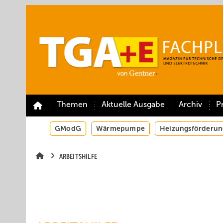
Springe
Springe
Springe
auf
auf
auf
Hauptinhalt
Hauptmenü
SiteSearch
Themen
Aktuelle Ausgabe
Archiv
P
GModG
Wärmepumpe
Heizungsförderun
ARBEITSHILFE