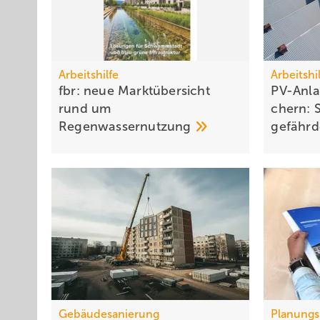
Arbeitshilfe
Arbeitshi
fbr: neue Markt­über­sicht
PV-Anlag
rund um
chern: S
Regen­wasser­nut­zung
ge­fähr­
Gebäudesanierung
Planungs