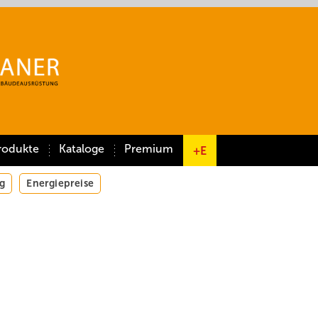
rodukte
Kataloge
Premium
+E
g
Energiepreise