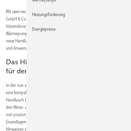
Mit zwei neuen technischen Handbüchern unterstützt die Hans Kaut
Heizungsförderung
GmbH & Co. KG Fachbetriebe gezielt bei der Installation,
Inbetriebnahme und Wartung von Hitachi Klima- und
Energiepreise
Wärmepumpensystemen. Das „Hitachi 1×1“ (Version 14) sowie das
neue Handbuch für die „airH2O“-Serie setzen dabei auf Praxisnähe
und Anwenderfreundlichkeit.
Das Hitachi 1×1: Kompaktes Wissen
für den Alltag
In der nun vorliegenden 14. Version bietet das „Hitachi 1×1“ erneut
eine kompakte, systemübergreifende Orientierungshilfe. Das
Handbuch bündelt essenzielle technische Serviceinformationen zu
den Klima- und Systemlösungen von Hitachi. Fachbetriebe profitieren
von praxisnahen Inhalten, die von installationsrelevanten
Grundlagen über Diagnoseinformationen bis hin zu detaillierten
Hinweisen zu Steuerungen, Zubehör und Fehlermeldungen reichen.