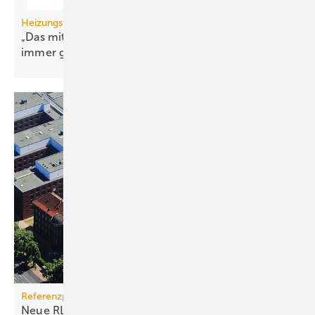
Heizungswende
„Das mit den Wärme­pumpen hatten wir doch
immer
gesagt“
Referenzprojekt Wolf
Neue RLT-Anlagen im historischen