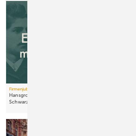
Firmenjubiläum
Hansgrohe: 125 Jahre Sa­ni­tär­tech­nik aus dem
Schwarz­wald