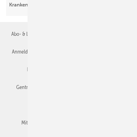
Krankenhaus
Abo- & Leserservice
AGB
Alle Inhalte chronologisch
Anmelden
Anmeldung & Registrierung
Datenschutz
Editor's choice
E-Paper
Fachbeiträge
Gentner Verlag
Impressum
Karriere bei Gentner
Team
Mediaservice
Mitgliedschaften und Engagement
Newsletter