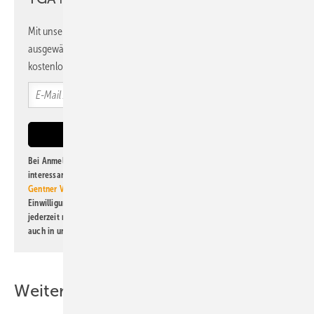
Mit unserem Newsletter erhalten Sie regelmäßig von uns
ausgewählte Informationen und Neuigkeiten, gebündelt und
kostenlos direkt ins Postfach.
Bei Anmeldung zu diesem Newsletter bin ich damit einverstanden, über
interessante Verlags- und Online-Angebote
der Marken der Alfons W.
Gentner Verlag GmbH & Co. KG
informiert zu werden. Diese
Einwilligung kann ich jederzeit widerrufen und eine Abmeldung ist
jederzeit möglich. Informationen zum Umgang mit Daten finden Sie
auch in unserer
Datenschutzerklärung
.
Weitere Inhalte