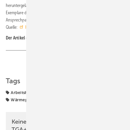
heruntergeladen werden. Zudem besteht die Möglichkeit, gedruckte
Exemplare direkt zu bestellen oder über die persönlichen
Ansprechpartner im Außendienst zu beziehen. ■
Quelle:
Hans Kaut
/ ml
Der Artikel gehört zur
TGA-Themenseite mit Arbeitshilfen
Teilen
Link kopieren
Tags
Arbeitshilfe
Hitachi
Kaut-Gruppe
Klimatechnik
Wärmepumpe
Keine Zeit? Kein Problem mit dem
TGA+E Newsletter!