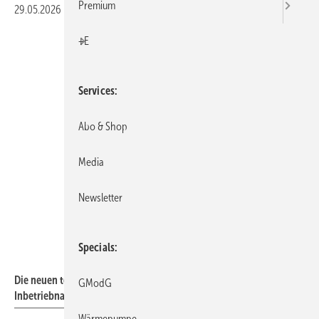
Premium
29.05.2026
|
Druckvorschau
+E
Services
Abo & Shop
Media
Newsletter
Specials
Hans Kaut GmbH & Co. KG
Die neuen technischen Handbücher für Service, Installation und
GModG
Inbetriebnahme von Hitachi Systemen .
Wärmepumpe