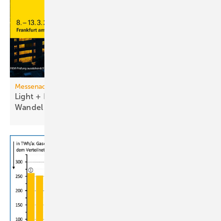
Messenachlese
Light + Building 2026 macht tech­no­lo­gi­schen
Wan­del
sicht­bar