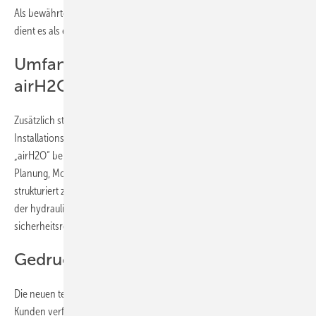
Als bewährte Ergänzung zu den originalen Installationsanleitungen
dient es als effizientes Nachschlagewerk für den täglichen Einsatz.
Umfangreiche Fachinformation für
airH2O Wärmepumpen
Zusätzlich stellt die Hans Kaut GmbH & Co. KG ein neues Betriebs- und
Installationshandbuch für die Luft/Wasser-Wärmepumpen der Serien
„airH2O“ bereit. Das Dokument fasst alle relevanten Informationen für
Planung, Montage, Inbetriebnahme und den laufenden Betrieb
strukturiert zusammen. Besondere Schwerpunkte liegen hierbei auf
der hydraulischen Einbindung, der Regelungstechnik sowie
sicherheitsrelevanten Aspekten im Anlagenbetrieb.
Gedruckt und digital
Die neuen technischen Unterlagen sind ab sofort für Fachpartner und
Kunden verfügbar. Sie können auf
www.kaut-hitachi.de