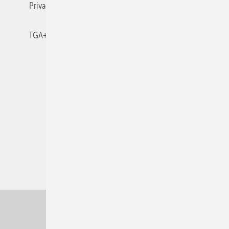
Privacy Manager
RSS-Feed
TGA+E abonnieren
TGA+E-WissensCheck
Veranstaltungen / Webinare
© 2026 TGA+E Fachplaner
Nach oben