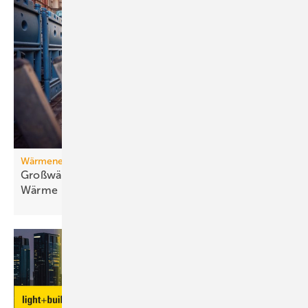
Wärmenetz
Großwärmepumpen: Weg­be­rei­ter für fossil­freie
Wär­me