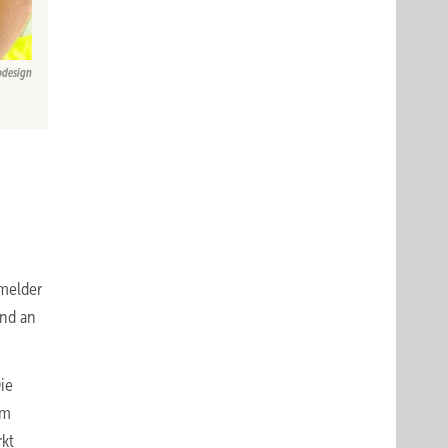
odesign
rmelder
und an
ie
em
rkt