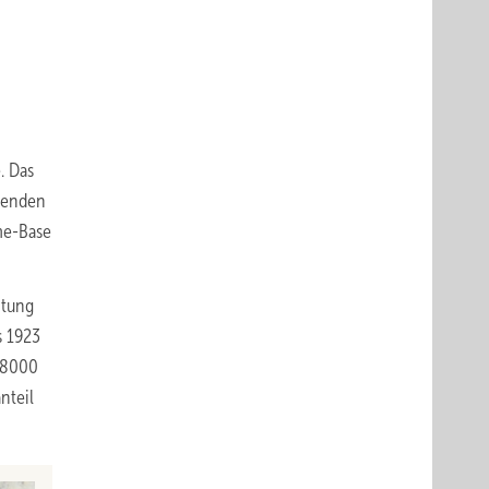
. Das
isenden
me-Base
htung
s 1923
r 8000
nteil