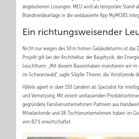
angebotenen Lösungen. MEU wird als temporäre Stand-al
Brandmeldeanlage in die webbasierte App MyMOBS integ
Ein richtungsweisender Le
Nicht nur wegen des 50 m hohen Gebäudeturms ist das Dy
Projekt gilt bei der Architektur, der Bauphysik, der En
Leuchtturm. „Mit diesem Bauvorhaben investieren wir i
im Schwarzwald“, sagte Sibylle Thierer, die Vorsitzende 
Häfele agiert in über 150 Ländern als Spezialist für int
und Vernetzung. Mit einem umfassenden Produktsortiment,
gegründete Familienunternehmen Partnern aus Handwerk, 
Mitarbeitende und 38 Tochterunternehmen haben im Gesc
von 82 % erwirtschaftet.