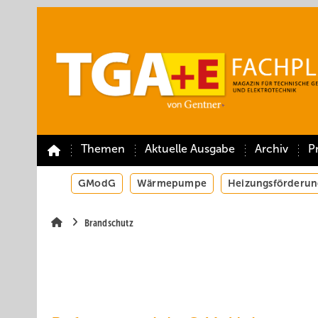
Springe
Springe
Springe
auf
auf
auf
Hauptinhalt
Hauptmenü
SiteSearch
Themen
Aktuelle Ausgabe
Archiv
P
GModG
Wärmepumpe
Heizungsförderun
Brandschutz