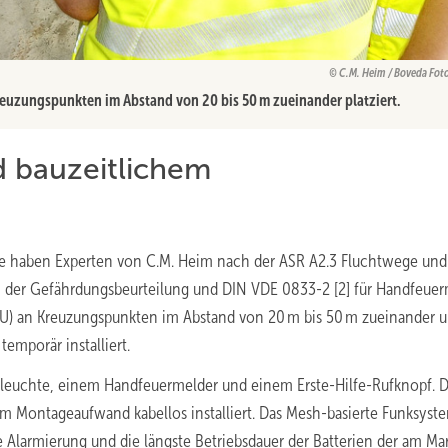
C.M. Heim / Boveda Fot
reuzungspunkten im Abstand von 20 bis 50 m zueinander platziert.
d bauzeitlichem
e haben Experten von C.M. Heim nach der ASR A2.3 Fluchtwege und
, der Gefährdungsbeurteilung und DIN VDE 0833-2 [2] für Handfeue
EU) an Kreuzungspunkten im Abstand von 20 m bis 50 m zueinander 
mporär installiert.
itzleuchte, einem Handfeuermelder und einem Erste-Hilfe-Rufknopf. D
em Montageaufwand kabellos installiert. Das Mesh-basierte Funksyst
 Alarmierung und die längste Betriebsdauer der Batterien der am Ma