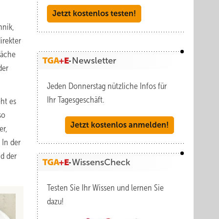
Jetzt kostenlos testen!
hnik,
irekter
läche
Newsletter
der
Jeden Donnerstag nützliche Infos für
Ihr Tagesgeschäft.
ht es
so
Jetzt kostenlos anmelden!
er,
 In der
d der
WissensCheck
Testen Sie Ihr Wissen und lernen Sie
dazu!