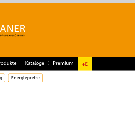
rodukte
Kataloge
Premium
+E
g
Energiepreise