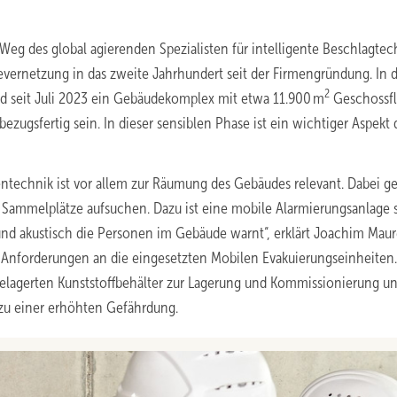
eg des global agierenden Spezialisten für intelligente Beschlagtec
ernetzung in das zweite Jahrhundert seit der Firmengründung. In d
2
d seit Juli 2023 ein Gebäudekomplex mit etwa 11.900 m
Geschossf
bezugsfertig sein. In dieser sensiblen Phase ist ein wichtiger Aspekt 
gentechnik ist vor allem zur Räumung des Gebäudes relevant. Dabei ge
e Sammelplätze aufsuchen. Dazu ist eine mobile Alarmierungsanlage 
nd akustisch die Personen im Gebäude warnt“, erklärt Joachim Maur
 Anforderungen an die eingesetzten Mobilen Evakuierungseinheiten.
elagerten Kunststoffbehälter zur Lagerung und Kommissionierung un
zu einer erhöhten Gefährdung.