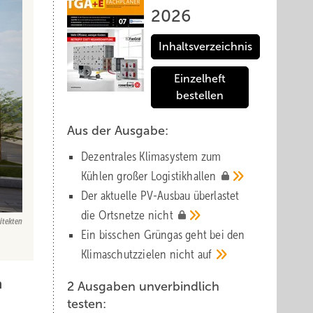
2026
Inhaltsverzeichnis
Einzelheft
bestellen
Aus der Ausgabe:
Dezentrales Klimasystem zum
Kühlen großer
Logistik­hallen
Der aktuelle PV-Ausbau über­lastet
die Orts­netze
nicht
itekten
Ein bisschen Grüngas geht bei den
Klima­schutz­zielen nicht
auf
n
2 Ausgaben unverbindlich
testen: