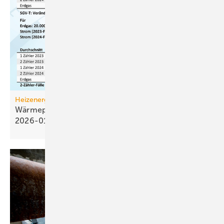
Heizenergiekosten
Wärmepumpen­strom-/Gas­preis-Baro­meter
2026-01