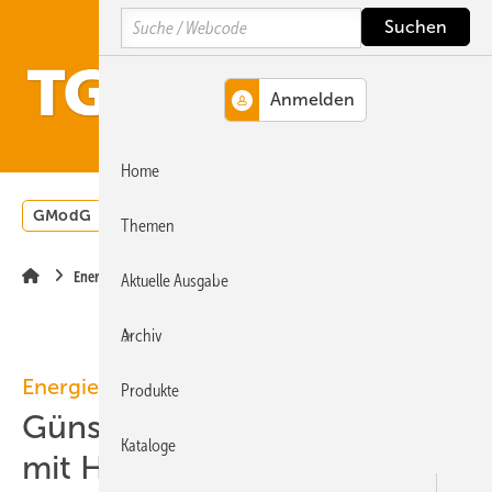
Springe
Springe
Springe
Search
auf
auf
auf
Hauptinhalt
Hauptmenü
SiteSearch
MENÜ
Home
GModG
Wärmepumpe
Heizungsförderung
Energ
Themen
Energietechnik
Aktuelle Ausgabe
Archiv
Energiewende
Produkte
Günstiger Wasserstoff nur
Kataloge
mit Heizungswärmepumpen