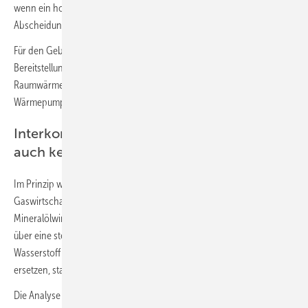
wenn ein hoher Anteil von blauem Wasserstoff (aus Erdgas mit CO
-
2
Abscheidung und -Speicherung) zum Einsatz kommt.
Für den Gebäudesektor bedeutet dies, dass insbesondere die
Bereitstellung von Niedertemperaturwärme elektrifiziert werden muss,
Raumwärme und Trinkwassererwärmung also bevorzug über Elektro-
Wärmepumpen bereitgestellt werden muss.
Interkontinental importierter Wasserstoff ist
auch keine Lösung
Im Prinzip würde schon dieses Ergebnis Hoffnungen der
Gaswirtschaft, Teilen der Heizungsindustrie und auch der
Mineralölwirtschaft auf eine Erhaltung etablierter Energiestrukturen
über eine steigende Substitution fossiler Energieträger durch
Wasserstoff und auf Wasserstoff basierende Kraft- und Brennstoffe zu
ersetzen, stark belasten.
Die Analyse ergibt aber zusätzlich, dass auch der Import von grünem