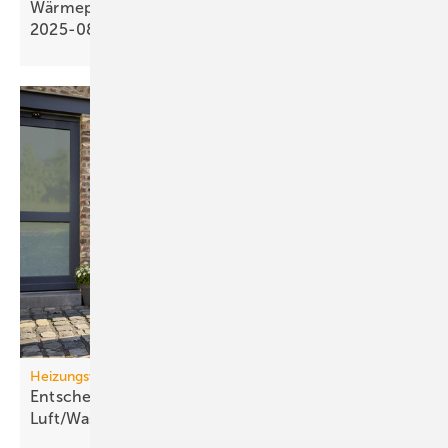
Wärmepumpen­strom-/Gas­preis-Baro­meter
2025-08
Heizungswende
Entscheidungskriterien für
Luft/Wasser-Wärme­pumpen