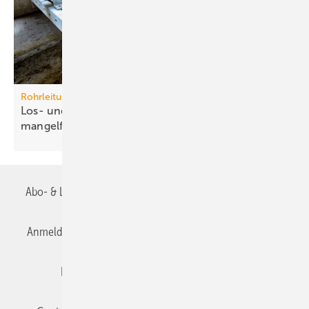
Rohrleitungssysteme
Los- und Festpunkte betriebssicher und
mangelfrei
planen
Abo- & Leserservice
AGB
Alle Inhalte chronologisch
Anmelden
Anmeldung & Registrierung
Datenschutz
Editor's choice
E-Paper
Fachbeiträge