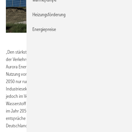
Heizungsförderung
Energiepreise
Audioundwerbung / iStock / Getty Images Plus
„Den stärksten Einfluss auf die Bedarfs- und Preisprognosen haben
der Verkehrs- und der Wärmebereich“, sagt Alexander Esser von
Aurora Energy Research. „Wird hier weitestgehend auf die direkte
Nutzung von Strom statt Wasserstoff gesetzt, brauchen wir im Jahr
2050 nur rund 150 TWh Wasserstoff. Der geht dann vor allem in den
Industriesektor, etwa die Stahl-, Zement- und Chemieindustrie. Kommt
jedoch im Verkehr und für die Wärmeerzeugung in großem Stil
Wasserstoff [direkt oder veredelt] zum Einsatz, könnte die Nachfrage
im Jahr 2050 mit 500 TWh mehr als dreimal so hoch sein.“ Das
entspräche rund der Hälfte der aktuellen Erdgasnachfrage in
Deutschland.