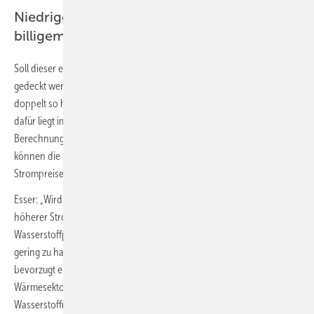
Niedrigerer Bedarf erlaubt Nutzung von
billigem Strom
Soll dieser erhöhte Bedarf ausschließlich mit grünem Wasserstoff
gedeckt werden, lägen die Kosten pro MWh im Jahr 2040 mehr als
doppelt so hoch wie beim niedrigen Bedarf von 150 TWh. Der Grund
dafür liegt im hohen Strombedarf der Elektrolyse, wie die
Berechnungen der Aurora-Experten zeigen: Bei niedriger Nachfrage
können die Elektrolyseure anteilig viel häufiger die niedrigen
Strompreise in Phasen von viel Sonne und Wind nutzen.
Esser: „Wird dagegen mehr Wasserstoff benötigt, muss auch zu Zeiten
höherer Strompreise Wasserstoff produziert werden, was die
Wasserstoffpreise erhöht. Um die Kosten von grünem Wasserstoff
gering zu halten, sollten somit Sektoren, in denen das möglich ist,
bevorzugt elektrifiziert werden, allen voran der Verkehrs- und der
Wärmesektor.“ Andernfalls wäre die künftige hohe
Wasserstoffnachfrage nur dann zu akzeptablen Kosten zu decken,