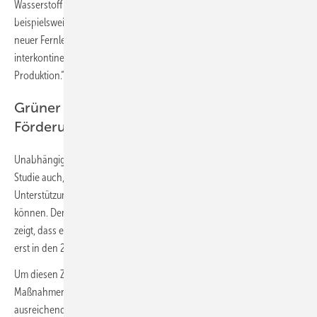
Wasserstoff aus sonnenreichen außereuropäischen Regionen,
beispielsweise Nordafrika, keine Lösung ist: Esser: „Sobald der Bau
neuer Fernleitungen oder ein Transport per Schiff nötig ist, ist
interkontinental importierter Wasserstoff teurer als der aus heimischer
Produktion.“
Grüner Wasserstoff braucht politische
Förderung
Unabhängig von der künftigen Entwicklung der Nachfrage zeigt die
Studie auch, dass grüner Wasserstoff eine zusätzliche staatliche
Unterstützung braucht, um mit blauem Wasserstoff konkurrieren zu
können. Denn aktuell ist er rund 50 % teurer, und die Modellierung
zeigt, dass er rein marktwirtschaftlich, also ohne Anschubförderung,
erst in den 2040er-Jahren wettbewerbsfähig würde.
Um diesen Zeitpunkt vorzuziehen, müssen daher politische
Maßnahmen gesetzt werden, damit in den kommenden Jahren
ausreichend Elektrolyseure und Wasserstoff-Speicher errichtet sowie