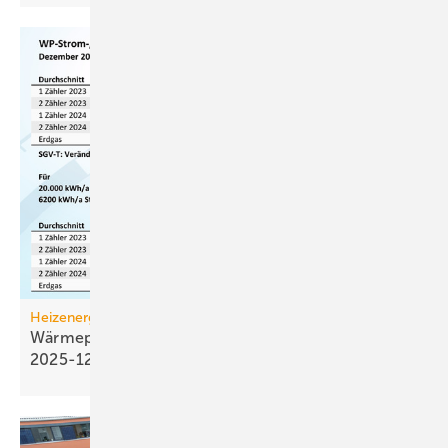
Heizenergiekosten
Wärmepumpen­strom-/Gas­preis-Baro­meter
2025-12