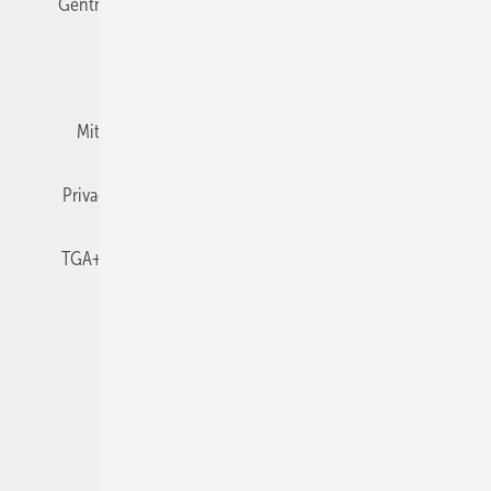
Gentner Verlag
Impressum
Karriere bei Gentner
Team
Mediaservice
Mitgliedschaften und Engagement
Newsletter
Privacy Manager
RSS-Feed
TGA+E abonnieren
TGA+E-WissensCheck
Veranstaltungen / Webinare
© 2026 TGA+E Fachplaner