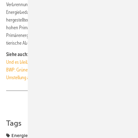
Verbrennungsenergie könnte Deutschland etwa 75 % seines
Energiebedarfs decken. Allerdings wird derzeit nur ca. 5 % der global
hergestellten Menge gehandelt. Und Deutschland hat zwar eine
hohen Primärenergieverbrauch pro Kopf, am globalen
Primärenergieverbrauch ist der Anteil aber klein, ohne Holz, Torf und
tierische Abfälle lag er 2016 bei etwa 2,4 %. ■
Siehe auch:
Und es bleibt trotzdem hell und warm
BWP: Grünen Wasserstoff nicht verheizen
Umstellung auf Wärmepumpen ist unverzichtbar
Teilen
Link kopieren
Tags
Energietechnik
Energiewende
Heizungs-