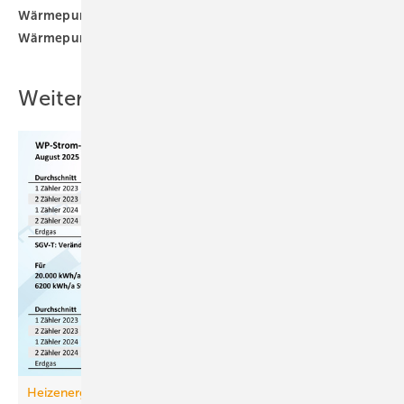
Wärmepumpe
Heizungswärmepumpe
Wasserstoff
Wärmepumpe
Wärmewende
Weitere Inhalte
Heizenergiekosten