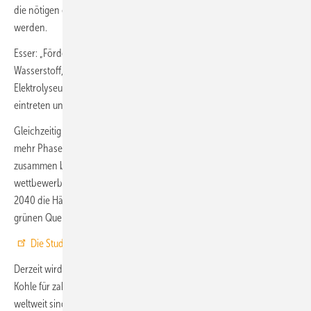
die nötigen erneuerbaren Stromerzeugungskapazitäten geschaffen
werden.
Esser: „Fördermechanismen, wie eine Mindestquote für grünen
Wasserstoff, würden bewirken, dass mit dem vermehrten Bau von
Elektrolyseuren Skaleneffekte und technologische Fortschritte
eintreten und so die Investitionskosten sinken.“
Gleichzeitig würde ein stärkerer Ausbau der erneuerbaren Energien zu
mehr Phasen mit niedrigen Strompreisen führen. Esser: „Beides
zusammen bewirkt, dass die Herstellung des grünen Wasserstoffs
wettbewerbsfähig wird. Unter diesen Voraussetzungen könnte schon
2040 die Hälfte und 2050 rund 90 % der Wasserstoffnachfrage aus
grünen Quellen gedeckt werden.
Die Studie als Download.
Derzeit wird Wasserstoff gezielt nahezu ausschließlich aus Erdgas und
Kohle für zahllose Anwendungen in Industrie und Technik hergestellt,
weltweit sind es ca. 70 Mio. t/a. Mit der darin gebundenen