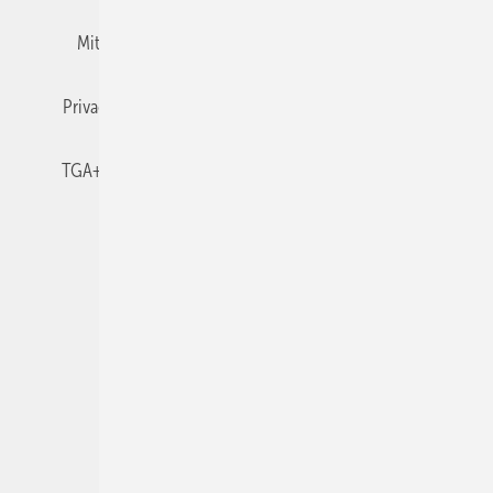
Mitgliedschaften und Engagement
Newsletter
Privacy Manager
RSS-Feed
TGA+E abonnieren
TGA+E-WissensCheck
Veranstaltungen / Webinare
© 2026 TGA+E Fachplaner