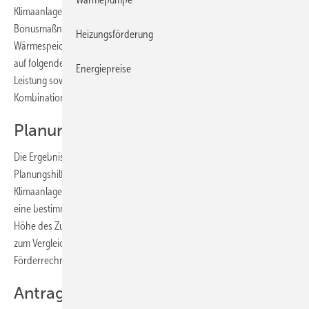
Klimaanlage. Darüber hinaus zeigt der Rechner optionale
Bonusmaßnahmen, beispielsweise für die Errichtung eines
Heizungsförderung
Wärmespeichers oder eines Freikühlers an. Der Rechner stellt dabei
auf folgende Parameter ab: Art der Maßnahme bzw. Anlage, die
Energiepreise
Leistung sowie das verwendete Kältemittel. Nicht förderfähige
Kombinationen werden als solche angezeigt.
Planungshilfe
Die Ergebnisse sind unverbindlich, stellen aber eine wertvolle
Planungshilfe für die Finanzierung von Maßnahmen an Kälte- und
Klimaanlagen dar. Denn einerseits kann leicht ermittelt werden, ob
eine bestimmte Maßnahme förderfähig ist. Andererseits lässt sich die
Höhe des Zuschuss errechnen. Auch „Was-wäre-wenn“-Analysen
zum Vergleich verschiedener Anlagenvarianten sind mithilfe des
Förderrechners leicht durchzuführen.
Antragsberechtigung