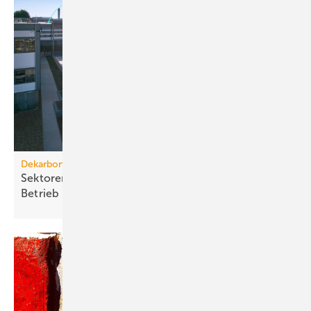
Dekarbonisierung bestehender Gebäude
Sektorenkopplung: Schlüssel für kosten­effi­zienten
Betrieb