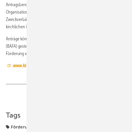
Antragsberechtigt sind Unternehmen, aber auch gemeinnützige
Organisationen, Kommunen, kommunale Gebietskörperschaften,
Zweckverbände und Eigenbetriebe, Schulen, Krankenhäusern sowie
kirchlichen Einrichtungen.
Anträge können beim Bundesamt für Wirtschaft und Ausfuhrkontrolle
(BAFA) gestellt werden, das den Zuschuss nach der Richtlinie zur
Förderung von Maßnahmen an Kälte- und Klimaanlagen auszahlt. ■
www.klimaschutz.de/foerderrechner
Teilen
Link kopieren
Tags
Förderung
Klimaanlage