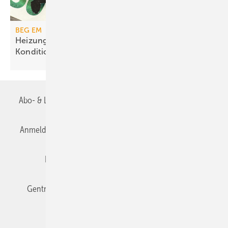
BEG EM
Heizungs­förderung mit de­gres­siven
Kondi­tionen
Abo- & Leserservice
AGB
Alle Inhalte chronologisch
Anmelden
Anmeldung & Registrierung
Datenschutz
Editor's choice
E-Paper
Fachbeiträge
Gentner Verlag
Impressum
Karriere bei Gentner
Team
Mediaservice