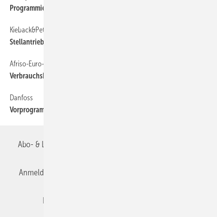
Programmierbare Raumthermostate
Kieback&Peter
42
Stellantrieb MF200Y
Afriso-Euro-Index
42
Verbrauchskontrolle von Heizölvorräten
Danfoss
42
Vorprogrammierte Energieeinsparung
Abo- & Leserservice
AGB
Alle Inhalte chronologisch
Anmelden
Anmeldung & Registrierung
Datenschutz
Editor's choice
E-Paper
Fachbeiträge