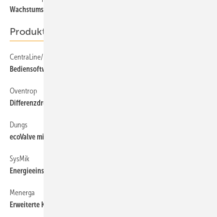
Wachstumsplus von 24 %
Produkte
CentraLine/Honeywell
42
Bediensoftware Arena erweitert
Oventrop
42
Differenzdruckaufnehmer
Dungs
42
ecoValve mit Energiesparspulen
SysMik
42
Energieeinsparung in Hotels
Menerga
42
Erweiterte Kommunikation