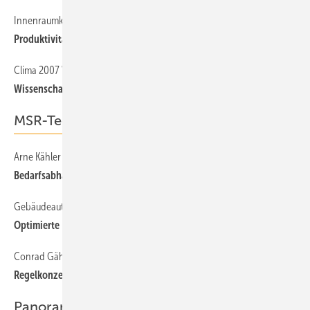
Innenraumklima
28
Produktivität bei Planung beachten
Clima 2007 WellBeing Indoors
24
Wissenschaftler fordern EPBD-Novelle
MSR-Technik
Arne Kähler über Techems ecotech
38
Bedarfsabhängige Vorlauftemperatur
Gebäudeautomation
32
Optimierte Regelung spart 25%
Conrad Gähler zu Mikro-KWK
35
Regelkonzept ist die halbe Miete
Panorama