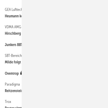
GEA Lufttechnik
Heumann kommt für Präzisionsklima
VDMA AMG
Hirschberg und Schumacher geehrt
Junkers BBT Thermotechnik
SBT-Bereichsvorstand
Milde folgt auf Hiesinger
Oventrop
Paradigma
Reitzenstein ­verabschiedet sich
Trox