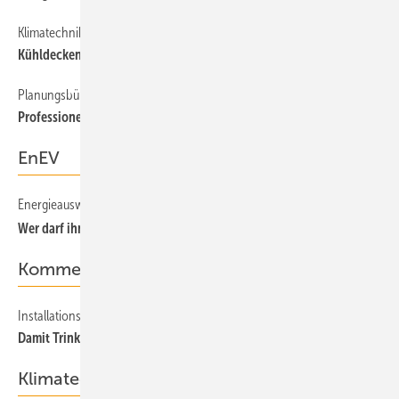
Klimatechnik
66
Kühldeckenmarkt: Fünf strategische Gruppen
Planungsbüro
66
Professionelles Controlling — auch für kleine Büros?
EnEV
Energieausweis
22
Wer darf ihn ausstellen?
Kommentar
Installationstechnik
Damit Trinkwasser Trinkwasser bleibt
Klimatechnik