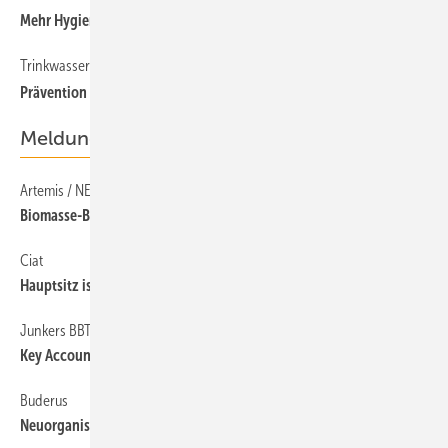
Mehr Hygiene durch Vermaschung
Trinkwasserhygiene
50
Prävention statt Reaktion
Meldungen
Artemis / NEK Ingenieur Gruppe
12
Biomasse-BHKW senkt Energiekosten
Ciat
12
Hauptsitz ist jetzt in Dortmund
Junkers BBT Thermotechnik
12
Key Account Team neu gegründet
Buderus
12
Neuorganisation des Vertriebs