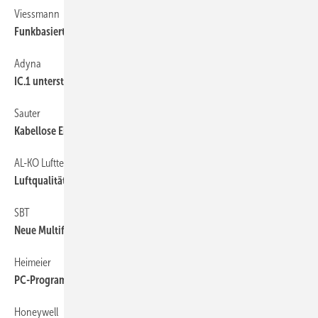
Viessmann
42
Funkbasiertes Hausautomationssystem
Adyna
42
IC.1 unterstützt Videoüberwachung
Sauter
42
Kabellose Einzelraumregelung
AL-KO Lufttechnik
42
Luftqualitätsmesseinheit
SBT
42
Neue Multifühler messen Luftqualität
Heimeier
42
PC-Programmierung für E-Pro
Honeywell
42