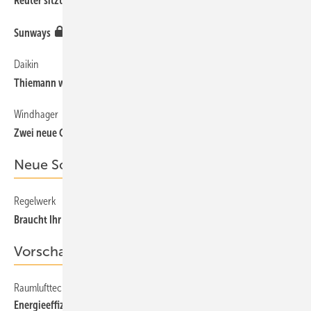
Reuter sitzt Trox ­Austria GmbH vor
Sunways
Daikin
Thiemann wechselt nach Brüssel
Windhager
Zwei neue Gebietsleiter
Neue Schriften
Regelwerk
64
Braucht Ihr Archiv ein Update?
Vorschau
Raumlufttechnik
66
Energieeffizienz-Diskussion erreicht Luftfiltermarkt