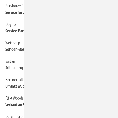
Burkhardt Projekt
12
Service für Jet-Ventilatoren erweitert
Doyma
12
Service-Partner für Beratung
Weishaupt
12
Sonden-Bohrung als Komplettpaket
Vaillant
12
Stilllegung von Solar-Röhrenkollektoren
BerlinerLuft. Technik
12
Umsatz wuchs um 24 % im 1. Halbjahr
Fläkt Woods
12
Verkauf an Sagard
Daikin Europe
12