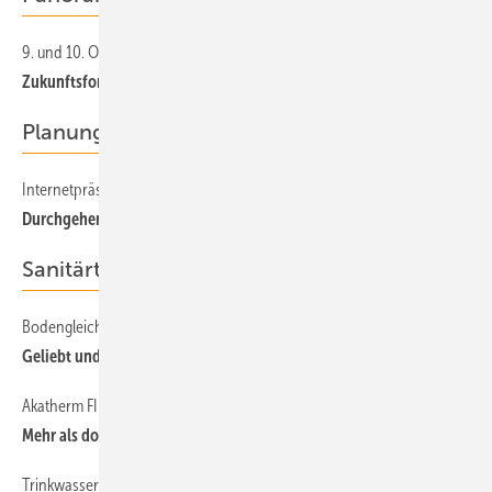
9. und 10. Oktober, Essen
21
Zukunftsforum Gasheizung
Planungsbüro
Internetpräsenz
56
Durchgehend geöffnet
Sanitärtechnik
Bodengleiche Duschen
54
Geliebt und doch oft ignoriert
Akatherm FIP: Rohr-in-Rohr-System
53
Mehr als doppelte Sicherheit
Trinkwasserinstallation
46