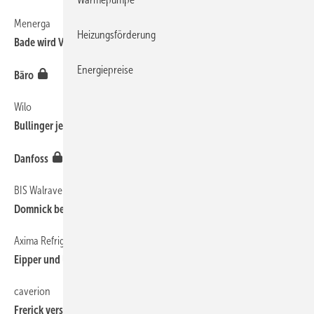
Menerga
Heizungsförderung
Bade wird Vertriebs- und Marketingleiter
Energiepreise
Bäro
Wilo
Bullinger jetzt im Aufsichtsrat
Danfoss
BIS Walraven
Domnick berät in NRW
Axima Refrigeration
Eipper und Urban ­verstärken Service
caverion
Frerick verstärkt Rechtsabteilung