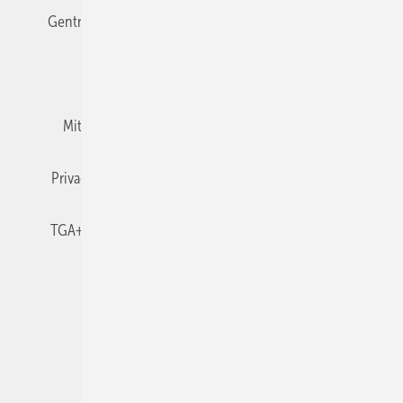
Gentner Verlag
Impressum
Karriere bei Gentner
Team
Mediaservice
Mitgliedschaften und Engagement
Newsletter
Privacy Manager
RSS-Feed
TGA+E abonnieren
TGA+E-WissensCheck
Veranstaltungen / Webinare
© 2026 TGA+E Fachplaner