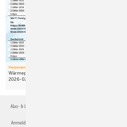
Heizenergiekosten
Wärmepumpen­strom-/Gas­preis-Baro­meter
2026-02
Abo- & Leserservice
AGB
Alle Inhalte chronologisch
Anmelden
Anmeldung & Registrierung
Datenschutz