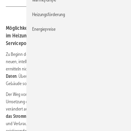
Heizungsförderung
Möglichkeiten und Änderungen durch die Digitalisierung
Energiepreise
im Heizungsbereich beschreibt das neue Whitepaper des
Serviceportals „Intelligent heizen“.
Zu Beginn des Jahres 2020 wurde der Startschuss für den Einbau von
neuen, intelligenten Stromzählern (Smart Meter) gegeben. Diese
ermitteln nicht nur den Stromverbrauch, sondern
verarbeiten auch
Daten
. Über eine sichere Kommunikations-Infrastruktur erhält das
Gebäude so Anforderungen aus dem Stromnetz in Echtzeit.
Der Weg von digitalen hin zu intelligenten Lösungen ist für die
Umsetzung der Energiewende von zentraler Bedeutung. Das
verändert auch die Rolle der Heizung, die künftig immer
stärker in
das Stromnetz eingebunden
werden muss. Um Verbraucherinnen
und Verbraucher auf den Wandel vorzubereiten und über bereits
existierende Lösungen zu informieren, hat das Serviceportal