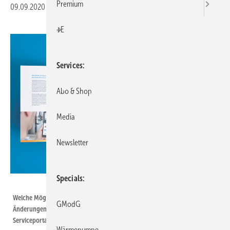
Premium
09.09.2020
|
Druckvorschau
+E
Services
Abo & Shop
Media
Newsletter
Specials
VdZ / intelligent-heizen.info
Welche Möglichkeiten sich durch die Digitalisierung ergeben und welche
GModG
Änderungen damit einhergehen, darüber informiert das Whitepaper des
Serviceportals „Intelligent heizen“.
Wärmepumpe