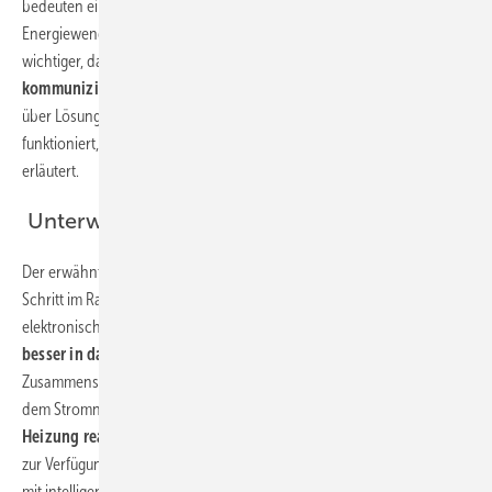
bedeuten eine Kostenersparnis, sie spielen auch im Rahmen der
Energiewende eine wichtige Rolle. Denn in Zukunft wird es immer
wichtiger, dass die Heizung
mit anderen Energiesystemen
kommunizieren
und verbunden werden kann. Wie die Vernetzung
über Lösungen wie das Home Management System (HEMS)
funktioniert, wird im Whitepaper anhand konkreter Anwendungsfälle
erläutert.
Unterwegs in eine intelligente Zukunft
Der erwähnte Rollout der Smart Meter stellt einen wesentlichen
Schritt im Rahmen der Energiewende dar. Denn die intelligenten
elektronischen Zähler ermöglichen es, dass erneuerbare Energien
besser in das Stromnetz integriert
werden können. Das
Zusammenspiel von heimischen Energie-Management-Systemen und
dem Stromnetz soll künftig so gestaltet werden, dass die
digitale
Heizung reagieren
kann, wenn gerade viel „grüner“ Strom im Netz
zur Verfügung steht. Es wird also immer wichtiger werden, Gebäude
mit intelligenten Energie-Management-Systemen auszustatten. Das