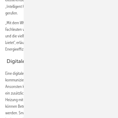
„Intelligent heizen“ die Blogserie „Digitale Heizungswelt“ ins Leben
gerufen.
„Mit dem Whitepaper, das auf der Blogserie basiert, wollen wir
Fachleuten wie auch allen anderen Interessierten Orientierung geben
und die vielfältigen Möglichkeiten aufzeigen, die die digitale Heizung
bietet“, erläutert Kerstin Vogt, Geschäftsführerin der VdZ, Forum für
Energieeffizienz in der Gebäudetechnik.
Digitale Schnittstelle und Vernetzung
Eine digitale Schnittstelle, über die die Heizung mit anderen Geräten
kommunizieren kann, ist bei neueren Geräten bereits fest integriert.
Ansonsten kann die Verbindung mit dem Internet-Router auch über
ein zusätzliches Modul hergestellt werden. Durch die Vernetzung der
Heizung mit dem Smartphone, dem Tablet oder der Haussteuerung
können Betriebs-Einstellungen bequem von
überall her reguliert
werden. Smarthome-Lösungen bieten nicht nur mehr Komfort und