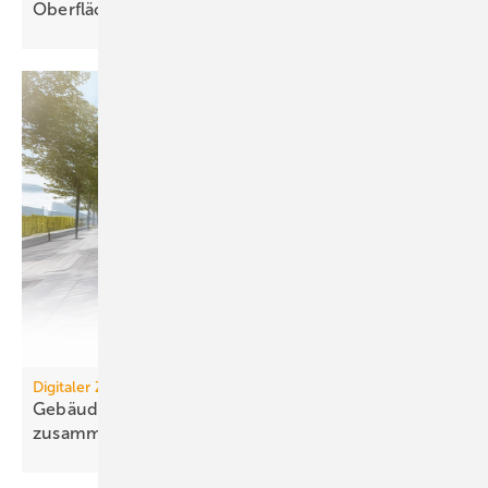
Oberflächenwässer als
Wärmequelle
Digitaler Zwilling
Gebäudemanagement: Es wächst zusammen, was
zusammengehört