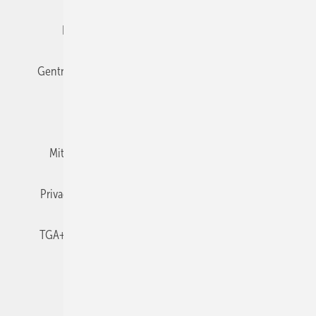
Editor's choice
E-Paper
Fachbeiträge
Gentner Verlag
Impressum
Karriere bei Gentner
Team
Mediaservice
Mitgliedschaften und Engagement
Newsletter
Privacy Manager
RSS-Feed
TGA+E abonnieren
TGA+E-WissensCheck
Veranstaltungen / Webinare
© 2026 TGA+E Fachplaner