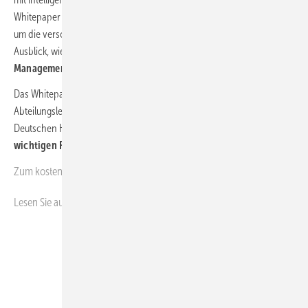
Whitepaper
zeigt die komplexen Abläufe
auf, die notwendig sind,
um die verschiedenen Energieflüsse zu steuern und gibt einen
Ausblick, wie diese durch intelligente,
lernfähige Energie-
Management-Systeme
automatisch optimiert werden können.
Das Whitepaper schließt mit einem Interview mit Dieter Kehren,
Abteilungsleiter Forum Digitale Heizung beim Bundesverband der
Deutschen Heizungsindustrie (BDH)], und einem Glossar zu
wichtigen Fachbegriffen
ab.
Zum kostenlosen
Download
Lesen Sie auch:
VdZ – OnlineCheck von KfW empfohlen