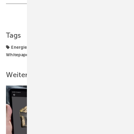
Teilen
Link kopieren
Tags
Energiewende
Heizungstechnik
Smart Meter
Whitepaper
Weitere Inhalte