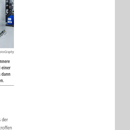
hotoGraphy
Innere
 einer
s dann
en.
s der
troffen