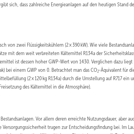
rgibt sich, dass zahlreiche Energieanlagen auf den heutigen Stand de
ch von zwei Flüssigkeitskühlern (2 × 390 kW). Wie viele Bestandsanl
ze mit dem weit verbreiteten Kältemittel R134a der Sicherheitsklas
emittel ist dessen hoher GWP-Wert von 1430. Verglichen dazu liegt
iak) bei einem GWP von 0. Betrachtet man das CO
-Äquivalent für di
2
mittelbefüllung (2 × 120 kg R134a) durch die Umstellung auf R717 ein 
Freisetzung des Kältemittel in die Atmosphäre).
n Bestandsanlagen. Vor allem deren erreichte Nutzungsdauer, aber au
tige Versorgungssicherheit trugen zur Entscheidungsfindung bei. Im La