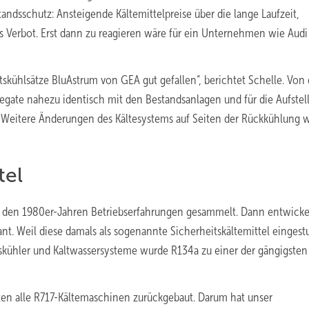
estandsschutz: Ansteigende Kältemittelpreise über die lange Laufzeit,
 Verbot. Erst dann zu reagieren wäre für ein Unternehmen wie Audi
skühlsätze BluAstrum von GEA gut gefallen“, berichtet Schelle. Von
ate nahezu identisch mit den Bestandsanlagen und für die Aufstel
. Weitere Änderungen des Kältesystems auf Seiten der Rückkühlung 
tel
in den 1980er-Jahren Betriebserfahrungen gesammelt. Dann entwicke
nt. Weil diese damals als sogenannte Sicherheitskältemittel eingestu
eitskühler und Kaltwassersysteme wurde R134a zu einer der gängigsten
n alle R717-Kältemaschinen zurückgebaut. Darum hat unser