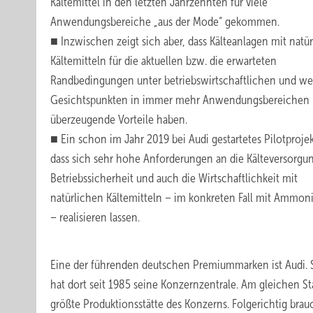
Kältemittel in den letzten Jahrzehnten für viele
Anwendungsbereiche „aus der Mode“ gekommen.
■ Inzwischen zeigt sich aber, dass Kälteanlagen mit natü
Kältemitteln für die aktuellen bzw. die erwarteten
Randbedingungen unter betriebswirtschaftlichen und we
Gesichtspunkten in immer mehr Anwendungsbereichen
überzeugende Vorteile haben.
■ Ein schon im Jahr 2019 bei Audi gestartetes Pilotprojek
dass sich sehr hohe Anforderungen an die Kälteversorgun
Betriebssicherheit und auch die Wirtschaftlichkeit mit
natürlichen Kältemitteln – im konkreten Fall mit Ammoni
– realisieren lassen.
Eine der führenden deutschen Premiummarken ist Audi. S
hat dort seit 1985 seine Konzernzentrale. Am gleichen S
größte Produktionsstätte des Konzerns. Folgerichtig br