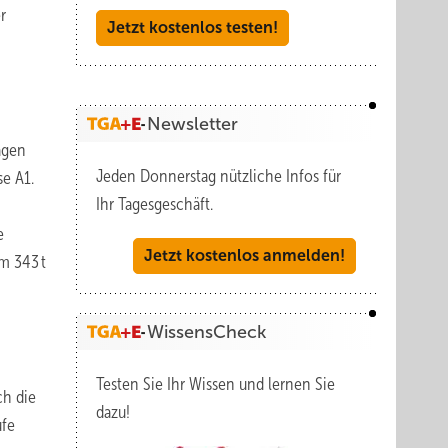
r
Jetzt kostenlos testen!
Newsletter
agen
Jeden Donnerstag nützliche Infos für
se A1.
Ihr Tagesgeschäft.
e
Jetzt kostenlos anmelden!
um 343 t
WissensCheck
Testen Sie Ihr Wissen und lernen Sie
ch die
dazu!
ufe