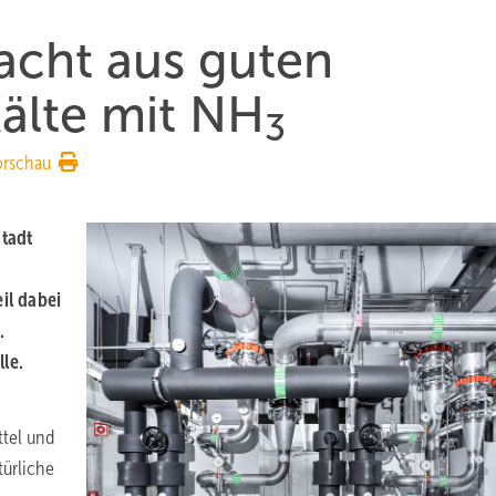
acht aus guten
älte mit NH
3
orschau
stadt
il dabei
.
le.
tel und
türliche