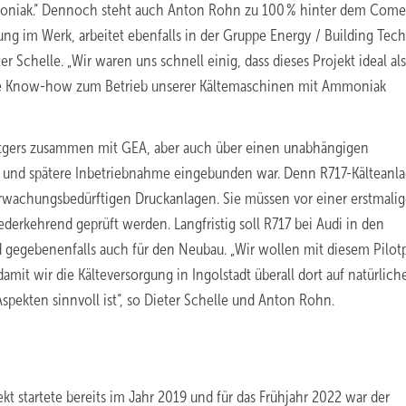
moniak.“ Dennoch steht auch Anton Rohn zu 100 % hinter dem Come
gung im Werk, arbeitet ebenfalls in der Gruppe Energy / Building Te
 Schelle. „Wir waren uns schnell einig, dass dieses Projekt ideal als
ige Know-how zum Betrieb unserer Kältemaschinen mit Ammoniak
Rütgers zusammen mit GEA, aber auch über einen unabhängigen
ng und spätere Inbetriebnahme eingebunden war. Denn R717-Kälteanl
rwachungsbedürftigen Druckanlagen. Sie müssen vor einer erstmali
erkehrend geprüft werden. Langfristig soll R717 bei Audi in den
gegebenenfalls auch für den Neubau. „Wir wollen mit diesem Pilotp
it wir die Kälteversorgung in Ingolstadt überall dort auf natürlich
spekten sinnvoll ist“, so Dieter Schelle und Anton Rohn.
ekt startete bereits im Jahr 2019 und für das Frühjahr 2022 war der