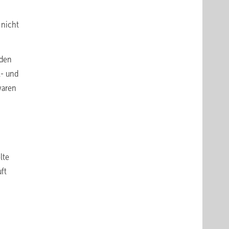
 nicht
 den
l- und
waren
lte
ft