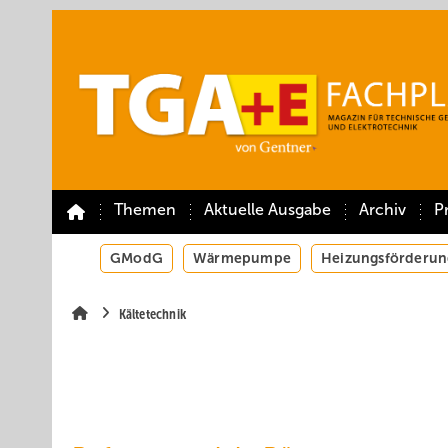
Springe
Springe
Springe
auf
auf
auf
Hauptinhalt
Hauptmenü
SiteSearch
Themen
Aktuelle Ausgabe
Archiv
P
GModG
Wärmepumpe
Heizungsförderun
Kältetechnik