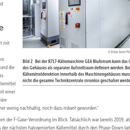
st
e
t mit
Erkan Sezer P
im.
Bild 2 Bei der R717-Kältemaschine GEA BluAstrum kann das 
 und die
des Gehäuses als separater Aufstellraum definiert werden. Bei
Kältemitteldetektion innerhalb des Maschinengehäuses mus
ss.
nicht die gesamte Technikzentrale stromlos geschaltet werd
ltemittel
it einer
wäre
her wenig nachhaltig, noch dazu riskant geworden.“
n der F-Gase-Verordnung im Blick. Tatsächlich war bereits 2019, al
s der nächsten halogenierten Kältemittel durch den Phase-Down be