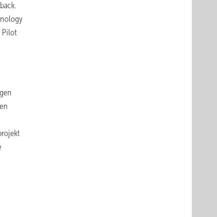
back.
chnology
 Pilot
agen
gen
rojekt
e