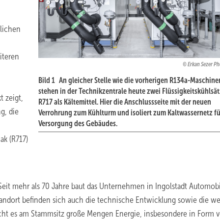
rlichen
iteren
Erkan Sezer P
Bild 1 An gleicher Stelle wie die vorherigen R134a-Maschine
stehen in der Technikzentrale heute zwei Flüssigkeitskühlsät
t zeigt,
R717 als Kältemittel. Hier die Anschlussseite mit der neuen
g, die
Verrohrung zum Kühlturm und isoliert zum Kaltwassernetz fü
Versorgung des Gebäudes.
ak (R717)
eit mehr als 70 Jahre baut das Unternehmen in Ingolstadt Automob
tandort befinden sich auch die technische Entwicklung sowie die we
aucht es am Stammsitz große Mengen Energie, insbesondere in Form 