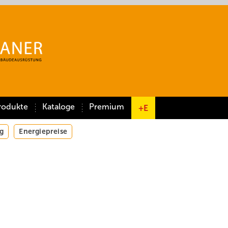
rodukte
Kataloge
Premium
+E
g
Energiepreise