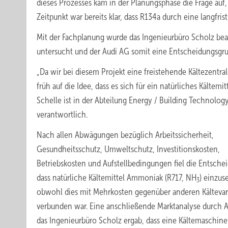
dieses Prozesses kam in der Planungsphase die Frage auf
Zeitpunkt war bereits klar, dass R134a durch eine langfri
Mit der Fachplanung wurde das Ingenieurbüro Scholz bea
untersucht und der Audi AG somit eine Entscheidungsgru
„Da wir bei diesem Projekt eine freistehende Kältezentr
früh auf die Idee, dass es sich für ein natürliches Kältem
Schelle ist in der Abteilung Energy / Building Technolog
verantwortlich.
Nach allen Abwägungen bezüglich Arbeitssicherheit,
Gesundheitsschutz, Umweltschutz, Investitionskosten,
Betriebskosten und Aufstellbedingungen fiel die Entsche
dass natürliche Kältemittel Ammoniak (R717, NH
) einzus
3
obwohl dies mit Mehrkosten gegenüber anderen Kältevar
verbunden war. Eine anschließende Marktanalyse durch 
das Ingenieurbüro Scholz ergab, dass eine Kältemaschin