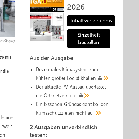
2026
Inhaltsverzeichnis
Einzelheft
hotoGraphy
bestellen
n
ze mit
Aus der Ausgabe:
Dezentrales Klimasystem zum
r die
Kühlen großer
Logistik­hallen
Der aktuelle PV-Ausbau über­lastet
die Orts­netze
nicht
Ein bisschen Grüngas geht bei den
Klima­schutz­zielen nicht
auf
ile und
ltweit
2 Ausgaben unverbindlich
von
testen: