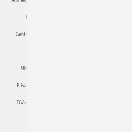
Anmelden
Anmeldung & Registrierung
Datenschutz
Editor's choice
E-Paper
Fachbeiträge
Gentner Verlag
Impressum
Karriere bei Gentner
Team
Mediaservice
Mitgliedschaften und Engagement
Newsletter
Privacy Manager
RSS-Feed
TGA+E abonnieren
TGA+E-WissensCheck
Veranstaltungen / Webinare
© 2026 TGA+E Fachplaner