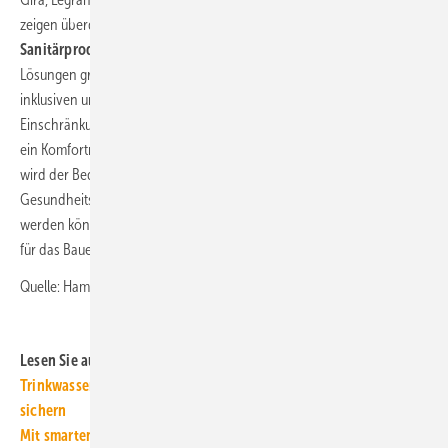
zeigen überdies Möglichkeiten für die
Integration intelligenter
Sanitärprodukte in Smart Homes und Smart Buildings.
Diese
Lösungen greifen auch dem demografischen Wandel und dem
inklusiven und barrierefreien Wohnen mit körperlichen
Einschränkungen vor.
Seniorenfreundliche Bäder
sind bereits heute
ein Komfortmerkmal. Je älter die Menschen werden, desto größer
wird der Bedarf an umfassenden Lösungen, mit denen Wohnungen zu
Gesundheitsstandorten oder sogar privaten Pflegestützpunkten
werden können. Auch hierzu stellt die GET Nord inspirierende Ideen
für das Bauen und Wohnen der Zukunft vor.
Quelle: Hamburg Messe und Congress / ml■
Lesen Sie auch:
Trinkwasser-Installation: Hygiene im Geschosswohnungsbau
sichern
Mit smarten Duschköpfen Wasser sparen