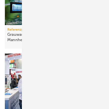
Referenzprojekt
Grauwassernutzung spart Frisch­was­ser in
Mann­heim