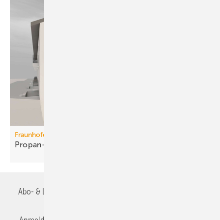
Fraunhofer ISE
Propan-Wärme­pum­pen für
Mehr­fa­mi­lien­häuser
Abo- & Leserservice
AGB
Alle Inhalte chronologisch