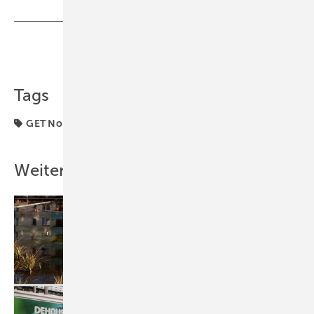
Teilen
Link kopieren
Tags
GET Nord
Kludi
Messe
Messen
Weitere Inhalte