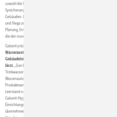
sowohl die Wassergewinnung und -aufbereitung als auch die
Speicherung und Verteilung sowie die Trinkwasserentnahme in
Gebäuden. Namhafte Hersteller wie Carela, Grohe, hansgrohe, Tece
und Viega zeigen auf der GET Nord 2022 Lösungen für die richtige
Planung, Errichtung und Inbetriebnahme von Trinkwasseranlagen,
die der novellierten Verordnung entsprechen.
Geberit präsentiert unter anderem eine für den
hygienegerechten
Wasseraustausch entwickelte Spülung, die sich in die
Gebäudeleittechnik einbinden und per Smartphone steuern
lässt.
„Zum bestimmungsgemäßen Betrieb einer
Trinkwasserinstallation zählt in erster Linie der regelmäßige
Wasseraustausch in den Leitungen“, erläutert Peter Reichert, Leiter
Produktmanagement Rohrleitungssysteme bei Geberit. „Gerade bei
Leerstand oder Nichtnutzung können im Sanitärraum neben der
Geberit-Hygienespülung auch andere sanitäre
Einrichtungsgegenstände die Funktion des Wasserwechsels
übernehmen. So verfügen bereits heute zahlreiche Geberit WC- und