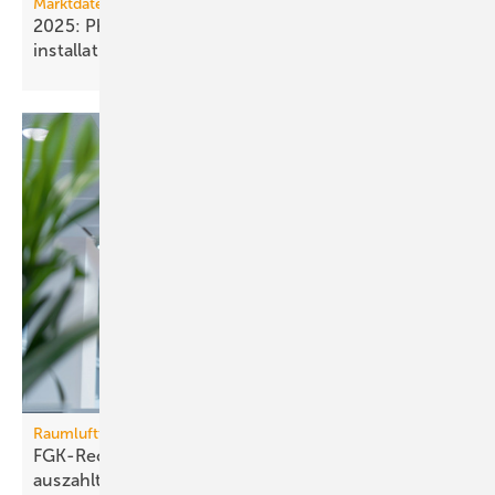
Marktdaten
2025: Photovoltaik- und Strom­speicher­
installationen
rückläufig
Raumlufttechnik
FGK-Rechner: wann sich Lüf­tungs­tech­nik im Bü­ro
aus­zahlt