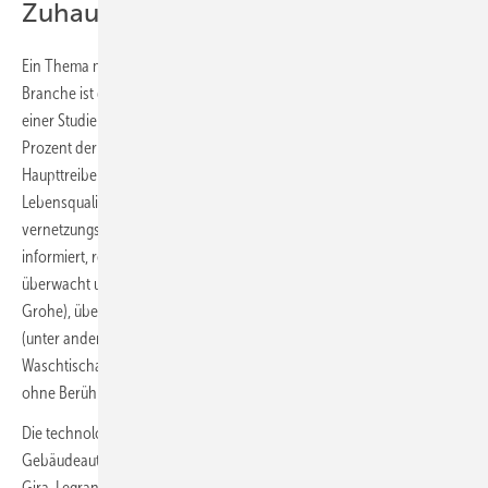
Zuhause 4.0 statt Pflegeheim
Ein Thema mit erheblichem Potenzial für die SHK- und Elektro-
Branche ist der
Einsatz vernetzter Technologien im Bad.
Nach
einer Studie des Branchenverbands Bitkom nutzen sie bereits 57
Prozent der Smart-Home-Anwenderinnen und -Anwender. Die
Haupttreiber dabei sind der Wunsch nach mehr Komfort und
Lebensqualität sowie Energieeinsparungen. Die Bandbreite an
vernetzungsfähigen Sanitärprodukten, über die die GET Nord 2022
informiert, reicht vom intelligenten Sensor, der den Wasserverbrauch
überwacht und Leckagen erkennt (zum Beispiel „Sense Guard“ von
Grohe), über smarte Dusch-WCs, die sich per App steuern lassen
(unter anderem „AquaClean“-Modelle von Geberit), bis hin zu
Waschtischarmaturen mit Infrarotelektronik, die das Händewaschen
ohne Berührung ermöglichen.
Die technologieübergreifenden Konzepte renommierter Anbieter von
Gebäudeautomationssystemen wie ABB/Busch Jaeger, Albrecht Jung,
Gira, Legrand, Phoenix Contact, Siemens und Schneider Electric