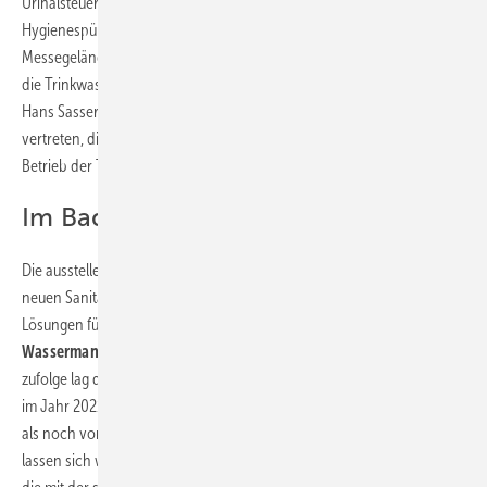
Urinalsteuerungen sowie Waschtischarmaturen über die Funktion der
Hygienespülung.“ Ein weiteres Highlight auf dem Hamburger
Messegelände ist die Frischwasserstation „Regumaq X“ von Oventrop,
die Trinkwasser genau dann erwärmt, wenn es benötigt wird. Die
Hans Sasserath GmbH & Co. KG ist mit der „HygBox Connect“
vertreten, die mit integriertem WLAN für den bestimmungsgemäßen
Betrieb der Trinkwasserinstallation sorgt.
Im Bad Wasser und Energie sparen
Die ausstellenden Unternehmen auf der GET Nord 2022 zeigen in der
neuen Sanitärhalle A1 ein breites Spektrum an hochwertigen
Lösungen für ein
ressourcenschonendes und energiesparendes
Wassermanagement in Gebäuden
. Dem Statistik-Portal Statista
zufolge lag der Pro-Kopf-Verbrauch von Trinkwasser in Deutschland
im Jahr 2021 bei 127 Liter pro Tag und war damit um 20 Liter geringer
als noch vor 30 Jahren. Durch die Installation effizienter Armaturen
lassen sich weitere Einspareffekte erzielen. Beispielgebend dafür sind