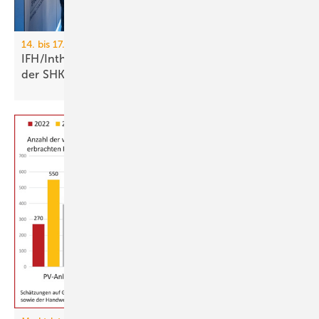
14. bis 17. April 2026, Nürnberg
IFH/Intherm: 400+ Aus­stel­ler zei­gen die Zu­kunft
der
SHK-Branche