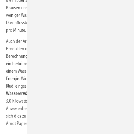
die mit der sogenannten EcoSmart-Technologie ausgestatteten
Brausen und Mischbatterien von hansgrohe, die bis zu 60 Prozent
weniger Wasser verbrauchen als herkömmliche Produkte. Ein
Durchflussbegrenzer senkt den Wasserdurchlauf auf maximal 5 Liter
pro Minute.
Auch der Armaturenspezialist Kludi bietet eine breite Auswahl an
Produkten mit Wasser- und Energiesparmöglichkeiten. Nach
Berechnungen der Technischen Hochschule Ingolstadt verbraucht
ein herkömmliches zehnminütiges Duschbad bei 39 Grad Celsius und
einem Wasserdurchlaufsatz von 150 Litern 5,1 Kilowattstunden
Energie. Wird stattdessen eine Neun-Liter-Kopf- oder Handbrause von
Kludi eingesetzt,
reduziert sich der Energieaufwand für die
Wassererwärmung bei gleicher Duschdauer und -temperatur
auf
3,0 Kilowattstunden. „Bei einer vierköpfigen Familie, die an 325
Anwesenheitstagen in den heimischen vier Wänden duscht, summiert
sich dies zu einer Ersparnis von 2730 Kilowattstunden im Jahr“, sagt
Arndt Papenfuß, Marketingleiter von Kludi.