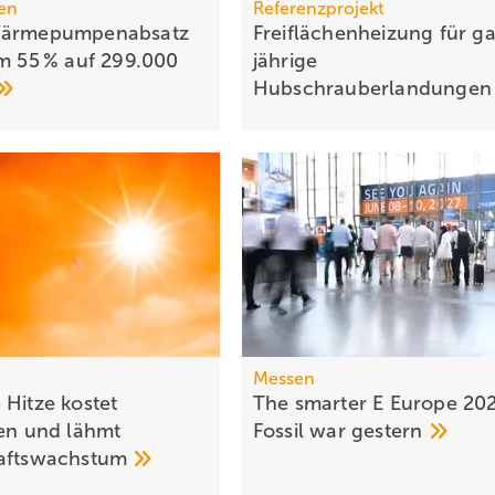
en
Referenzprojekt
Wärmepumpenabsatz
Freiflächenheizung für g
um 55 % auf 299.000
jäh­rige
Hub­schrau­ber­lan­dun­ge
Messen
 Hitze kostet
The smarter E Europe 20
den und lähmt
Fossil war
gestern
hafts­wachs­tum