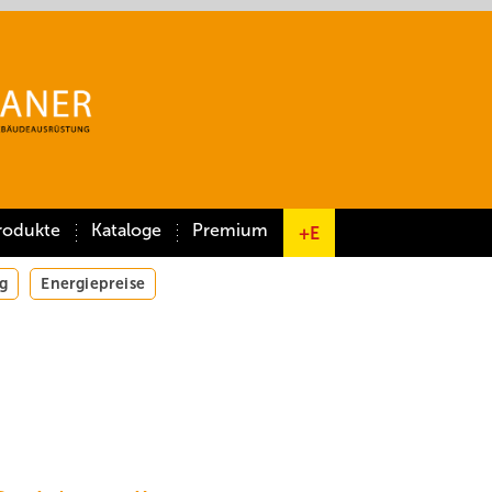
rodukte
Kataloge
Premium
+E
g
Energiepreise