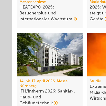
Messenachlese
Marktdat
HEATEXPO 2025:
2025: 
Besucherplus und
steigt 
internationales
Wachstum
Geräte
14. bis 17. April 2026, Messe
Studie
Nürnberg
Extreme
IFH/Intherm 2026: Sanitär-,
Milliar
Haus- und
Wirt­sc
Ge­bäu­de­tech­nik