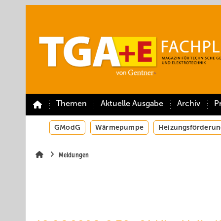
Springe
Springe
Springe
auf
auf
auf
Hauptinhalt
Hauptmenü
SiteSearch
Themen
Aktuelle Ausgabe
Archiv
P
GModG
Wärmepumpe
Heizungsförderun
Meldungen