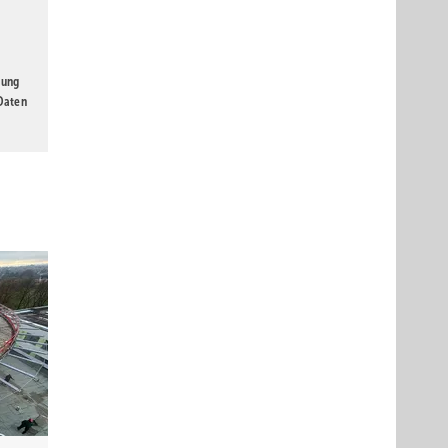
gung
 Daten