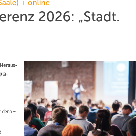
Saale) + online
enz 2026: „Stadt.
 Heraus­
pla­
 dena –
d