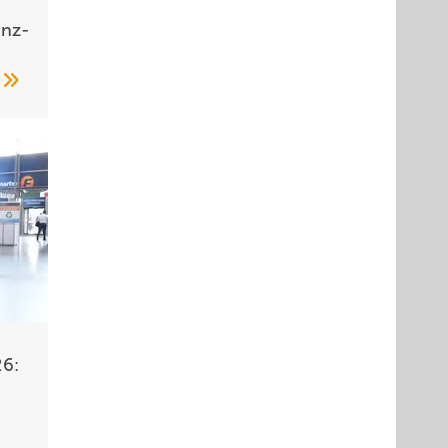
anz­
n
26: