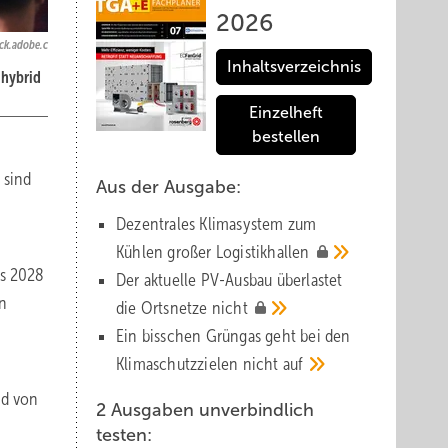
2026
ock.adobe.c
Inhaltsverzeichnis
 hybrid
Einzelheft
bestellen
 sind
Aus der Ausgabe:
Dezentrales Klimasystem zum
Kühlen großer
Logistik­hallen
s 2028
Der aktuelle PV-Ausbau über­lastet
en
die Orts­netze
nicht
Ein bisschen Grüngas geht bei den
Klima­schutz­zielen nicht
auf
nd von
2 Ausgaben unverbindlich
testen: