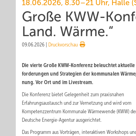
18.06.2026, 8.30–21 Uhr, Halle (
Große KWW-Konfer
Land. Wärme.“
09.06.2026
|
Druckvorschau
Die vierte Große KWW-Konferenz be­leuch­tet aktu­elle
for­de­run­gen und Stra­te­gien der kom­mu­na­len Wär­me­
nung. Vor Ort und im Livestream.
Die Konferenz bietet Gelegenheit zum praxisnahen
Erfahrungsaustausch und zur Vernetzung und wird vom
Kompetenzzentrum Kommunale Wärmewende (KWW) der
Deutsche Energie-Agentur ausgerichtet.
Das Programm aus Vorträgen, interaktiven Workshops un