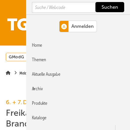
Springe
Springe
Springe
Search
auf
auf
auf
Hauptinhalt
Hauptmenü
SiteSearch
MENÜ
Home
GModG
Wärmepumpe
Heizungsförderung
Energ
Themen
Meldungen
Aktuelle Ausgabe
Archiv
6. + 7. Dezember 2023, Köln
Produkte
Freikarten für VdS-
Kataloge
BrandSchutzTage