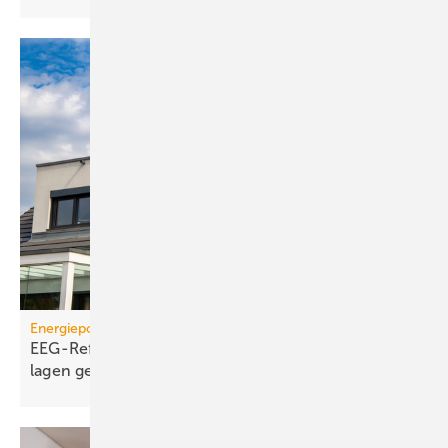
Energiepolitik
EEG-Reform: Wirt­schaft­lich­keit von PV-Dach­an­
lagen
gefährdet