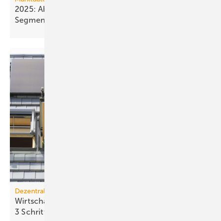
2025: Absatz von Heiztechnik in 8 von 16
Segmenten im
Minus
Dezentrale Energiewende
Wirtschaftlichkeit des Batterie­spei­chers in
3 Schritten
berechnen