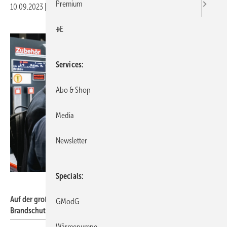
Premium
10.09.2023
|
Druckvorschau
+E
Services
Abo & Shop
Media
Newsletter
Specials
Martin Rottenkolber / VdS
Auf der großen Fachmesse der VdS-BrandSchutzTage wird aktuelle
GModG
Brandschutztechnik erlebbar.
Wärmepumpe