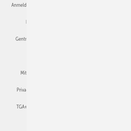
Anmelden
Anmeldung & Registrierung
Datenschutz
Editor's choice
E-Paper
Fachbeiträge
Gentner Verlag
Impressum
Karriere bei Gentner
Team
Mediaservice
Mitgliedschaften und Engagement
Newsletter
Privacy Manager
RSS-Feed
TGA+E abonnieren
TGA+E-WissensCheck
Veranstaltungen / Webinare
© 2026 TGA+E Fachplaner