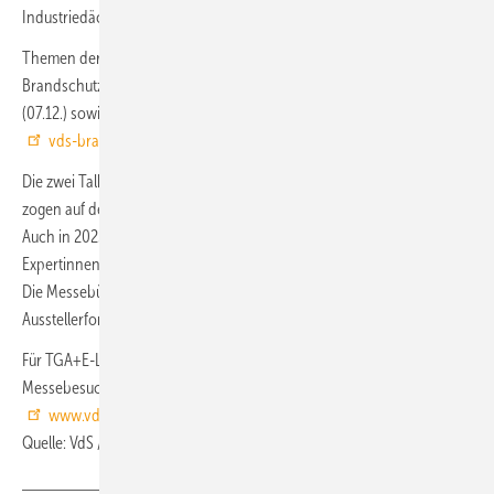
Industriedächer mit Photovoltaik-Anlage.
Themen der weiteren Tagungen sind unter anderem Baulicher
Brandschutz (06.12.), Hydrantenanlagen (06.12.), Brandmeldeanlagen
(07.12.) sowie Rauch- und Wärmeabzugsanlagen (07.12.). Siehe auch:
vds-brandschutztage.de/fachtagungen
Die zwei Talkrunden des VdS-BrandSchutzTalks auf der Messebühne
zogen auf den letzten VdS-BrandSchutzTagen viele Interessierte an.
Auch in 2023 können alle Messebesucher kostenlos zuhören, wenn
Expertinnen und Experten über wichtige Branchentrends diskutieren.
Die Messebühne präsentiert außerdem das Zukunfts- und das
Ausstellerforum mit weiteren aktuellen Branchenthemen.
Für TGA+E-Leser stehen kostenlose Eintrittskarten für den
Messebesuch zur Verfügung. Die Freikarten können unter
www.vds.de/tga
bezogen werden.
vds-brandschutztage.de
■
Quelle: VdS / jv