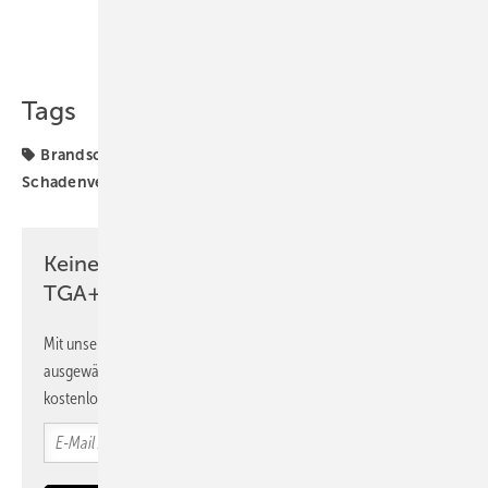
Teilen
Link kopieren
Tags
Brandschutz
Fachmesse
Messen
VdS
Schadenverhütung
Keine Zeit? Kein Problem mit dem
TGA+E Newsletter!
Mit unserem Newsletter erhalten Sie regelmäßig von uns
ausgewählte Informationen und Neuigkeiten, gebündelt und
kostenlos direkt ins Postfach.