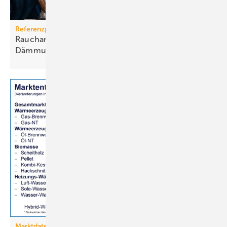
Referenzprojekt Armacell
Raucharme Elastomerschäume für kälte­tech­nische
Dämmung
Marktdaten