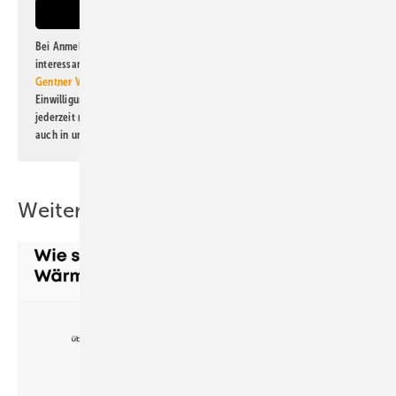
Bei Anmeldung zu diesem Newsletter bin ich damit einverstanden, über
interessante Verlags- und Online-Angebote
der Marken der Alfons W.
Gentner Verlag GmbH & Co. KG
informiert zu werden. Diese
Einwilligung kann ich jederzeit widerrufen und eine Abmeldung ist
jederzeit möglich. Informationen zum Umgang mit Daten finden Sie
auch in unserer
Datenschutzerklärung
.
Weitere Inhalte