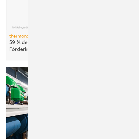
thermondo Wärmepumpen-Monitor
59 % der Haus­be­sit­zer stellen sich gegen
För­der­kür­zungen