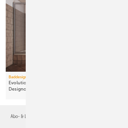
Baddesign
Evolution des Ba­de­zim­mers: Vom Zweck­raum zum
De­sign­ob­jekt
Abo- & Leserservice
AGB
Alle Inhalte chronologisch