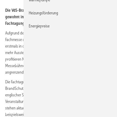
Die VdS-BrandSchutzTage am 6. und 7. Dezember 2023 finden wie
Heizungsförderung
gewohnt in der Koelnmesse statt. Parallel werden sieben
Fachtagungen ausgerichtet.
Energiepreise
Aufgrund des wachsenden Zustroms wird die internationale
Fachmesse der VdS-BrandSchutzTage am 6. und 7. Dezember 2023
erstmals in der größeren Messehalle 10.1 ausgerichtet, in der noch
mehr Aussteller und Livevorführungen Platz finden. Daneben
profitieren Messebesucher vom vielseitigen Programm auf der
Messebühne sowie separat buchbaren Fachtagungen in den
angrenzenden Sälen.
Die Fachtagung „Feuerlöschanlagen International“ findet auf den VdS-
BrandSchutzTagen 2023 mit internationalem Fokus und deutsch-
englischer Simultanübersetzung statt und erstreckt sich über beide
Veranstaltungstage – wie traditionell in jedem zweiten Jahr. Im Fokus
stehen aktuelle Fallbeispiele und Lösungen aus dem In- und Ausland,
beispielsweise die Risikominimierung über ein Löschsystem für