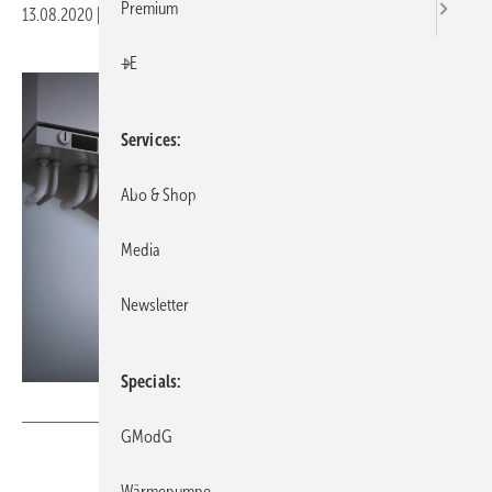
Premium
13.08.2020
|
Druckvorschau
+E
Services
Abo & Shop
Media
Newsletter
Specials
Initiative zur Prävention von Kohlenmonoxid-Vergiftungen
GModG
Wärmepumpe