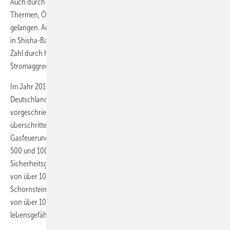
Auch durch verstopfte Schornsteine und Abgasanlagen von Gas-
Thermen, Öl-Heizungen oder Kaminöfen kann CO in die Raumluft
gelangen. Auffällig waren in den letzten Jahren auch CO-Vergiftungen
in Shisha-Bars mit unzureichender Lüftung sowie in zunehmender
Zahl durch Holzkohlegrills, Heizpilze oder benzinbetriebene
Stromaggregate, die in geschlossenen Räumen genutzt wurden.
Im Jahr 2019 ergaben die Messungen der Schornsteinfeger, dass in
Deutschland fast 110 000 Gas-Feuerungsanlagen den
vorgeschriebenen Kohlenstoffmonoxid-Grenzwert von 1000 ppm
überschritten haben. Darüber hinaus wiesen fast 150 000
Gasfeuerungsanlagen einen Kohlenstoffmonoxid-Gehalt zwischen
500 und 1000 ppm auf. Bei diesen Feuerstätten wurde aus
Sicherheitsgründen eine Wartung empfohlen. Anlagen mit einem Wert
von über 1000 ppm müssen verpflichtend gewartet und vom
Schornsteinfeger nochmals überprüft werden. Eine Konzentration
von über 1000 ppm CO im Abgas kann bei Abgasaustritt
lebensgefährlich sein.