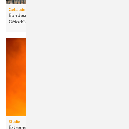
Gebäudemodernisierungsgesetz
Bundesrats­aus­schüsse: 67 Kritik­punkte zum
GModG-Entwurf
Studie
Extreme Hitze kostet Milliarden und lähmt