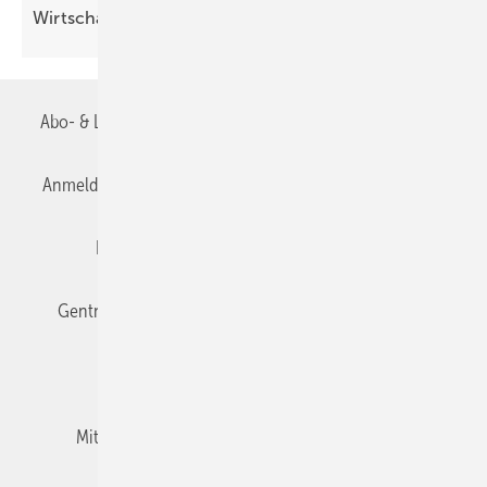
Wirt­schafts­wachs­tum
Abo- & Leserservice
AGB
Alle Inhalte chronologisch
Anmelden
Anmeldung & Registrierung
Datenschutz
Editor's choice
E-Paper
Fachbeiträge
Gentner Verlag
Impressum
Karriere bei Gentner
Team
Mediaservice
Mitgliedschaften und Engagement
Newsletter