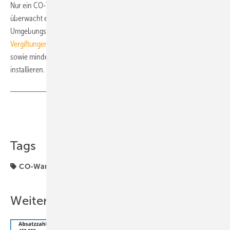
Nur ein CO-Warnmelder kann das tödliche Gas detektieren. Dazu
überwacht er permanent die CO-Konzentration in seiner
Umgebungsluft. Die
Initiative zur Prävention von Kohlenmonoxid-
Vergiftungen
rät, CO-Warnmelder in Aufenthalts- und Schlafräumen
sowie mindestens in Räumen mit brennstoffbetriebenen Geräten zu
installieren. ■
Teilen
Link kopieren
Tags
CO-Warnmelder
Kohlenstoffmonoxid
Weitere Inhalte