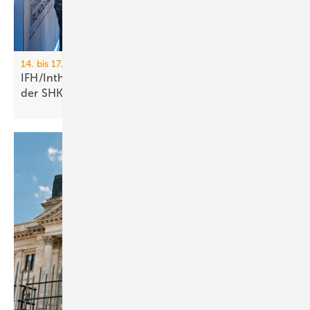
14. bis 17. April 2026, Nürnberg
IFH/Intherm: 400+ Aus­stel­ler zei­gen die Zu­kunft
der
SHK-Branche