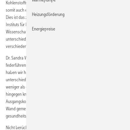
Kohlenstoffmonoxid (CO) kann Decken und Wände durchdringen und
somit auch entfernt von der eigentlichen Gefahrenquelle auftreten.
Heizungsförderung
Dies ist das zentrale Ergebnis eines aktuellen Forschungsberichts des
Instituts für Brand- und Katastrophenschutz Heyrothsberge.
Energiepreise
Wissenschaftler des Instituts haben die Diffusion von CO durch
unterschiedliche Baustoffe untersucht und leiten daraus
verschiedene Empfehlungen ab.
Dr. Sandra Wegner, wissenschaftliche Mitarbeiterin und
federführende Bearbeiterin des Projekts: „In unseren Versuchen
haben wir herausgefunden, dass die verschiedenen Baustoffe
unterschiedlich durchlässig sind. So dauert es bei Gipskartonplatten
weniger als drei Minuten, bei selbstverdichtetem, 4 cm dickem Beton
hingegen knapp dreieinhalb Stunden, bis ein Zehntel der
Ausgangskonzentration von 10 000 ppm auf der anderen Seite der
Wand gemessen werden. Dies ist dann bereits eine stark
gesundheitsgefährdende CO-Konzentration.“
Nicht berücksichtigt wurden zunächst mögliche Bauteildurchbrüche,