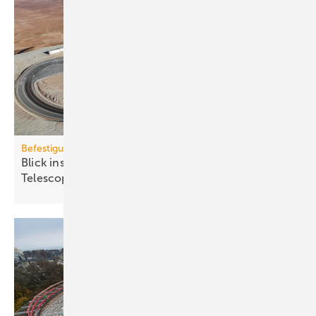
Befestigungstechnik
Blick ins All: fischer-Sys­te­me im Ex­treme­ly Large
Te­le­scope