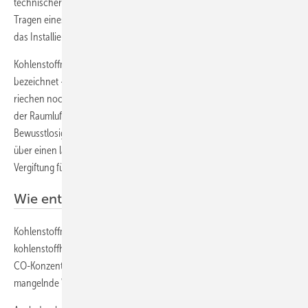
technischer Geräte aufspüren. Rettungskräfte können sich durch das
Tragen eines Kohlen[stoff]monoxidwarners und Verbraucher durch
das Installieren eines CO-Warnmelders zu Hause schützen.“
Kohlenstoffmonoxid – häufig auch verkürzt als Kohlenmonoxid
bezeichnet – ist ein gefährliches Atemgift, das man weder sehen,
riechen noch schmecken kann. Abhängig von der Konzentration in
der Raumluft führt CO zu erheblichen gesundheitlichen Beschwerden,
Bewusstlosigkeit und unentdeckt sogar zum Tod. In geringen Dosen
über einen längeren Zeitraum kann CO zu einer chronischen
Vergiftung führen.
Wie entsteht Kohlenstoffmonoxid?
Kohlenstoffmonoxid entsteht bei der unvollständigen Verbrennung
kohlenstoffhaltiger Kraft- und Brennstoffe. Ursachen für eine erhöhte
CO-Konzentration im Raum können sowohl technische Defekte,
mangelnde Wartung oder Manipulationen an Feuerungsanlagen sein.