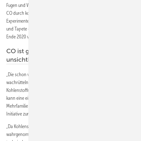
Fugen und Wandverkleidungen. Um das Durchgangsverhalten von
CO durch komplette Wandaufbauten zu erforschen, werden nun auch
Experimente mit realitätsgetreuen Bauteilen inklusive Putz, Anstrich
und Tapete durchgeführt. Die Ergebnisse werden voraussichtlich
Ende 2020 vorliegen.
CO ist geruchlos, geschmacklos und
unsichtbar
„Die schon vorliegenden Forschungsergebnisse sollten jeden
wachrütteln: Selbst Wohnungen oder Etagen, die weit von der
Kohlenstoffmonoxid-Quelle entfernt liegen, können betroffen sein. So
kann eine einzige defekte Gastherme die Bewohner eines ganzen
Mehrfamilienhauses in Gefahr bringen“, erklärt Anne Wentzel von der
Initiative zur Prävention von Kohlenmonoxid-Vergiftungen.
„Da Kohlenstoffmonoxid von den menschlichen Sinnesorganen nicht
wahrgenommen werden kann, lässt sich das giftige Gas nur mithilfe