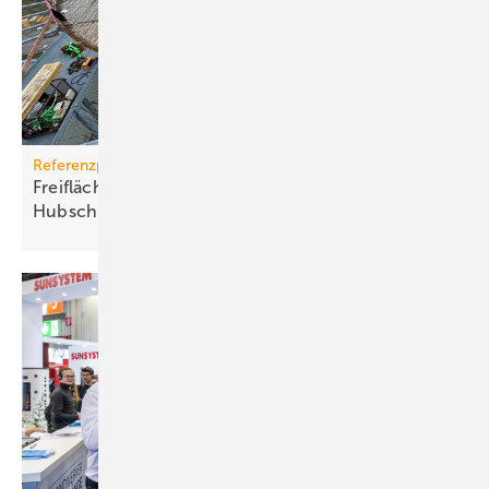
Referenzprojekt
Freiflächenheizung für ganz­jäh­rige
Hub­schrau­ber­lan­dun­gen