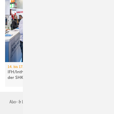
14. bis 17. April 2026, Nürnberg
IFH/Intherm: 400+ Aus­stel­ler zei­gen die Zu­kunft
der
SHK-Branche
Abo- & Leserservice
AGB
Alle Inhalte chronologisch