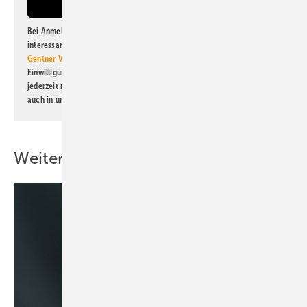
Bei Anmeldung zu diesem Newsletter bin ich damit einverstanden, über
interessante Verlags- und Online-Angebote
der Marken der Alfons W.
Gentner Verlag GmbH & Co. KG
informiert zu werden. Diese
Einwilligung kann ich jederzeit widerrufen und eine Abmeldung ist
jederzeit möglich. Informationen zum Umgang mit Daten finden Sie
auch in unserer
Datenschutzerklärung
.
Weitere Inhalte