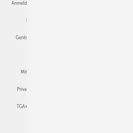
Anmelden
Anmeldung & Registrierung
Datenschutz
Editor's choice
E-Paper
Fachbeiträge
Gentner Verlag
Impressum
Karriere bei Gentner
Team
Mediaservice
Mitgliedschaften und Engagement
Newsletter
Privacy Manager
RSS-Feed
TGA+E abonnieren
TGA+E-WissensCheck
Veranstaltungen / Webinare
© 2026 TGA+E Fachplaner