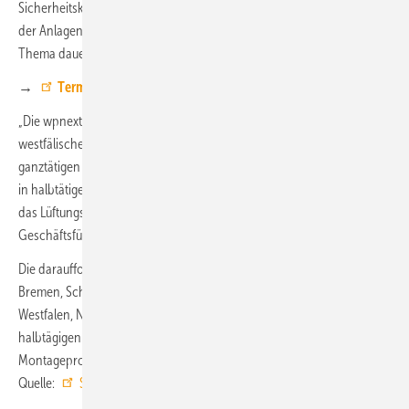
Sicherheitskonzept, zur Aufstellung der Komponenten, zur Befüllung
der Anlagen, zu Hydraulikplänen und zur Inbetriebnahme. Je nach
Thema dauern die Schulungen einen halben oder einen ganzen Tag.
→
Termine und Anmeldung für Fachpartner
„Die wpnext-Tour startet Ende März in unserem Werk im nordrhein-
westfälischen Höxter. Dort lernen unsere Fachpartner in einer
ganztätigen Schulung die neue Luft-Wasser-Wärmepumpe WPL-A und
in halbtätigen Schulungen die Sole-Wasser-Wärmepumpe WPE-I und
das Lüftungsintegralgerät LWZ kennen“, sagt
Burkhard Max
,
Geschäftsführer der Stiebel Eltron Vertriebsgesellschaft Deutschland.
Die darauffolgenden Tour-Termine führen nach Baden-Württemberg,
Bremen, Schleswig-Holstein, Sachsen, Berlin, Hessen, Nordrhein-
Westfalen, Niedersachsen und enden im Juni in Bayern. In
halbtägigen Schulungen können die Handwerkspartner dort zu
Montageprofis für die neue WPL-A-Serie werden. ■
Quelle:
Stiebel Eltron
/ fl