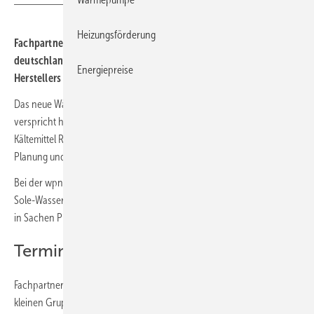
Heizungsförderung
Fachpartner von Stiebel Eltron können auf einer
deutschlandweiten wpnext-Tour die neuen Wärmepumpen des
Energiepreise
Herstellers näher kennenlernen.
Das neue Wärmepumpen-Portfolio, das auf der ISH präsentiert wurde,
verspricht hohe Effizienz, Umweltfreundlichkeit dank des natürlichen
Kältemittel R290, niedrigen Installationsaufwand und Flexibilität in der
Planung und Aufstellung.
Bei der wpnext-Tour werden die neuen Luft-Wasser-Wärmepumpen,
Sole-Wasser-Wärmepumpen und Integralgeräte näher vorgestellt und
in Sachen Planung, Installation und Inbetriebnahme geschult.
Termine und Anmeldung
Fachpartner lernen die Vorteile direkt an den Geräten kennen. In
kleinen Gruppen vermitteln Trainer alles Wissenswerte zum neuen