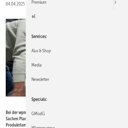
Premium
04.04.2025
|
Druckvorschau
+E
Services
Abo & Shop
Media
Newsletter
Specials
Stiebel Eltron
Bei der wpnext-Tour werden Stiebel Eltron-Fachpartner zu Profis in
GModG
Sachen Planung und Montage der neuen Wärmepumpen-
Produktfamilie.
Wärmepumpe