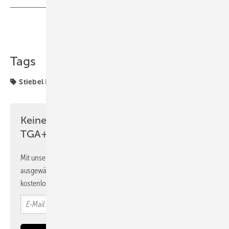
Teilen
Link kopieren
Tags
Stiebel Eltron
Wärmepumpe
Keine Zeit? Kein Problem mit dem
TGA+E Newsletter!
Mit unserem Newsletter erhalten Sie regelmäßig von uns
ausgewählte Informationen und Neuigkeiten, gebündelt und
kostenlos direkt ins Postfach.