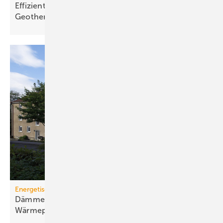
Effizientere Nutzung der oberflächennahen
Geothermie
Energetische Sanierung in der Wohnungswirtschaft
Dämmen, Heizungssanierung und
Wärmepumpen-Lösungen