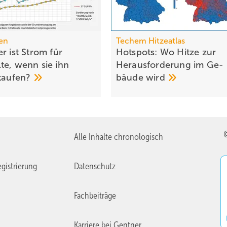
en
Techem Hitzeatlas
r ist Strom für
Hotspots: Wo Hitze zur
te, wenn sie ihn
Heraus­for­de­rung im Ge­
kaufen?
bäude
wird
Alle Inhalte chronologisch
gistrierung
Datenschutz
Fachbeiträge
Karriere bei Gentner