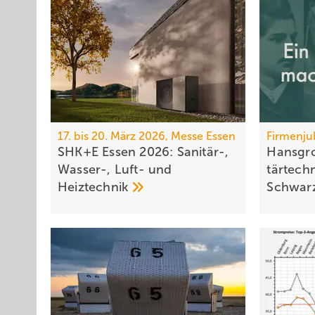
17. bis 20. März 2026, Messe Essen
Firmenju
SHK+E Essen 2026: Sanitär-,
Hansgro
Wasser-, Luft- und
tär­tech
Heiztechnik
Schwar