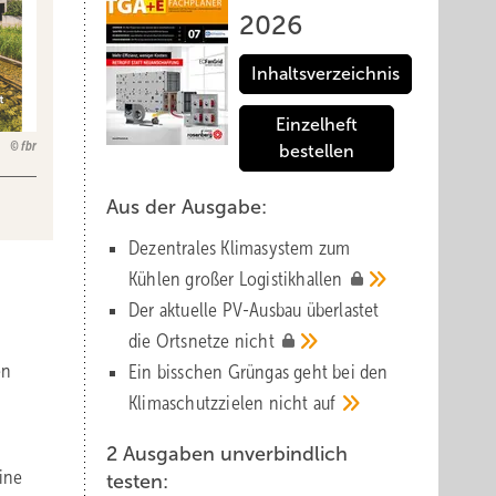
2026
Inhaltsverzeichnis
Einzelheft
fbr
bestellen
Aus der Ausgabe:
Dezentrales Klimasystem zum
Kühlen großer
Logistik­hallen
Der aktuelle PV-Ausbau über­lastet
die Orts­netze
nicht
en
Ein bisschen Grüngas geht bei den
Klima­schutz­zielen nicht
auf
2 Ausgaben unverbindlich
ine
testen: