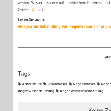
weitere Wasserressource mit erheblichem Potenzial und 
Quelle:
fbr
/ ml
Lesen Sie auch:
Anlagen zur Be­hand­lung von Regen­was­ser sicher pl
T
Tags
Arbeitshilfe
Grauwasser
Regenwasser
Regen
Regenwassernutzung
Regenwasserrückhaltung
Keine Z