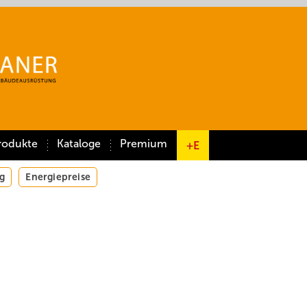
rodukte
Kataloge
Premium
+E
g
Energiepreise