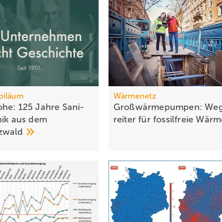
biläum
Wärmenetz
he: 125 Jahre Sa­ni­
Großwärmepumpen: Weg
­nik aus dem
rei­ter für fossil­freie
Wär­
z­wald