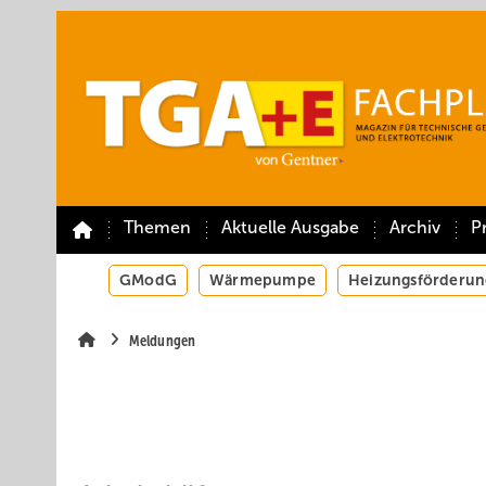
Springe
Springe
Springe
auf
auf
auf
Hauptinhalt
Hauptmenü
SiteSearch
Themen
Aktuelle Ausgabe
Archiv
P
GModG
Wärmepumpe
Heizungsförderun
Meldungen