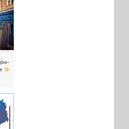
­be­
me