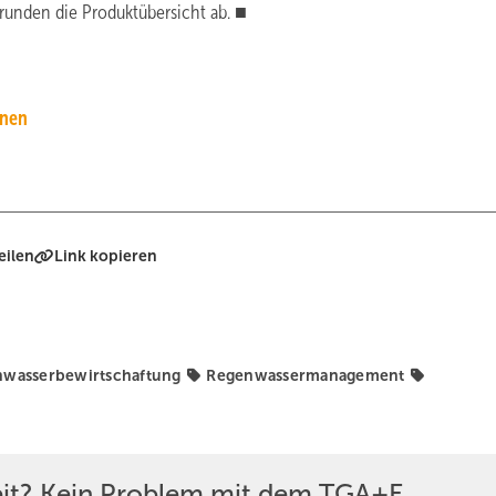
runden die Produktübersicht ab. ■
anen
eilen
Link kopieren
wasserbewirtschaftung
Regenwassermanagement
eit? Kein Problem mit dem TGA+E