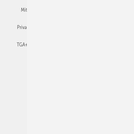
Mitgliedschaften und Engagement
Newsletter
Privacy Manager
RSS-Feed
TGA+E abonnieren
TGA+E-WissensCheck
Veranstaltungen / Webinare
© 2026 TGA+E Fachplaner