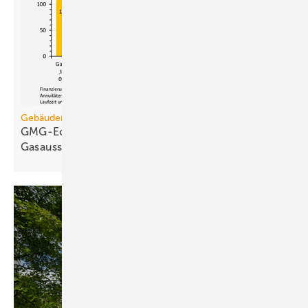
Gebäudemodernisierungsgesetz
GMG-Eckpunkte und Aufklärung besiegeln den
Gasausstieg