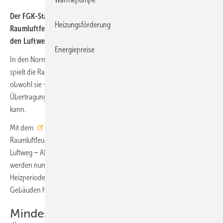
Der FGK-Status-Report 58 stellt Anforderungen an die
Heizungsförderung
Raumluftfeuchtigkeit zur Reduktion des Infektionsrisikos über
den Luftweg in der Heizperiode vor.
Energiepreise
In den Normen für die Auslegung der Lüftungs- und Klimatechnik
spielt die Raumluftfeuchtigkeit bisher eine eher untergeordnete Rolle,
obwohl sie − neben der Lüftung und Luftreinigung − eine mögliche
Übertragung von Infektionskrankheiten über Aerosole beeinflussen
kann.
Mit dem
FGK-Status-Report 58
„Anforderungen an die
Raumluftfeuchtigkeit zur Reduktion des Infektionsrisikos über den
Luftweg − AHA + L + Feuchte“ des Fachverbands Gebäude-Klima (FGK)
werden nun Anforderungen an die Raumluftfeuchtigkeit in der
Heizperiode − die Zeit also, in der die relative Luftfeuchtigkeit in
Gebäuden häufig sehr gering ist – vorgestellt.
Mindestens 40 % r.F. senkt das