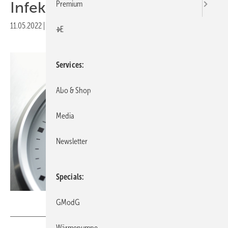
Infektionsrisiko
Premium
11.05.2022
|
Druckvorschau
+E
Services
Abo & Shop
Media
Newsletter
Specials
peterschreiber.media – stock.adobe.com
GModG
Wärmepumpe