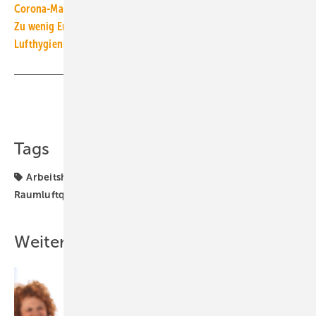
Corona-Maßnahmen: Auf die CO2-Dosis kommt es an
Zu wenig Engagement für bessere Raumluftqualität
Lufthygienische Empfehlungen für Kulturveranstaltungsorte
Teilen
Link kopieren
Tags
Arbeitshilfe
FGK
Raumluftfeuchte
Raumluftqualität
Raumlufttechnik
Regelwerk
Weitere Inhalte