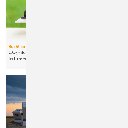
Buchtipp
CO
-Bepreisung: neues Buch wider­legt 5 zent­rale
2
Irr­tümer