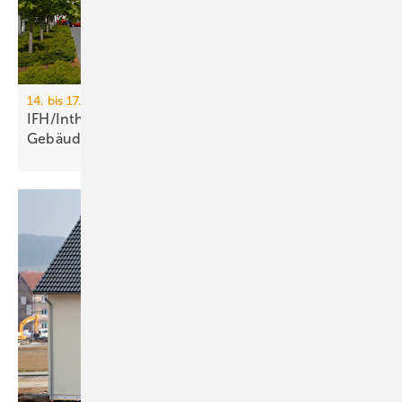
14. bis 17. April 2026, Messe Nürnberg
IFH/Intherm 2026: Sanitär-, Haus- und
Ge­bäu­de­tech­nik