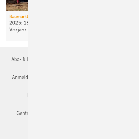
Baumarkt
2025: 18 % weniger Bau­fertig­stellun­gen als im
Vorjahr
Abo- & Leserservice
AGB
Alle Inhalte chronologisch
Anmelden
Anmeldung & Registrierung
Datenschutz
Editor's choice
E-Paper
Fachbeiträge
Gentner Verlag
Impressum
Karriere bei Gentner
Team
Mediaservice