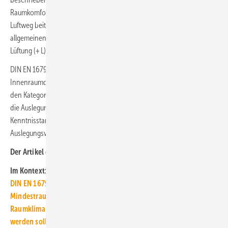
Raumkomfort und zur Verringerung des Infektionsrisikos über den
Luftweg beitragen können. Dabei wird vorausgesetzt, dass auch die
allgemeinen Hygieneregeln (AHA) und die Anforderungen an die
Lüftung (+ L) eingehalten werden.
DIN EN 16798-1 (Nationaler Anhang) unterscheidet für die
Innenraumqualität vier Kategorien. Im nationalen Anhang wurden in
den Kategorien I und II für Räume mit Be- oder Entfeuchtungsanlagen
die Auslegungswerte für die Befeuchtung an den aktuellen
Kenntnisstand angepasst. In der Kategorie I wurde der
Auslegungswert für die relative Raumluftfeuchte auf 40 % festgelegt. ■
Der Artikel gehört zur
TGA-Themenseite mit Arbeitshilfen
Im Kontext:
DIN EN 16798 Teil 1: Empfehlung für höhere
Mindestraumluftfeuchte (ABO-Inhalt)
Raumklima im Museum: Warum mit absoluter Feuchte geregelt
werden sollte