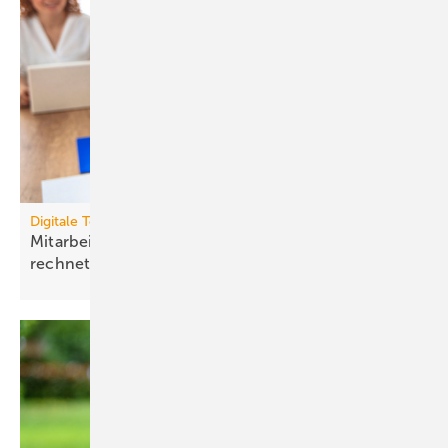
Digitale Tools
Mit­ar­bei­ten­de mit Raum­luft­tech­nik gesund halten
rech­net
sich