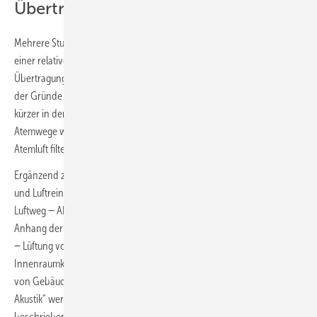
Übertragungsrisiko
Mehrere Studien weisen darauf hin, dass sich durch das Einhalten
einer relativen Raumluftfeuchte von mindestens 40 % das
Übertragungsrisiko für viele Atemwegsinfektionen verringert. Einer
der Gründe besteht darin, dass Aerosole bei höherer Luftfeuchtigkeit
kürzer in der Luft schweben. Zudem trocknen die Schleimhäute der
Atemwege weniger aus, sodass sie Schmutz und Keime besser aus der
Atemluft filtern können.
Ergänzend zum
FGK-Status-Report 52
„Anforderungen an Lüftung
und Luftreinigung zur Reduktion des Infektionsrisikos über den
Luftweg − AHA + Lüftung“ und in Anlehnung an den nationalen
Anhang der DIN EN 16798-1 „Energetische Bewertung von Gebäuden
− Lüftung von Gebäuden – Teil 1: Eingangsparameter für das
Innenraumklima zur Auslegung und Bewertung der Energieeffizienz
von Gebäuden bezüglich Raumluftqualität, Temperatur, Licht und
Akustik“ werden im FGK-Status-Report 58 Randbedingungen
beschrieben, die in Bezug auf die Raumluftfeuchtigkeit zu hohem