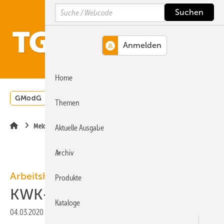
Springe
Springe
Springe
Search
auf
auf
auf
Hauptinhalt
Hauptmenü
SiteSearch
MENÜ
Home
GModG
Wärmepumpe
Heizungsförderung
Energ
Themen
Meldungen
Aktuelle Ausgabe
Archiv
Arbeitshilfe
Produkte
KWK-Marktführer 2020
Kataloge
04.03.2020
|
Druckvorschau