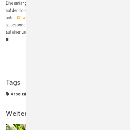
Eine umfangreiche Online-Version des Marktführers findet sich zudem
auf der Homepage der Kampagne KWK.NRW – Strom trifft Wärme
unter
www.kwk-für-nrw.de/marktfuehrer/
. In der Online-Version
ist besonders praktisch, denn sie bietet die Möglichkeit, Unternehmen
auf einer Landkarte und als Listeneintrag mit Filteroptionen zu finden.
■
Teilen
Link kopieren
Tags
Arbeitshilfe
KWK
Weitere Inhalte