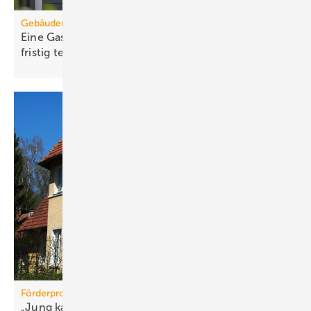
Gebäudemodernisierungsgesetz
Eine Gas-Heizung wird auf der Bio-Treppe lang­
fristig
teuer
Förderprogramme
„Jung kauft Alt“: Förder­be­din­gun­gen
ver­bessert