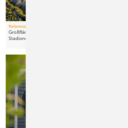
Referenzprojekt
Großflächige PV-Anlage auf Dort­mun­der
Sta­di­on­dach