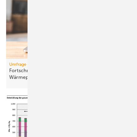
Umfrage
Fortschritte bei der Kom­mu­na­len
Wär­me­pla­nung