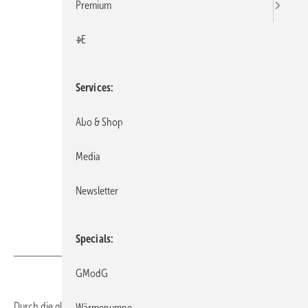
Premium
+E
Services
Abo & Shop
Media
Newsletter
Specials
EnergieAgentur.NRW
GModG
Durch die gleichzeitige Nutzung von Strom und Wärme ist Kraft-
Wärmepumpe