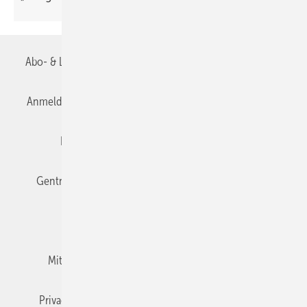
Abo- & Leserservice
AGB
Alle Inhalte chronologisch
Anmelden
Anmeldung & Registrierung
Datenschutz
Editor's choice
E-Paper
Fachbeiträge
Gentner Verlag
Impressum
Karriere bei Gentner
Team
Mediaservice
Mitgliedschaften und Engagement
Newsletter
Privacy Manager
RSS-Feed
TGA+E abonnieren