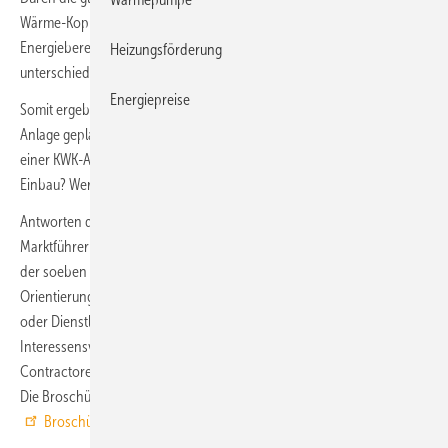
Wärme-Kopplung (KWK) ein energieeffizientes Prinzip der
Energiebereitstellung, dass mit verschiedene Brennstoffe und
Heizungsförderung
unterschiedlichen Technologien realisiert werden kann.
Energiepreise
Somit ergeben sich einige Fragen, wenn die Installation einer KWK-
Anlage geplant wird. Wer berät bei der Planung und Finanzierung
einer KWK-Anlage? Wo gibt es Fachbetriebe für Anlagen, Technik und
Einbau? Wer informiert über Fernwärme?
Antworten darauf und viele weitere Informationen liefert der
Marktführer Kraft-Wärme-Kopplung 2020 der EnergieAgentur.NRW,
der soeben erschienen ist. Der Marktführer dient als
Orientierungshilfe auf der Suche nach einschlägigen Unternehmen
oder Dienstleistern, Forschungseinrichtungen, Verbänden und
Interessensvertretungen und gibt einen Überblick über Finanzierer,
Contractoren und über Fernwärmeanbieter in Nordrhein-Westfalen.
Die Broschüre steht als
PDF-Download
bereit oder kann auch im
Broschüren.Service der EnergieAgentur.NRW
geordert werden.