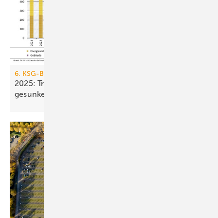
6. KSG-Bilanz
2025: Treibhausgasemissionen sind nur um 0,1 %
gesunken