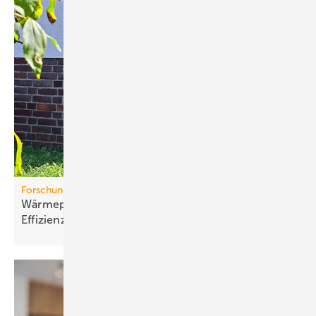
Forschungsprojekt
Wärmepumpen im Altbau: Stu­die be­legt
Ef­fi­zi­enz