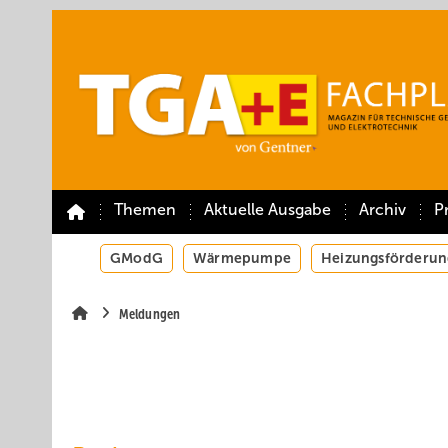
Springe
Springe
Springe
auf
auf
auf
Hauptinhalt
Hauptmenü
SiteSearch
Themen
Aktuelle Ausgabe
Archiv
P
GModG
Wärmepumpe
Heizungsförderun
Meldungen