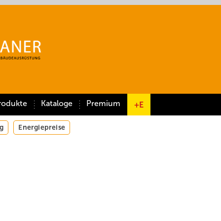
rodukte
Kataloge
Premium
+E
g
Energiepreise