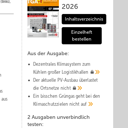
(links),
2026
Inhaltsverzeichnis
Einzelheft
bestellen
Aus der Ausgabe:
Dezentrales Klimasystem zum
Kühlen großer
Logistik­hallen
n
Der aktuelle PV-Ausbau über­lastet
die Orts­netze
nicht
us
Ein bisschen Grüngas geht bei den
 aus
Klima­schutz­zielen nicht
auf
2 Ausgaben unverbindlich
testen: