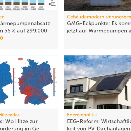
en
Gebäudemodernisierungsges
Wärmepumpenabsatz
GMG-Eckpunkte: Es kom
um 55 % auf 299.000
jetzt auf Wärmepumpen
itzeatlas
Energiepolitik
s: Wo Hitze zur
EEG-Reform: Wirt­schaft­li
or­de­rung im Ge­
keit von PV-Dach­an­lagen