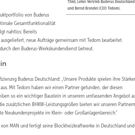
Thiel, Leiter Vertrieb Buderus Deutschland 
und Bernd Brendel (CEO Tedom).
ktportfolio von Buderus
timale Gesamtfunktionalität
gt nahtlos: Bereits
ausgeliefert, neue Aufträge gemeinsam mit Tedom bearbeitet.
durch den Buderus-Werkskundendienst betreut.
in
fizierung Buderus Deutschland: „Unsere Produkte spielen ihre Stärke
us. Mit Tedom haben wir einen Partner gefunden, der diesen
leiben so ein wichtiger Baustein in unserem umfassenden Angebot a
ie zusätzlichen BHKW-Leistungsgrößen bieten wir unseren Partnern
te Neukundenprojekte im Klein- oder Großanlagenbereich.“
von MAN und fertigt seine Blockheizkraftwerke in Deutschland und