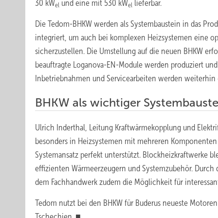
30 kW
und eine mit 530 kW
lieferbar.
el
el
Die Tedom-BHKW werden als Systembaustein in das Produ
integriert, um auch bei komplexen Heizsystemen eine op
sicherzustellen. Die Umstellung auf die neuen BHKW erfol
beauftragte Loganova-EN-Module werden produziert und 
Inbetriebnahmen und Servicearbeiten werden weiterhin 
BHKW als wichtiger Systembauste
Ulrich Inderthal, Leitung Kraftwärmekopplung und Elektri
besonders in Heizsystemen mit mehreren Komponenten a
Systemansatz perfekt unterstützt. Blockheizkraftwerke b
effizienten Wärmeerzeugern und Systemzubehör. Durch d
dem Fachhandwerk zudem die Möglichkeit für interessan
Tedom nutzt bei den BHKW für Buderus neueste Motoren 
Tschechien. ■