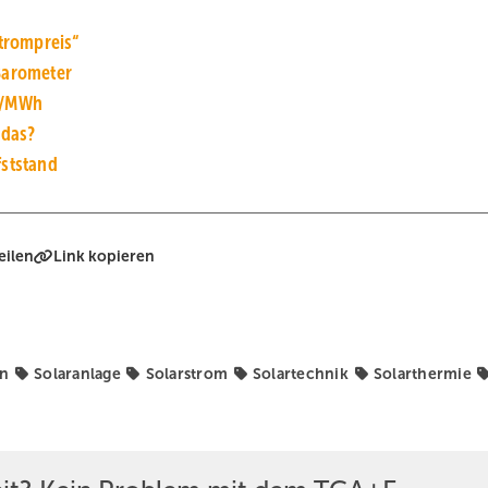
trompreis“
Barometer
ro/MWh
 das?
fststand
eilen
Link kopieren
en
Solaranlage
Solarstrom
Solartechnik
Solarthermie