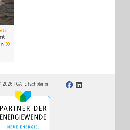
etz
mt
an
© 2026 TGA+E Fachplaner