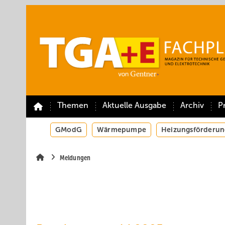
Springe
Springe
Springe
auf
auf
auf
Hauptinhalt
Hauptmenü
SiteSearch
Themen
Aktuelle Ausgabe
Archiv
P
GModG
Wärmepumpe
Heizungsförderun
Meldungen