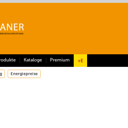
rodukte
Kataloge
Premium
+E
g
Energiepreise