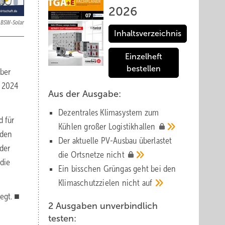
2026
BSW-Solar
Inhaltsverzeichnis
Einzelheft
bestellen
über
r 2024
Aus der Ausgabe:
Dezentrales Klimasystem zum
d für
Kühlen großer
Logistik­hallen
nden
Der aktuelle PV-Ausbau über­lastet
 der
die Orts­netze
nicht
die
Ein bisschen Grüngas geht bei den
Klima­schutz­zielen nicht
auf
egt. ■
2 Ausgaben unverbindlich
testen: