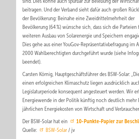
sind. Dies könne auch spürbar zur Belebung der Wirtschaf
beitragen. Und der Verband sieht dafür auch großen Rückh
der Bevölkerung: Beinahe eine Zweidrittelmehrheit der
Bevölkerung (64 %) wünsche sich, dass sich die Parteien 
weiteren Ausbau von Solarenergie und Speichern engagi
Dies gehe aus einer YouGov-Repräsentativbefragung im A
2000 Wahlberechtigten durchgeführt wurde (siehe Infogr
beendet).
Carsten Körnig, Hauptgeschäftsführer des BSW-Solar: „Di
einen erfolgreichen Klimaschutz liegen ausdrücklich au
Legislaturperiode konsequent angesteuert werden. Wir erh
Energiewende in der Politik künftig noch deutlich mehr 
jährlichen Energiekosten von Wirtschaft und Verbrauchern
Der BSW-Solar hat ein
10-Punkte-Papier zur Besch
Quelle:
BSW-Solar
/ jv