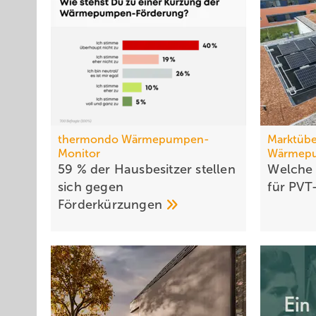
thermondo Wärmepumpen-
Marktübe
Monitor
Wärmep
59 % der Haus­be­sit­zer stellen
Welche
sich gegen
für PVT
För­der­kür­zungen