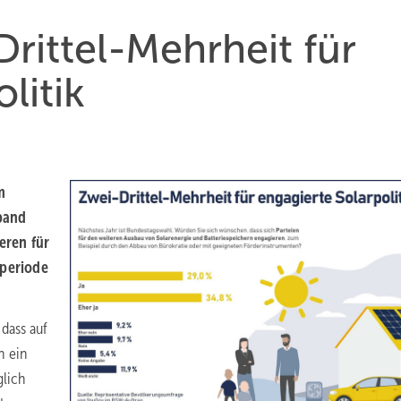
rittel-Mehr­heit für
litik
m
­band
ieren für
­periode
dass auf
n ein
glich