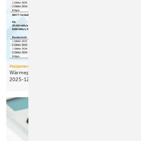
Heizenergiekosten
Wärmepumpen­strom-/Gas­preis-Baro­meter
2025-12