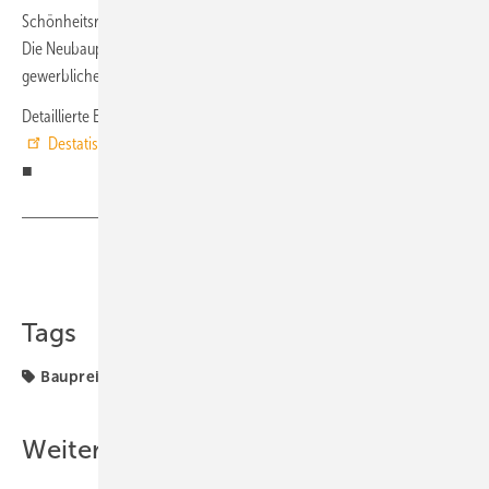
Schönheitsreparaturen) nahmen gegenüber dem Vorjahr um 0,5 % zu.
Die Neubaupreise für Bürogebäude sanken um 0,1 %, die für
gewerbliche Betriebsgebäude um 0,2 %.
Detaillierte Ergebnisse zur Statistik der Bauleistungspreise bietet die
Destatis-Fachserie 17, Reihe 4, Preisindizes für die Bauwirtschaft
.
■
Teilen
Link kopieren
Tags
Baupreise
Baupreisindex
Preis
TGA-Marktdaten
Weitere Inhalte