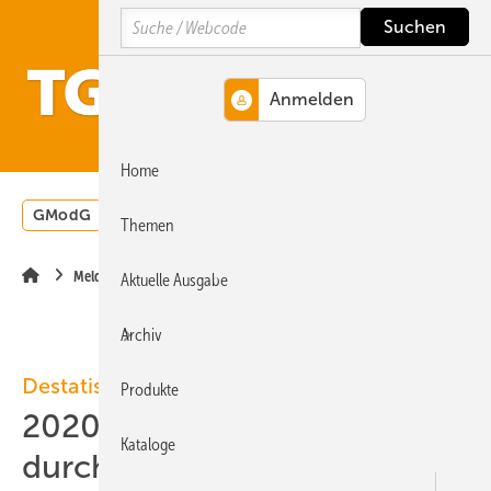
Springe
Springe
Springe
Search
auf
auf
auf
Hauptinhalt
Hauptmenü
SiteSearch
MENÜ
Home
GModG
Wärmepumpe
Heizungsförderung
Energ
Themen
Meldungen
Aktuelle Ausgabe
Archiv
Destatis
Produkte
2020-11: Baupreisindex sinkt
Kataloge
durch verringerte MwSt.