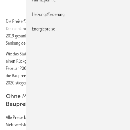
Heizungsförderung
Die Preise für den Neubau konventionell gefertigter Wohngebäude in
Deutschland sind im November 2020 um 0,1 % gegenüber November
Energiepreise
2019 gesunken. Grund dafür ist vor allem die seit Juli 2020 geltende
Senkung der Mehrwertsteuersätze.
Wie das Statistische Bundesamt (
Destatis
) weiter mitteilt, gab es
einen Rückgang der Baupreise gegenüber dem Vorjahr zuletzt im
Februar 2002. Im August 2020, dem zuletzt erhobenen Monat, hatten
die Baupreise im Jahresvergleich stagniert. Im Vergleich zum August
2020 stiegen die Baupreise im November 2020 um 0,4 %.
Ohne MwSt.-Senkung 2,5 % höhere
Baupreise
Alle Preise beziehen sich auf Bauleistungen am Bauwerk einschließlich
Mehrwertsteuer. Berechnungsgrundlage hierfür bilden Preise für