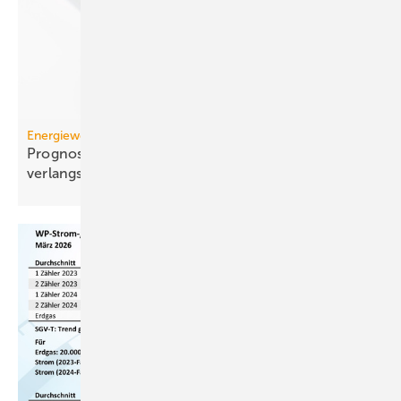
Energiewende
Prognose: Dekarbonisierung hat sich 2025 stark
verlangsamt