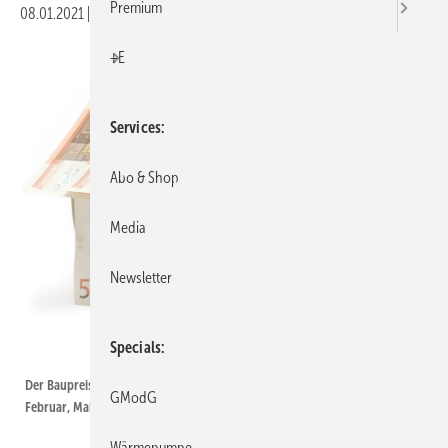
Premium
08.01.2021
|
Druckvorschau
+E
Services
Abo & Shop
Media
Newsletter
Specials
winterling / iStock / Getty Images Plus
Der Baupreisindex wird vom Statistischen Bundesamt vierteljährlich für
GModG
Februar, Mai, August und November veröffentlicht.
Wärmepumpe