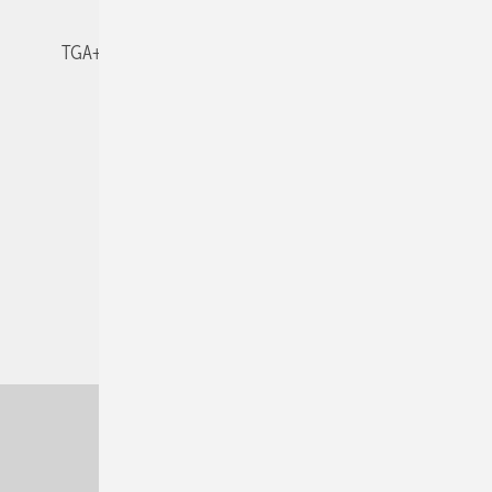
TGA+E-WissensCheck
Veranstaltungen / Webinare
© 2026 TGA+E Fachplaner
Nach oben