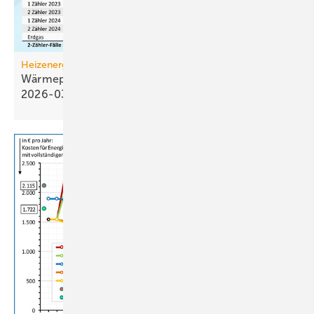
Heizenergiekosten
Wärmepumpen­strom-/Gas­preis-Baro­meter
2026-03