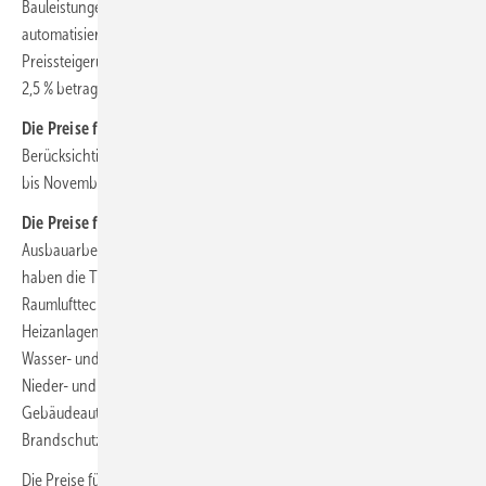
Bauleistungen ohne Mehrwertsteuer. Die Mehrwertsteuer wird
automatisiert hinzugerechnet. Bei unverändertem Steuersatz hätte die
Preissteigerung gegenüber dem Vorjahresmonat rein rechnerisch
2,5 % betragen.
Die Preise für Rohbauarbeiten
an Wohngebäuden gingen unter
Berücksichtigung der Mehrwertsteuersenkung von November 2019
bis November 2020 um 0,3 % zurück.
Die Preise für Ausbauarbeiten
erhöhten sie sich um 0,1 %. Unter den
Ausbauarbeiten den größten Anteil am Preisindex für Wohngebäude
haben die Tischlerarbeiten. Für diese stiegen die Preise um 0,1 %. Für
Raumlufttechnische Anlagen stiegen sie ebenfalls um 0,1 %, für
Heizanlagen und zentrale Wassererwärmungsanlagen sowie für Gas-,
Wasser- und Entwässerungsanlagen stiegen sie um 0,6 bzw. 0,5 %, für
Nieder- und Mittelspannungsanlagen um 1,1 %, für
Gebäudeautomation um 0,6 % und für Dämm- und
Brandschutzarbeiten an technischen Anlagen um 1,7 %.
Die Preise für Instandhaltungsarbeiten an Wohngebäuden (ohne