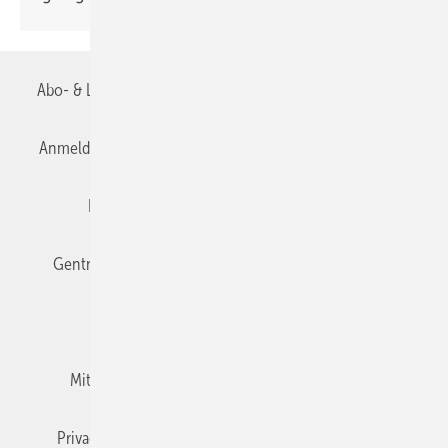
Abo- & Leserservice
AGB
Alle Inhalte chronologisch
Anmelden
Anmeldung & Registrierung
Datenschutz
Editor's choice
E-Paper
Fachbeiträge
Gentner Verlag
Impressum
Karriere bei Gentner
Team
Mediaservice
Mitgliedschaften und Engagement
Newsletter
Privacy Manager
RSS-Feed
TGA+E abonnieren