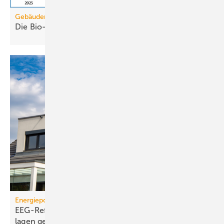
Gebäudemodernisierungsgesetz
Die Bio-Treppe im GModG ist ein
Scheinzwerg
Energiepolitik
EEG-Reform: Wirt­schaft­lich­keit von PV-Dach­an­
lagen
gefährdet