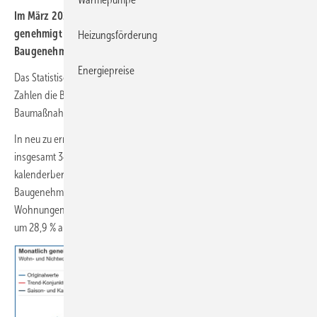
Im März 2021 ist in Deutschland der Bau von 38 204 Wohnungen
genehmigt worden. Saison- und kalenderbereinigt sind das 7,0 %
Heizungsförderung
Baugenehmigungen mehr als im Februar 2021.
Energiepreise
Das Statistische Bundesamt (
Destatis
) berücksichtigt in den
Zahlen die Baugenehmigungen für neue Gebäude und für
Baumaßnahmen an bestehenden Gebäuden.
In neu zu errichtenden Wohngebäuden wurden im März 2021
insgesamt 34 050 Wohnungen genehmigt. Das waren saison- und
kalenderbereinigt 6,1 % mehr als im Vormonat. Die Zahl der
Baugenehmigungen für Einfamilienhäuser ist um 34,5 % auf 12 562
Wohnungen und die der Baugenehmigungen für Zweifamilienhäuser
um 28,9 % auf 3870 Wohnungen gestiegen.