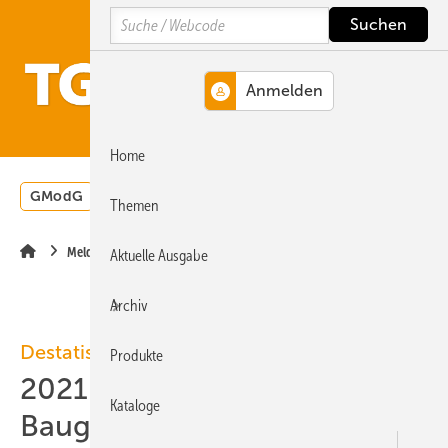
Springe
Springe
Springe
Search
auf
auf
auf
Hauptinhalt
Hauptmenü
SiteSearch
MENÜ
Home
GModG
Wärmepumpe
Heizungsförderung
Energ
Themen
Meldungen
Aktuelle Ausgabe
Archiv
Destatis
Produkte
2021-03: 7,0 % mehr
Kataloge
Baugenehmigungen