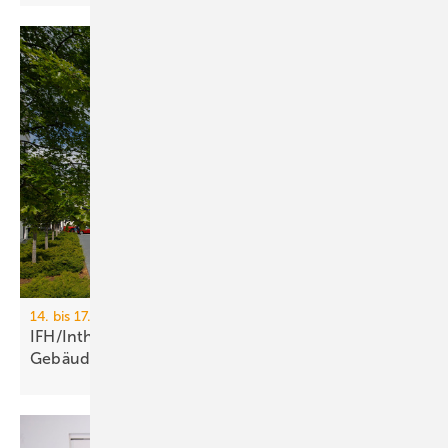
14. bis 17. April 2026, Messe Nürnberg
IFH/Intherm 2026: Sanitär-, Haus- und
Ge­bäu­de­tech­nik