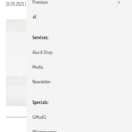
Premium
21.05.2021
|
Druckvorschau
+E
Services
Abo & Shop
Media
Newsletter
Specials
GV // sumak77 / iStock / Getty Images Plus
GModG
Wärmepumpe