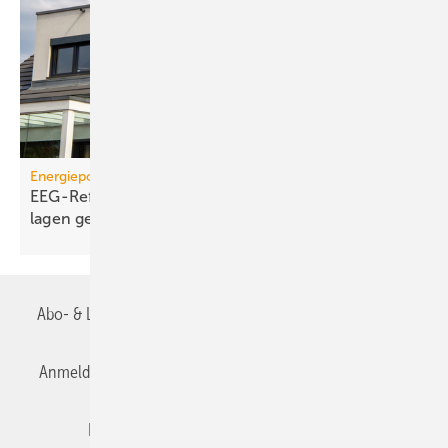
Energiepolitik
EEG-Reform: Wirt­schaft­lich­keit von PV-Dach­an­
lagen
gefährdet
Abo- & Leserservice
AGB
Alle Inhalte chronologisch
Anmelden
Anmeldung & Registrierung
Datenschutz
Editor's choice
E-Paper
Fachbeiträge