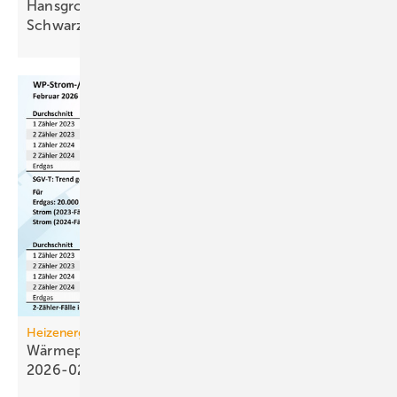
Hansgrohe: 125 Jahre Sa­ni­tär­tech­nik aus dem
Schwarz­wald
Heizenergiekosten
Wärmepumpen­strom-/Gas­preis-Baro­meter
2026-02