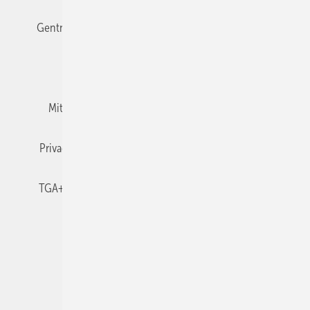
Gentner Verlag
Impressum
Karriere bei Gentner
Team
Mediaservice
Mitgliedschaften und Engagement
Newsletter
Privacy Manager
RSS-Feed
TGA+E abonnieren
TGA+E-WissensCheck
Veranstaltungen / Webinare
© 2026 TGA+E Fachplaner