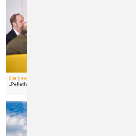
Energiepolitik
„Pelletheizungen sind gelebte
Frei­heits­energie“