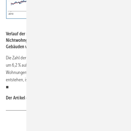
Statistisches Bundesamt
Verlauf der monatlich genehmigten Wohnungen in Wohn- und
Nichtwohngebäuden inklusive Baumaßnahmen an bestehenden
Gebäuden von 2010 bis März 2021.
Die Zahl der Baugenehmigungen für Mehrfamilienhäuser ist hingegen
um 6,2 % auf 15 785 gesunken. Die Zahl der Genehmigungen für
Wohnungen, die durch Baumaßnahmen an bestehenden Gebäuden
entstehen, ist im März 2021 um 13,8 % auf 4154 Wohnungen gestiegen.
■
Der Artikel gehört zur
TGA-Themenseite TGA-Marktdaten
Teilen
Link kopieren