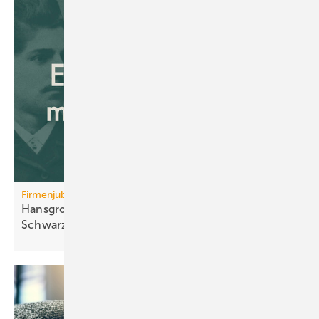
Firmenjubiläum
Hansgrohe: 125 Jahre Sa­ni­tär­tech­nik aus dem
Schwarz­wald