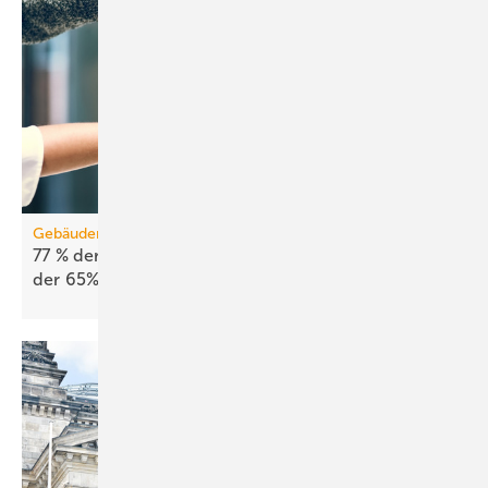
Gebäudemodernisierungsgesetz
77 % der Energieberatenden leh­nen Ab­schaf­fung
der 65%-Regel
ab