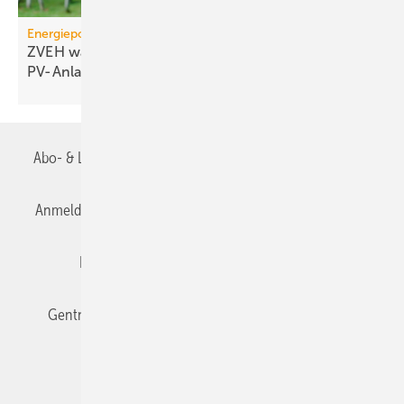
Energiepolitik
ZVEH warnt vor Markt­ein­bruch bei klei­nen
PV-Anlagen
Abo- & Leserservice
AGB
Alle Inhalte chronologisch
Anmelden
Anmeldung & Registrierung
Datenschutz
Editor's choice
E-Paper
Fachbeiträge
Gentner Verlag
Impressum
Karriere bei Gentner
Team
Mediaservice