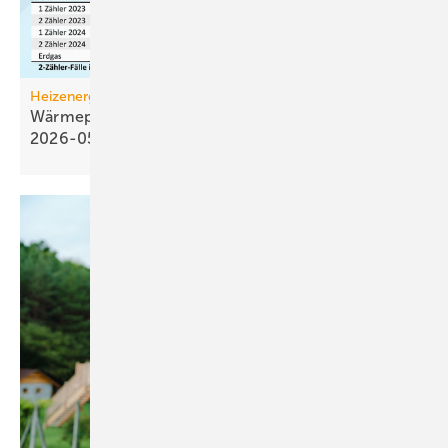
Heizenergiekosten
Wärmepumpen­strom-/Gas­preis-Baro­meter
2026-05