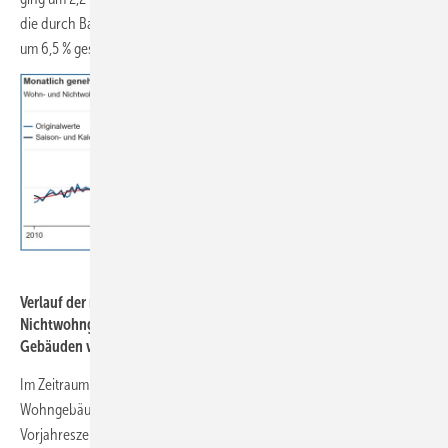
die durch Baumaßnahmen an bestehenden Gebäuden entstehen, ist
um 6,5 % gesunken.
Statistisches Bundesamt
Verlauf der monatlich genehmigten Wohnungen in Wohn- und
Nichtwohngebäuden inklusive Baumaßnahmen an bestehenden
Gebäuden von 2010 bis Mai 2021.
Im Zeitraum Januar bis Mai 2021 wurden in neu zu errichtenden
Wohngebäuden 10,7 % mehr Wohnungen genehmigt als im
Vorjahreszeitraum. Dieses Plus zieht sich über fast alle Gebäudearten