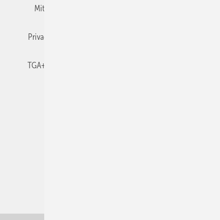
Mitgliedschaften und Engagement
Newsletter
Privacy Manager
RSS-Feed
TGA+E abonnieren
TGA+E-WissensCheck
Veranstaltungen / Webinare
© 2026 TGA+E Fachplaner