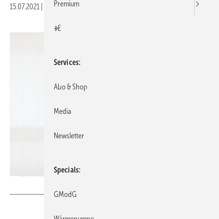
Premium
15.07.2021
|
Druckvorschau
+E
Services
Abo & Shop
Media
Newsletter
Specials
GV // sumak77 / iStock / Getty Images Plus
GModG
Wärmepumpe