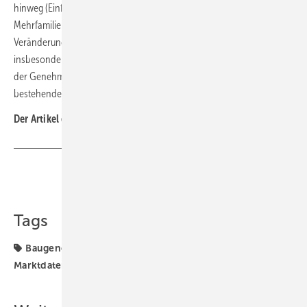
hinweg (Einfamilienhäuser: + 14,5 %, Zweifamilienhäuser: + 43,6 %,
Mehrfamilienhäuser: + 5,6 %, Wohnheime: − 6,1 %). Die positiven
Veränderungsraten für Ein- und Zweifamilienhäuser sind
insbesondere auf das starke März-Ergebnis zurückzuführen. Die Zahl
der Genehmigungen für Wohnungen, die durch Baumaßnahmen an
bestehenden Gebäuden entstehen, ist um 13,9 % gestiegen. ■
Der Artikel gehört zur
TGA-Themenseite TGA-Marktdaten
Teilen
Link kopieren
Tags
Baugenehmigung
Baugenehmigungen
TGA-
Marktdaten
Wohnung