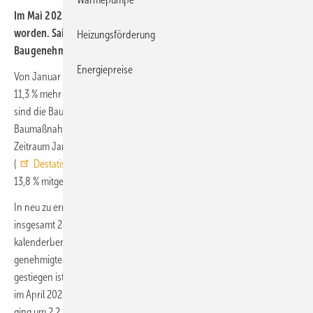
Im Mai 2021 ist der Bau von 32 384 Wohnungen genehmigt
worden. Saison- und kalenderbereinigt sind das 8,7 % mehr
Heizungsförderung
Baugenehmigungen als im April 2021.
Energiepreise
Von Januar bis Mai 2021 wurden im Vergleich zum Vorjahreszeitraum
11,3 % mehr Baugenehmigungen für Wohnungen erteilt. In den Zahlen
sind die Baugenehmigungen für neue Gebäude und für
Baumaßnahmen an bestehenden Gebäuden enthalten. Für den
Zeitraum Januar bis April 2021 hatte das Statistische Bundesamt
(
Destatis
) gegenüber dem Vorjahreszeitraum eine Zunahme um
13,8 % mitgeteilt.
In neu zu errichtenden Wohngebäuden wurden im Mai 2021
insgesamt 28 199 Wohnungen genehmigt. Das waren saison- und
kalenderbereinigt 10,2 % mehr als im Vormonat. Während die Zahl
genehmigter Wohnungen in Mehrfamilienhäusern um 11,4 %
gestiegen ist, waren es bei den Einfamilienhäusern nur 0,4 % mehr als
im April 2021. Die Zahl der Baugenehmigungen für Zweifamilienhäuser
ging um 2,2 % zurück. Die Zahl der Genehmigungen für Wohnungen,