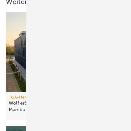
Weitere Inhalte
TGA-Hersteller
Wolf eröff­net modernes Bil­dungs­zent­rum in
Main­burg