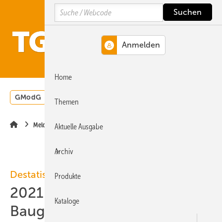
Springe
Springe
Springe
Search
auf
auf
auf
Hauptinhalt
Hauptmenü
SiteSearch
MENÜ
Home
GModG
Wärmepumpe
Heizungsförderung
Energ
Themen
Meldungen
Aktuelle Ausgabe
Archiv
Destatis
Produkte
2021-05: 8,7 % mehr
Kataloge
Baugenehmigungen