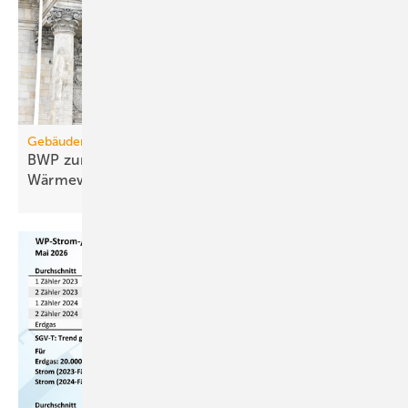
Gebäudemodernisierungsgesetz
BWP zum GModG-Ent­wurf: Rück­schritt für die
Wär­me­wen­de