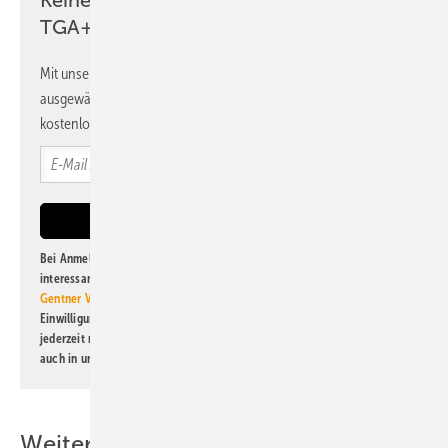
Keine Zeit? Kein Problem mit dem
TGA+E Newsletter!
Mit unserem Newsletter erhalten Sie regelmäßig von uns
ausgewählte Informationen und Neuigkeiten, gebündelt und
kostenlos direkt ins Postfach.
Bei Anmeldung zu diesem Newsletter bin ich damit einverstanden, über
interessante Verlags- und Online-Angebote
der Marken der Alfons W.
Gentner Verlag GmbH & Co. KG
informiert zu werden. Diese
Einwilligung kann ich jederzeit widerrufen und eine Abmeldung ist
jederzeit möglich. Informationen zum Umgang mit Daten finden Sie
auch in unserer
Datenschutzerklärung
.
Weitere Inhalte