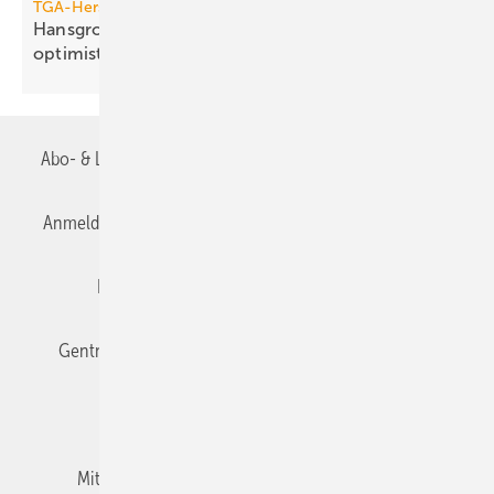
TGA-Hersteller
Hansgrohe: trotz leichtem Um­satz­rück­gang
opti­mis­tisch
Abo- & Leserservice
AGB
Alle Inhalte chronologisch
Anmelden
Anmeldung & Registrierung
Datenschutz
Editor's choice
E-Paper
Fachbeiträge
Gentner Verlag
Impressum
Karriere bei Gentner
Team
Mediaservice
Mitgliedschaften und Engagement
Newsletter