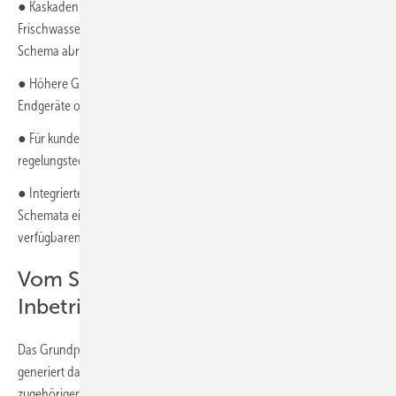
● Kaskaden, Kombinationen (z. B. Scheitholzkessel und Pelletheizung),
Frischwasserstationen sowie diverse Pufferverschaltungen sind als
Schema abrufbar.
● Höhere Geschwindigkeit und intuitive Bedienung, die für mobile
Endgeräte optimiert wurde.
● Für kundenspezifische Bauvorhaben kann die passende
regelungstechnische Modulbelegung gezielt ausgewählt werden.
● Integrierte Filter grenzen die Suchergebnisse auf die passenden
Schemata ein. Bei Direkteingabe der Schemen-Nummer werden alle
verfügbaren Hydraulik-Verschaltungen angezeigt.
Vom Schema direkt zur
Inbetriebnahme
Das Grundprinzip des HDG Hydraulikfinders: Mit wenigen Klicks
generiert das Tool das passende Hydraulikschema und den
zugehörigen Klemmenplan. Dieser Prozess unterstützt die Planung im