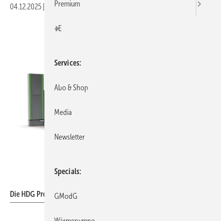
Premium
04.12.2025
|
Druckvorschau
+E
Services
Abo & Shop
Media
Newsletter
Specials
HDG Bavaria
Die HDG Produktfamilie.
GModG
Wärmepumpe