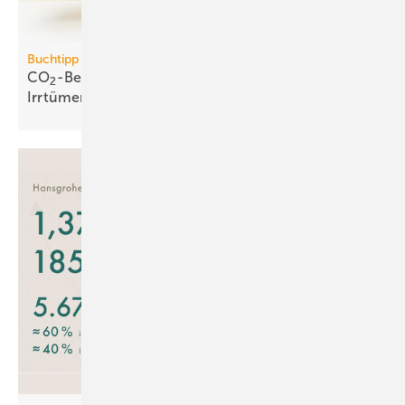
Buchtipp
CO
-Bepreisung: neues Buch wider­legt 5 zent­rale
2
Irr­tümer