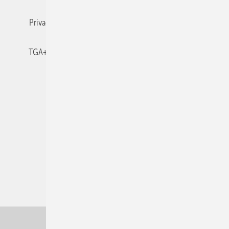
Privacy Manager
RSS-Feed
TGA+E abonnieren
TGA+E-WissensCheck
Veranstaltungen / Webinare
© 2026 TGA+E Fachplaner
Nach oben