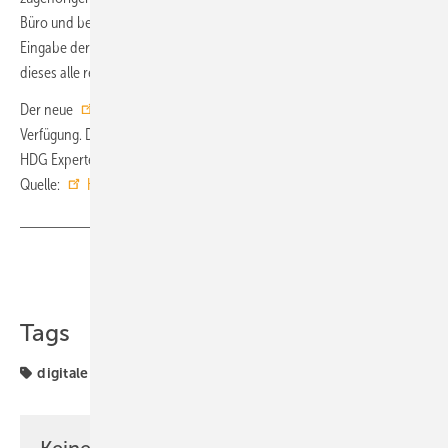
Büro und beschleunigt die Inbetriebnahme vor Ort. Durch die
Eingabe der jeweiligen Schema-Nummer am HDG Heizsystem stellt
dieses alle regelungstechnischen Komponenten selbstständig ein.
Der neue
HDG Hydraulikfinder
steht Fachpartnern kostenfrei zur
Verfügung. Der Zugriff erfolgt direkt über die HDG Website oder das
HDG ExpertenNet. ■
Quelle:
HDG Bavaria
/ ml
Teilen
Link kopieren
Tags
digitale Tools