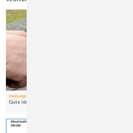
Heizungswende
Gute Ideen für den
Wärmepumpenhochlauf