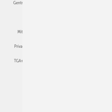
Gentner Verlag
Impressum
Karriere bei Gentner
Team
Mediaservice
Mitgliedschaften und Engagement
Newsletter
Privacy Manager
RSS-Feed
TGA+E abonnieren
TGA+E-WissensCheck
Veranstaltungen / Webinare
© 2026 TGA+E Fachplaner