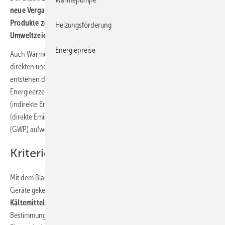
neue Vergabekriterien für Wärmepumpen. Hersteller können ihre
Produkte zertifizieren, die alle Anforderungen des
Heizungsförderung
Umweltzeichens einhalten.
Energiepreise
Auch Wärmepumpen tragen zum Treibhauseffekt bei, wenn die
direkten und indirekten Emissionen nicht minimiert werden. Diese
entstehen durch den Verbrauch elektrischer Energie und die mit der
Energieerzeugung verbundenen Emissionen an Treibhausgasen
(indirekte Emissionen) sowie durch die Freisetzung von Kältemitteln
(direkte Emissionen), die häufig ein sehr hohes Treibhauspotenzial
(GWP) aufweisen.
Kriterien zur Zertifizierung
Mit dem Blauen Engel für Wärmepumpen (DE-UZ 230) können daher
Geräte gekennzeichnet werden, die mit
natürlichen (halogenfreien)
Kältemitteln
arbeiten und sich – über die gesetzlichen
Bestimmungen hinaus – durch weitere umweltfreundliche