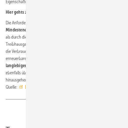
Eigenschaften auszeichnen.
Hier gehts zu
Vergabekriterien und Beantragung
Die Anforderungen umfassen strengere
Mindestenergieeffizienzwerte für den Betrieb
der Wärmepumpen
als durch die Ökodesign-Verordnung vorgeschrieben, so dass die
Treibhausgasemissionen weiter reduziert werden – umso mehr, wenn
die Verbraucher*innen zusätzlich den Betriebsstrom aus
erneuerbaren Quellen beziehen. Zudem werden die
Bildung
langlebiger Abbauprodukte von Kältemitteln
vermieden und,
ebenfalls über die Grenzwerte der Ökodesign-Verordnung
hinausgehend, die
Geräuschemissionen
beschränkt. ■
Quelle:
Blauer Engel
/ fl
Teilen
Link kopieren