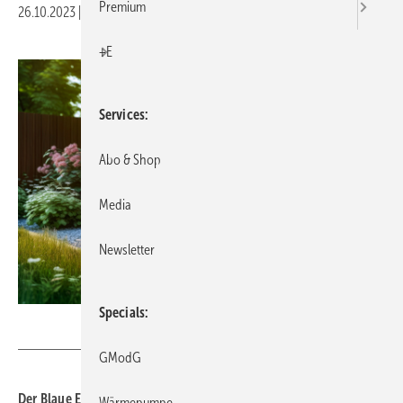
Premium
26.10.2023
|
Druckvorschau
+E
Services
Abo & Shop
Media
Newsletter
Specials
EKH-Pictures - stock.adobe.com
GModG
Der Blaue Engel, das Umweltzeichen der Bundesregierung, hat
Wärmepumpe