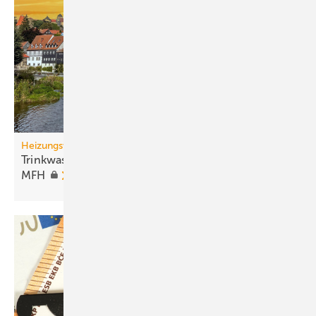
Heizungswende
Trinkwassererwärmung mit Wärme­pumpen in
MFH