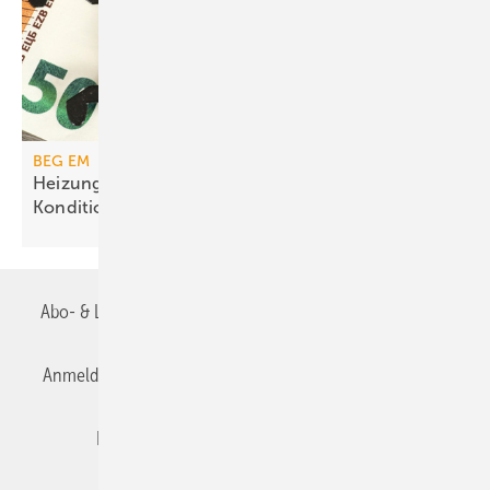
BEG EM
Heizungs­förderung mit de­gres­siven
Kondi­tionen
Abo- & Leserservice
AGB
Alle Inhalte chronologisch
Anmelden
Anmeldung & Registrierung
Datenschutz
Editor's choice
E-Paper
Fachbeiträge