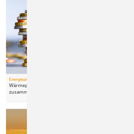
Energiepreise
Wärmepumpen-Strompreis: wie er sich
zusammensetzt