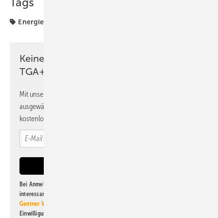
Tags
Energiewende
Wärmepumpe
Wärmepumpen
Keine Zeit? Kein Problem mit dem
TGA+E Newsletter!
Mit unserem Newsletter erhalten Sie regelmäßig von uns
ausgewählte Informationen und Neuigkeiten, gebündelt und
kostenlos direkt ins Postfach.
Bei Anmeldung zu diesem Newsletter bin ich damit einverstanden, über
interessante Verlags- und Online-Angebote
der Marken der Alfons W.
Gentner Verlag GmbH & Co. KG
informiert zu werden. Diese
Einwilligung kann ich jederzeit widerrufen und eine Abmeldung ist