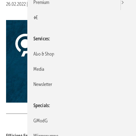
Premium
26.02.2022
|
Druckvorschau
+E
Services
Abo & Shop
Media
Newsletter
Specials
Efficient Energy
GModG
Wärmepumpe
Efficient Energy setzt ein Zeichen in Sachen Nachhaltigkeit und