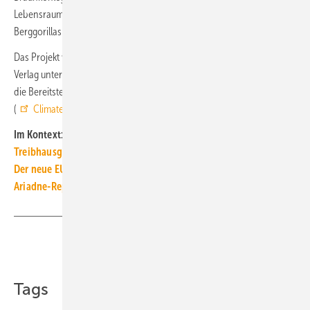
Lebensraum für ein Drittel der noch in freier Wildbahn lebenden
Berggorillas dar, die dadurch geschützt werden.
Das Projekt wird ebenfalls über ClimatePartner auch vom Gentner
Verlag unterstützt, um restliche Treibhausgasemissionen u. a. durch
die Bereitstellung der Webseite
www.tga-fachplaner.de
auszugleichen
(
ClimateID Tracking
). ■
Im Kontext:
Treibhausgas-Budget muss die Agenda sein
Der neue EU-Standard: zero emission building
Ariadne-Report: Klimaneutralität 2045 ausbuchstabiert
Teilen
Link kopieren
Tags