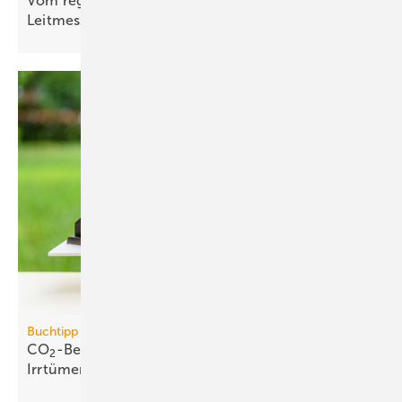
Vom regionalen Bran­chen­treff zur süd­deut­schen
Leit­messe
Buchtipp
CO
-Bepreisung: neues Buch wider­legt 5 zent­rale
2
Irr­tümer