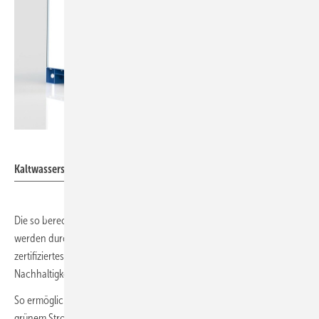
Efficient Energy
Kaltwassersatz eChilller120 mit 120 kW Kälteleistung.
Die so berechneten CO
-äquivalenten Emissionen der eChiller
2
werden durch ein anerkanntes und nach internationalen Maßstäben
zertifiziertes Klimaschutzprojekt, das zusätzlich zu weiteren
Nachhaltigkeitszielen der Vereinten Nationen beiträgt, kompensiert.
So ermöglicht es Efficient Energy seinen Kunden – beim Einsatz von
grünem Strom – mit einer durchweg klimaneutralen Kühlung ihren