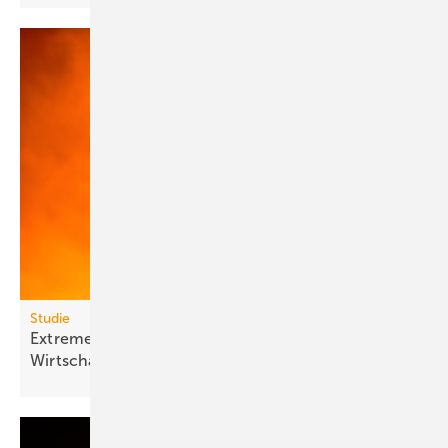
Studie
Extreme Hitze kostet Milliarden und lähmt
Wirt­schafts­wachs­tum