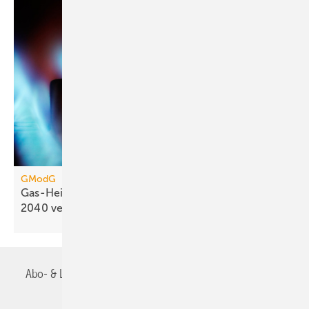
GModG
Gas-Heizung: Energiekosten könn­ten sich bis
2040
verdoppeln
Abo- & Leserservice
AGB
Alle Inhalte chronologisch