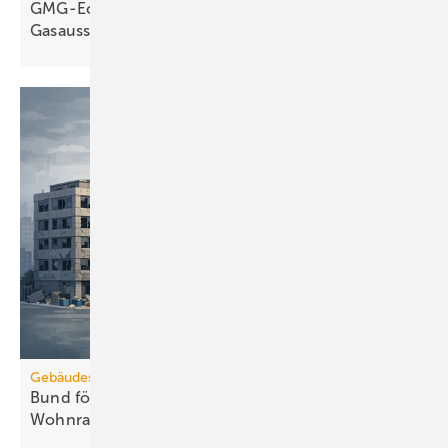
GMG-Eckpunkte und Aufklärung besiegeln den
Gasausstieg
Gebäudesanierung
Bund fördert Umbau von Gewerbe zu
Wohnraum