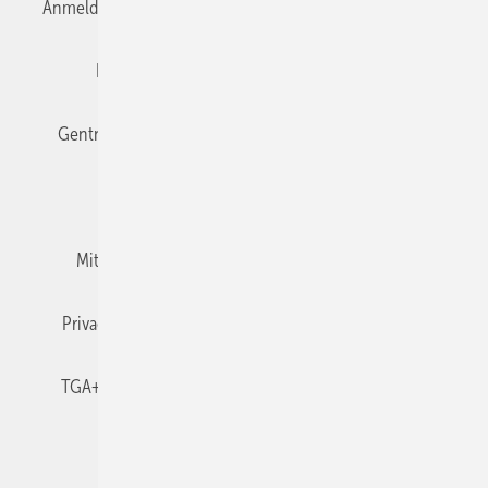
Anmelden
Anmeldung & Registrierung
Datenschutz
Editor's choice
E-Paper
Fachbeiträge
Gentner Verlag
Impressum
Karriere bei Gentner
Team
Mediaservice
Mitgliedschaften und Engagement
Newsletter
Privacy Manager
RSS-Feed
TGA+E abonnieren
TGA+E-WissensCheck
Veranstaltungen / Webinare
© 2026 TGA+E Fachplaner