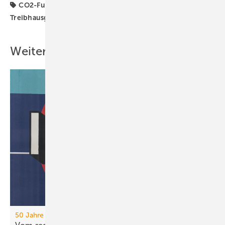
CO2-Fußabdruck
Kaltwassersatz
Kältetechnik
Treibhausgasemissionen
natürliche Kältemittel
Weitere Inhalte
50 Jahre IFH/Intherm