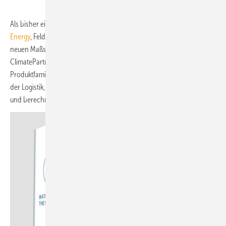
Als bisher einziger Anbieter von Kältemaschinen ist nun
Efficient
Energy
, Feldkirchen, diese Extrameile gegangen und setzt damit einen
neuen Maßstab. In Zusammenarbeit mit dem Klimaschutzexperten
ClimatePartner wurde der CO
-Fußabdruck der gesamten eChiller-
2
Produktfamilie, basierend auf den Daten der verwendeten Rohstoffe,
der Logistik, der Verpackung und der späteren Entsorgung, erfasst
und berechnet.