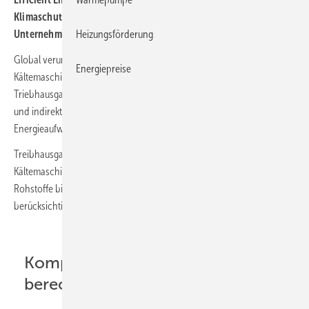
Klimaschutz in der Kälteindustrie: Ab 2022 produziert das
Heizungsförderung
Unternehmen seine eChiller-Produktserie klimaneutral.
Global verursacht die Kälteindustrie mit dem Betrieb von
Energiepreise
Kältemaschinen und Klimageräten etwa 8 % der weltweiten
Triebhausgasemissionen. Dabei handelt es sich nur um die direkten
und indirekten Emissionen, die durch Kältemittel und den
Energieaufwand für den Betrieb entstehen.
Treibhausgasemissionen aus dem gesamten Lebenszyklus der
Kältemaschinen, die auch die Ökobilanz von der Gewinnung der
Rohstoffe bis zur Entsorgung einbeziehen, sind hierbei noch nicht
berücksichtigt.
Kompletten CO
-Fußabdruck
2
berechnet