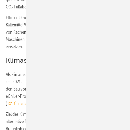
CO
-Fußabdruck in diesem Bereich auf null zu reduzieren.
2
Efficient Energy setzt in seiner eChiller-Produktreihe das natürliche
Kältemittel Wasser (R718) ein. Die
eChiller
lassen sich zur Kühlung
von Rechenzentren, Serverräumen, industriellen Prozessen,
Maschinen und Schaltschränken sowie zur Gebäudeklimatisierung
einsetzen.
Klimaschutzprojekt im Kongo
Als klimaneutrales Unternehmen unterstützt Efficient Energy bereits
seit 2021 ein Klimaschutzprojekt im Virunga Nationalpark im Kongo für
den Bau von kleinen Wasserkraftwerken. Mit der Kompensation der
eChiller-Produkte wird die Unterstützung des Projekts erweitert
(
ClimateID Tracking
).
Ziel des Klimaschutzprojekts ist es, mit den Wasserkraftwerken als
alternative Energiequelle, die Rodung von Bäumen zur
Braunkohlegewinnung zu vermeiden. Diese Bäume stellen den