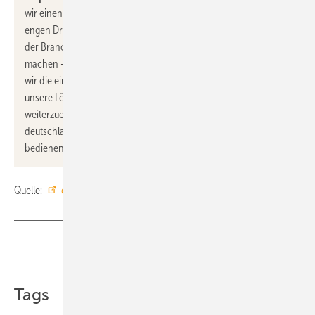
wir einen starken Partner, der mit seiner Kompetenz und seinem
engen Draht zu Fachhandwerkern die ideale Plattform bietet, um
der Branche die Vorteile von Homematic IP verfügbar zu
machen - individuell, persönlich und engagiert. Zudem möchten
wir die einmalige Expertise von Richter+Frenzel nutzen, um
unsere Lösungen für den SHK-Bereich zielgerichtet
weiterzuentwickeln. Wir freuen uns, das Fachhandwerk nun
deutschlandweit, flächendeckend mit unseren Produkten
bedienen zu können.“
Quelle:
eQ-3
/
R+F
/ fl
Teilen
Link kopieren
Tags