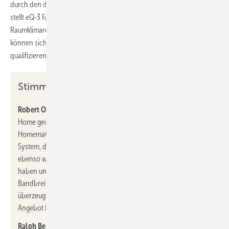
durch den direkten Zugang zu Smart-Home-Lösungen. Ergänzend
stellt eQ-3 Fachkräften
Online-Fortbildungen
zur smarten
Raumklimaregelung mit Homematic IP zur Verfügung. SHK-Betriebe
können sich durch eine Autorisierungsschulung als Fachpartner
qualifizieren und ihr Leistungsangebot erweitern.
Stimmen zur Partnerschaft:
Robert Oberberger, Geschäftsführer R+F:
„Das Thema Smart
Home gewinnt im SHK-Handwerk rasant an Bedeutung. Mit
Homematic IP erweitern wir unser Sortiment um ein führendes
System, das unseren Kunden praxistaugliche Einstiegsoptionen
ebenso wie umfassende Gesamtlösungen bietet. Besonders
haben uns die Einfachheit der Installation und die große
Bandbreite an interessanten Produkten für den SHK-Sektor
überzeugt. Damit können wir Installateuren ein attraktives
Angebot für die Zukunft machen.“
Ralph Bertelt, Vorstand eQ-3:
„Mit Richter+Frenzel gewinnen