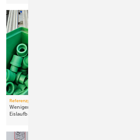
Referenzprojekt aquatherm
Weniger Energie und bes­se­res Eis für Haar­lems
Eis­lauf­bahn