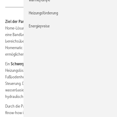
Heizungsförderung
Ziel der Partnerschaft
ist es, die steigende Nachfrage nach Smart-
Energiepreise
Home-Lösungen im SHK-Handwerk zu bedienen. Homematic IP bietet
eine Bandbreite von einfachen Push-to-Pair-Produkten bis zur
bereichsübergreifenden Gebäudeautomation. Das sichere
Homematic IP Funkprotokoll und die Einrichtung per App
ermöglichen eine einfache Installation.
Ein
Schwerpunkt der Zusammenarbeit
liegt auf modernen
Heizungslösungen, wie dem neuen Homematic IP
Fußbodenheizungscontroller mit 8 Kanälen und motorischer
Steuerung. Dieser ermöglicht eine energiesparende Regelung
wasserbasierter Flächenheizungen inklusive automatischem
hydraulischen Abgleich.
Durch die Partnerschaft mit eQ-3 erweitert Richter+Frenzel sein
Know-how im Vertrieb und bietet dem SHK-Handwerk einen Mehrwert