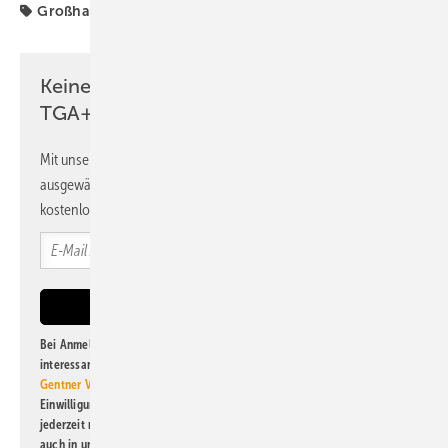
Großhandel
Kooperation
eq-3
Keine Zeit? Kein Problem mit dem
TGA+E Newsletter!
Mit unserem Newsletter erhalten Sie regelmäßig von uns
ausgewählte Informationen und Neuigkeiten, gebündelt und
kostenlos direkt ins Postfach.
Bei Anmeldung zu diesem Newsletter bin ich damit einverstanden, über
interessante Verlags- und Online-Angebote
der Marken der Alfons W.
Gentner Verlag GmbH & Co. KG
informiert zu werden. Diese
Einwilligung kann ich jederzeit widerrufen und eine Abmeldung ist
jederzeit möglich. Informationen zum Umgang mit Daten finden Sie
auch in unserer
Datenschutzerklärung
.