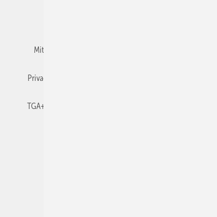
Team
Mediaservice
Mitgliedschaften und Engagement
Newsletter
Privacy Manager
RSS-Feed
TGA+E abonnieren
TGA+E-WissensCheck
Veranstaltungen / Webinare
© 2026 TGA+E Fachplaner