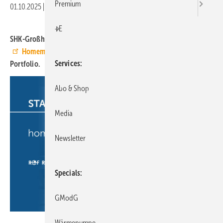
Premium
01.10.2025
|
Druckvorschau
+E
SHK-Großhändler Richter+Frenzel führt das Smart-Home-System
Homematic IP
von eQ-3 ab dem 1.
Oktober
2025 in seinem
Services
Portfolio.
Abo & Shop
Media
Newsletter
Specials
GModG
eQ-3
Wärmepumpe