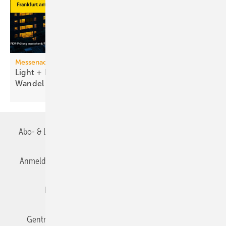
Messenachlese
Light + Building 2026 macht tech­no­lo­gi­schen
Wan­del
sicht­bar
Abo- & Leserservice
AGB
Alle Inhalte chronologisch
Anmelden
Anmeldung & Registrierung
Datenschutz
Editor's choice
E-Paper
Fachbeiträge
Gentner Verlag
Impressum
Karriere bei Gentner