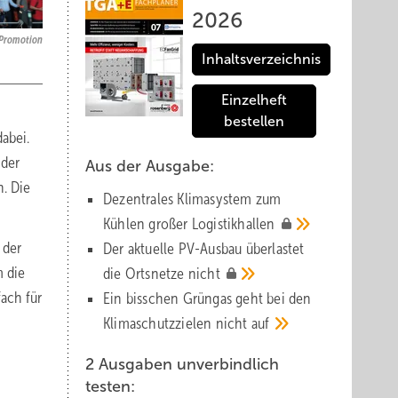
2026
 Promotion
Inhaltsverzeichnis
Einzelheft
bestellen
abei.
 der
Aus der Ausgabe:
. Die
Dezentrales Klimasystem zum
Kühlen großer
Logistik­hallen
 der
Der aktuelle PV-Ausbau über­lastet
m die
die Orts­netze
nicht
fach für
Ein bisschen Grüngas geht bei den
Klima­schutz­zielen nicht
auf
2 Ausgaben unverbindlich
testen: