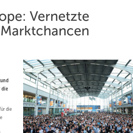
ope: Vernetzte
 Marktchancen
Rund
 die
ür die
ne