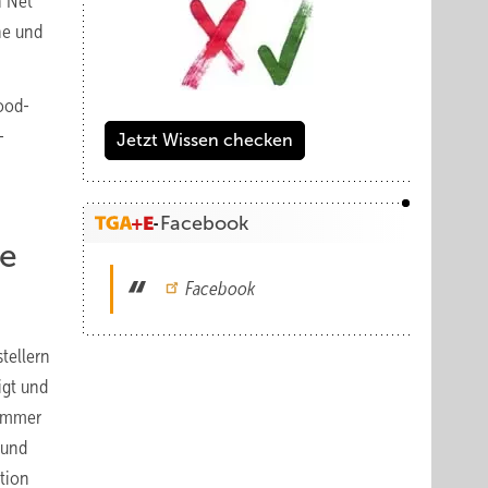
n Net
he und
ood-
-
Jetzt Wissen checken
Facebook
le
Facebook
tellern
igt und
 immer
 und
tion