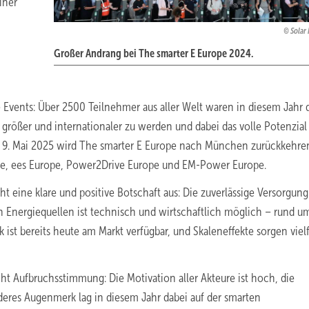
iner
Solar
Großer Andrang bei The smarter E Europe 2024.
Events: Über 2500 Teilnehmer aus aller Welt waren in diesem Jahr d
größer und internationaler zu werden und dabei das volle Potenzial
m 9. Mai 2025 wird The smarter E Europe nach München zurückkehren
rope, ees Europe, Power2Drive Europe und EM-Power Europe.
eine klare und positive Botschaft aus: Die zuverlässige Versorgung
 Energiequellen ist technisch und wirtschaftlich möglich – rund u
k ist bereits heute am Markt verfügbar, und Skaleneffekte sorgen viel
t Aufbruchsstimmung: Die Motivation aller Akteure ist hoch, die
res Augenmerk lag in diesem Jahr dabei auf der smarten