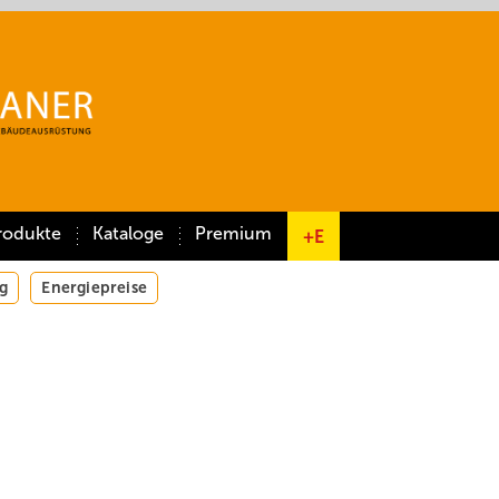
rodukte
Kataloge
Premium
+E
g
Energiepreise