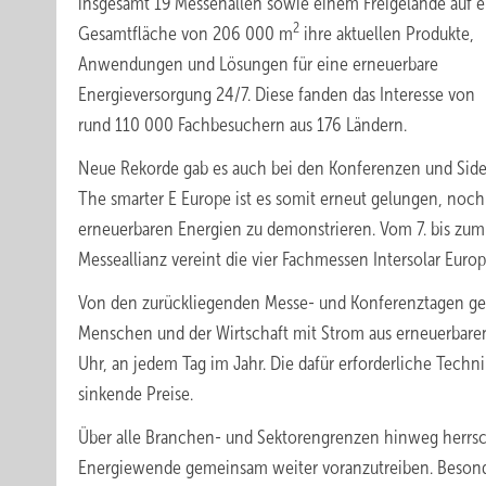
insgesamt 19 Messehallen sowie einem Freigelände auf e
2
Gesamtfläche von 206 000 m
ihre aktuellen Produkte,
Anwendungen und Lösungen für eine erneuerbare
Energieversorgung 24/7. Diese fanden das Interesse von
rund 110 000 Fachbesuchern aus 176 Ländern.
Neue Rekorde gab es auch bei den Konferenzen und Side 
The smarter E Europe ist es somit erneut gelungen, noch 
erneuerbaren Energien zu demonstrieren. Vom 7. bis zu
Messeallianz vereint die vier Fachmessen Intersolar Eu
Von den zurückliegenden Messe- und Konferenztagen geht 
Menschen und der Wirtschaft mit Strom aus erneuerbaren
Uhr, an jedem Tag im Jahr. Die dafür erforderliche Techni
sinkende Preise.
Über alle Branchen- und Sektorengrenzen hinweg herrsch
Energiewende gemeinsam weiter voranzutreiben. Besonde