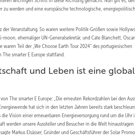
iteren wichtigen Schritt in diese Richtung gemacht. Nun gilt es, de
ter zu werden und eine europäische technologische, energiepolitisc
z der Veranstaltung. So waren weitere Politik-Größen sowie Hollyw
 Ki-moon, ehemaliger UN-Generalsekretär, und Cate Blanchett, Oscar
 Sie waren Teil der „We Choose Earth Tour 2024“ des portugiesischen
 The smarter E Europe stattfand.
schaft und Leben ist eine globa
 von The smarter E Europe: „Die erneuten Rekordzahlen bei den Auss
Energiewende hat sich in den letzten Jahren bereits stark beschleun
s die Vision einer erneuerbaren Energieversorgung rund um die Uhr
aft werden unsere Aussteller und Besucher in die Welt hinaustragen
 sagte Markus Elsässer, Gründer und Geschäftsführer der Solar Promo