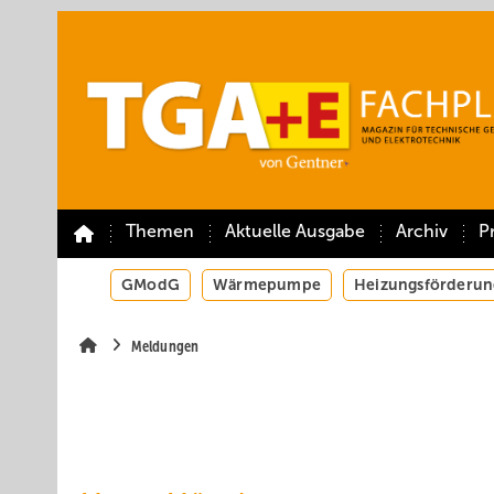
Springe
Springe
Springe
auf
auf
auf
Hauptinhalt
Hauptmenü
SiteSearch
Themen
Aktuelle Ausgabe
Archiv
P
GModG
Wärmepumpe
Heizungsförderun
Meldungen