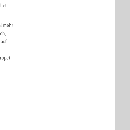
tet.
al mehr
sch,
 auf
rope)