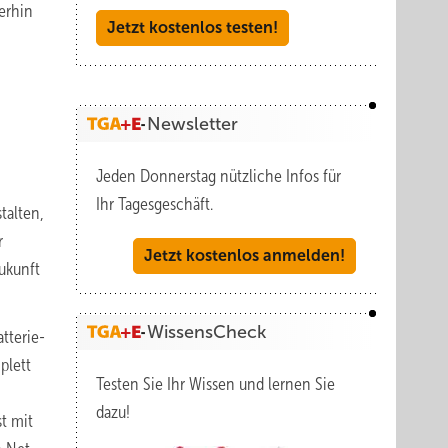
erhin
Jetzt kostenlos testen!
Newsletter
Jeden Donnerstag nützliche Infos für
Ihr Tagesgeschäft.
talten,
r
Jetzt kostenlos anmelden!
ukunft
WissensCheck
tterie-
plett
Testen Sie Ihr Wissen und lernen Sie
,
dazu!
t mit