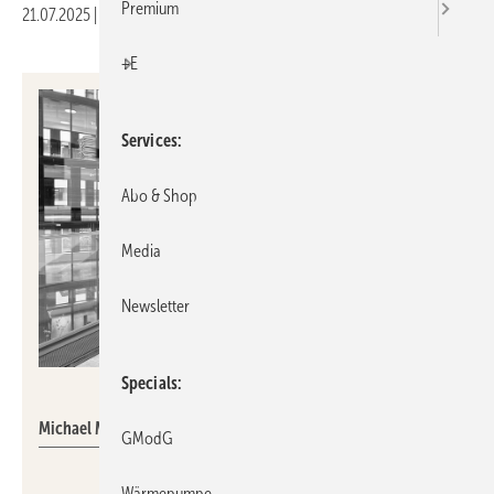
Premium
21.07.2025
|
Druckvorschau
+E
Services
Abo & Shop
Media
Newsletter
Specials
VDMA
Michael Muerköster (links) und Michael Rimm
GModG
Wärmepumpe