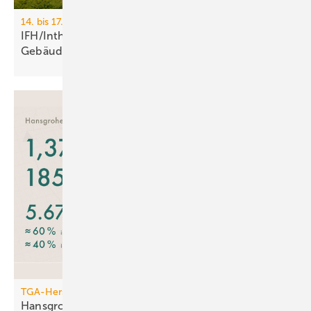
14. bis 17. April 2026, Messe Nürnberg
IFH/Intherm 2026: Sanitär-, Haus- und
Ge­bäu­de­tech­nik
TGA-Hersteller
Hansgrohe: trotz leichtem Um­satz­rück­gang