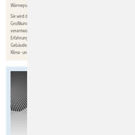
Wärmepumpen im Bereich Bauträger eingestellt.
Sie wird die Betreuung und strategische Entwicklung von
Großkunden im Segment Wohnungsbau und Objektgeschäft
verantworten. Sauter verfügt über mehr als 2 Jahrzehnte
Erfahrung im Vertrieb und Projektmanagement technischer
Gebäudeausrüstung, insbesondere in den Bereichen Kälte-,
Klima- und Wärmepumpentechnologien.