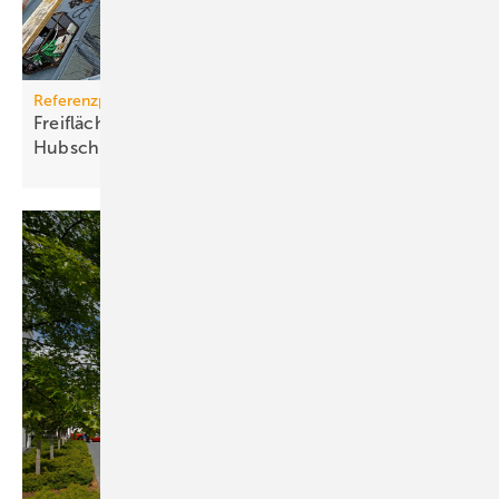
Referenzprojekt
Freiflächenheizung für ganz­jäh­rige
Hub­schrau­ber­lan­dun­gen