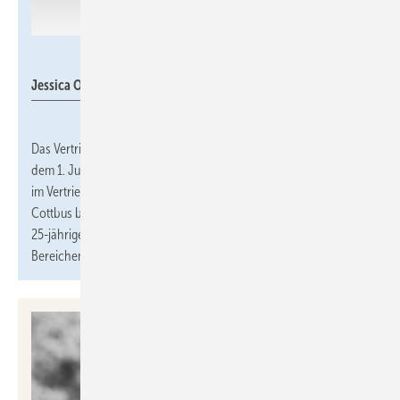
Enerent
Jessica Oswald
Das Vertriebsteam von
Enerent
in der Region Ost wird seit
dem 1. Juni 2025 von
Jessica Oswald
unterstützt. Sie ist sowohl
im Vertriebsinnen- als auch im Außendienst für das Gebiet von
Cottbus bis Annaburg und von Leipzig bis Jena zuständig. Die
25-jährige Industriekauffrau bringt Erfahrungen aus den
Bereichen Einkauf, Projektleitung und Vertrieb mit.