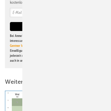
kostenlos direkt ins Postfach.
Bei Anmeldung zu diesem Newsletter bin ich damit einverstanden, über
interessante Verlags- und Online-Angebote
der Marken der Alfons W.
Gentner Verlag GmbH & Co. KG
informiert zu werden. Diese
Einwilligung kann ich jederzeit widerrufen und eine Abmeldung ist
jederzeit möglich. Informationen zum Umgang mit Daten finden Sie
auch in unserer
Datenschutzerklärung
.
Weitere Inhalte