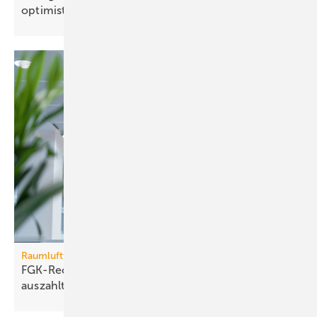
opti­mis­tisch
Raumlufttechnik
FGK-Rechner: wann sich Lüf­tungs­tech­nik im Bü­ro
aus­zahlt