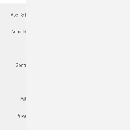
Abo- & Leserservice
AGB
Alle Inhalte chronologisch
Anmelden
Anmeldung & Registrierung
Datenschutz
Editor's choice
E-Paper
Fachbeiträge
Gentner Verlag
Impressum
Karriere bei Gentner
Team
Mediaservice
Mitgliedschaften und Engagement
Newsletter
Privacy Manager
RSS-Feed
TGA+E abonnieren