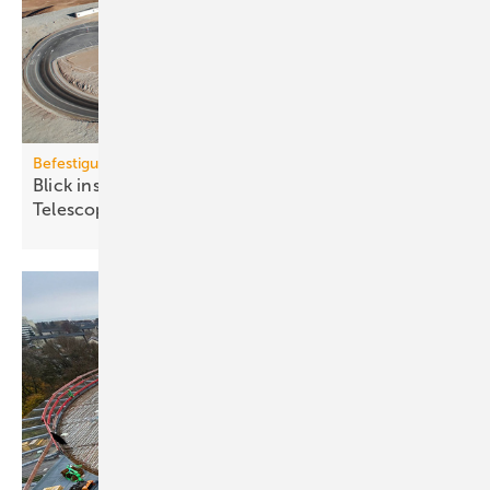
Befestigungstechnik
Blick ins All: fischer-Sys­te­me im Ex­treme­ly Large
Te­le­scope