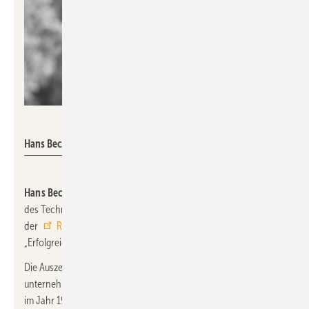
Beckhoff Automation
Hans Beckhoff
Hans Beckhoff,
Gründer, Geschäftsführer und Gesellschafter
des Technologieunternehmens Beckhoff Automation, wurde mit
der
Rudolf-Diesel-Medaille
2025 in der Kategorie
„Erfolgreichste Innovationsleistung“ geehrt.
Die Auszeichnung würdigt seinen Erfindergeist und
unternehmerischen Mut. Seit der Gründung des Unternehmens
im Jahr 1980 hat Beckhoff mit der PC-basierten