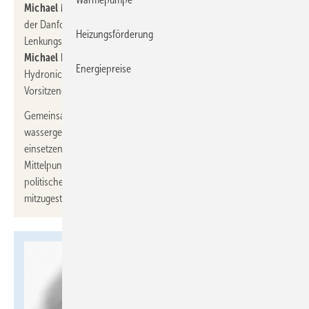
Michael Muerköster,
Manager Product Management CER bei
der Danfoss GmbH, ist neuer Vorsitzender des
VDMA
Heizungsförderung
Lenkungsausschusses Heizungsarmaturen. Ihm zur Seite steht
Michael Rimm,
Vertriebsdirektor Deutschland bei der IMI
Energiepreise
Hydronic Engineering Deutschland GmbH, als stellvertretender
Vorsitzender.
Gemeinsam wollen sie sich für die stärkere Verankerung
wassergeführter Systeme in der nachhaltigen Gebäudetechnik
einsetzen. Ziel ist es, die Vorteile dieser Systeme in den
Mittelpunkt der öffentlichen Wahrnehmung zu rücken und die
politischen sowie wirtschaftlichen Rahmenbedingungen aktiv
mitzugestalten.