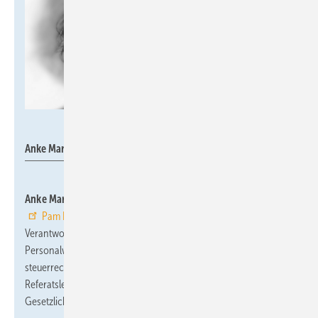
Pam Building Deutschland
Anke Marxen
Anke Marxen
hat die Position der kaufmännischen Leiterin bei
Pam Building Deutschland
übernommen. Ihr
Verantwortungsbereich umfasst ein breites Spektrum, von
Personalwesen und Finanzen bis hin zu Controlling und
steuerrechtlichen Angelegenheiten. Zuvor war sie als
Referatsleitung Rechnungswesen bei der Deutschen
Gesetzlichen Unfallversicherung (DGUV) e.V. tätig.