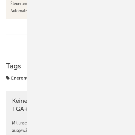
Steuerungstechnik und weiteren Innovationen die
Automatisierungsbranche maßgeblich geprägt.
Teilen
Link kopieren
Tags
Enerent
Pam Building
Panasonic
VDMA
Keine Zeit? Kein Problem mit dem
TGA+E Newsletter!
Mit unserem Newsletter erhalten Sie regelmäßig von uns
ausgewählte Informationen und Neuigkeiten, gebündelt und