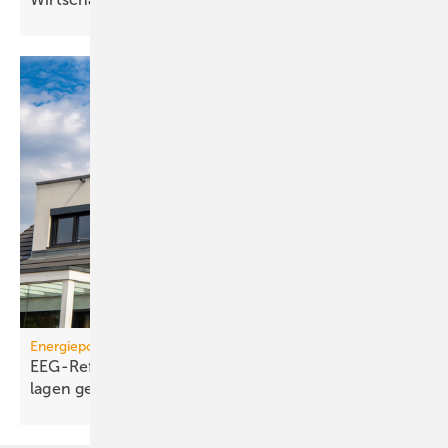
Energiepolitik
EEG-Reform: Wirt­schaft­lich­keit von PV-Dach­an­
lagen
gefährdet