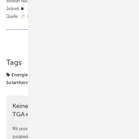
direkter Nachbarschaft sind“, erklärt Stadtwerke-Projektleiter Erik
Jelinek. ■
Quelle:
Ritter Energie
/ jb
Teilen
Link kopieren
Tags
Energiewende
Fernwärme
Ritter XL Solar
Solarthermie
Solarwärme
Keine Zeit? Kein Problem mit dem
TGA+E Newsletter!
Mit unserem Newsletter erhalten Sie regelmäßig von uns
ausgewählte Informationen und Neuigkeiten, gebündelt und