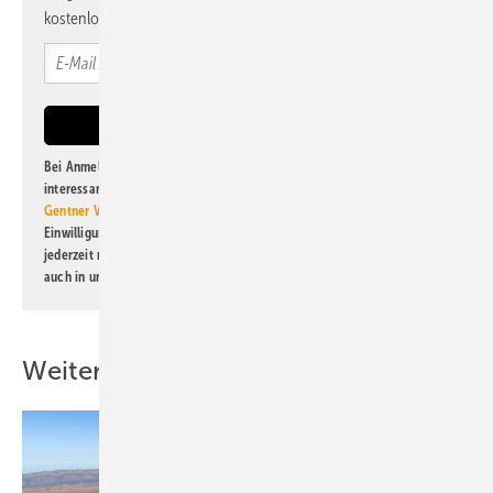
kostenlos direkt ins Postfach.
Bei Anmeldung zu diesem Newsletter bin ich damit einverstanden, über
interessante Verlags- und Online-Angebote
der Marken der Alfons W.
Gentner Verlag GmbH & Co. KG
informiert zu werden. Diese
Einwilligung kann ich jederzeit widerrufen und eine Abmeldung ist
jederzeit möglich. Informationen zum Umgang mit Daten finden Sie
auch in unserer
Datenschutzerklärung
.
Weitere Inhalte