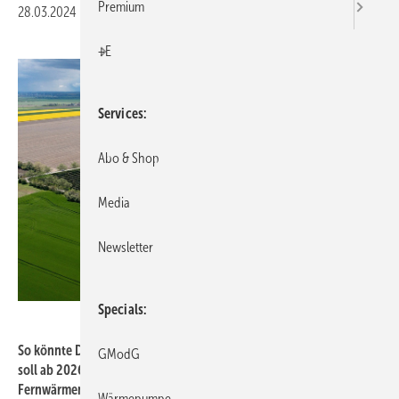
Premium
28.03.2024
|
Druckvorschau
+E
Services
Abo & Shop
Media
Newsletter
Specials
Leipziger Stadtwerke
So könnte Deutschlands größte Solarthermieanlage aussehen. Sie
GModG
soll ab 2026 umweltfreundliche Wärme in das Leipziger
Fernwärmenetz speisen.
Wärmepumpe