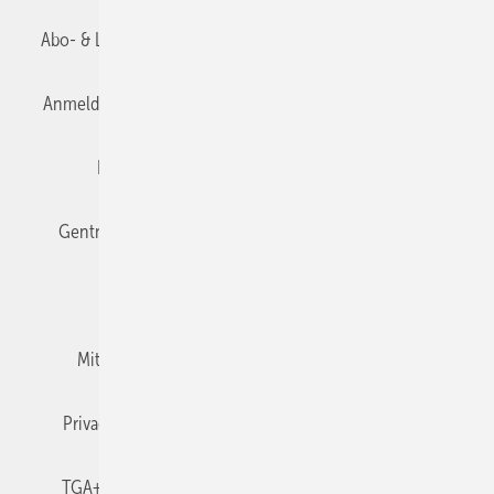
Abo- & Leserservice
AGB
Alle Inhalte chronologisch
Anmelden
Anmeldung & Registrierung
Datenschutz
Editor's choice
E-Paper
Fachbeiträge
Gentner Verlag
Impressum
Karriere bei Gentner
Team
Mediaservice
Mitgliedschaften und Engagement
Newsletter
Privacy Manager
RSS-Feed
TGA+E abonnieren
TGA+E-WissensCheck
Veranstaltungen / Webinare