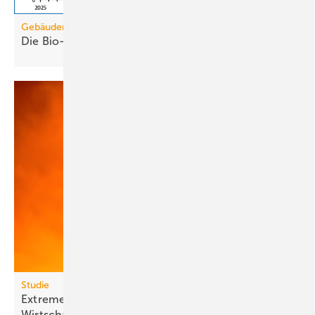
Gebäudemodernisierungsgesetz
Die Bio-Treppe im GModG ist ein
Scheinzwerg
Studie
Extreme Hitze kostet Milliarden und lähmt
Wirt­schafts­wachs­tum