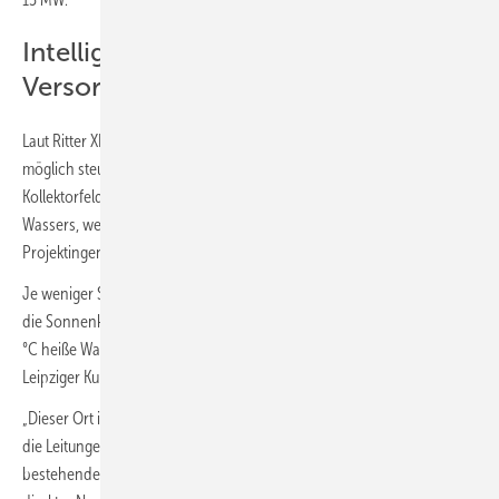
Intelligente Reglung sichert
Versorgung
Laut Ritter XL Solar wird ein Algorithmus die Anlage so effizient wie
möglich steuern. „Die Technik misst die Sonneneinstrahlung im
Kollektorfeld und steuert entsprechend die Fließgeschwindigkeit des
Wassers, welches in den Kollektoren erhitzt wird“, erläutert Ritter-
Projektingenieur Paul Gaspar.
Je weniger Sonne scheine, desto langsamer werde das Wasser durch
die Sonnenkollektoren fließen, um sich zu erwärmen. Das bis zu 110
°C heiße Wasser wird durch die nahen Fernwärmeleitungen zu den
Leipziger Kund:innen geleitet.
„Dieser Ort ist ideal, weil die Flächenausrichtung gut ist, weil bereits
die Leitungen in unmittelbarer Nähe vorbeiführen und weil
bestehende Standorte, wie zum Beispiel unser BHKW Leipzig-West, in