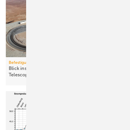
Befestigungstechnik
Blick ins All: fischer-Sys­te­me im Ex­treme­ly Large
Te­le­scope