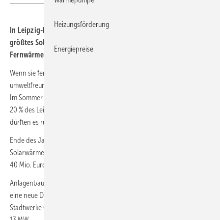
Heizungsförderung
In Leipzig-Lausen haben die Bauarbeiten für Deutschlands
größtes Solarwärmesystem begonnen. Es wird künftig die
Energiepreise
Fernwärmeversorgung unterstützen.
Wenn sie fertig installiert ist, soll die Solarthermieanlage
umweltfreundliche Energie in das Leipziger Fernwärmenetz speisen.
Im Sommer wird sie den Projektbeteiligten zufolge täglich bis zu rund
20 % des Leipziger Wärmebedarfs decken, übers Jahr gesehen
dürften es rund 2 % sein.
Ende des Jahres 2025 soll die Anlage fertig sein und ab 2026
Solarwärme liefern. Die
Leipziger Stadtwerke
investieren
40 Mio. Euro, 16 Mio. Euro davon werden gefördert.
Anlagenbauer
Ritter XL Solar
erreicht mit dem 41-MW-Projekt
eine neue Dimension. Bei seinem bislang größten Vorhaben für die
Stadtwerke Greifswald liefert die Solarthermie eine Leistung von
13 MW.