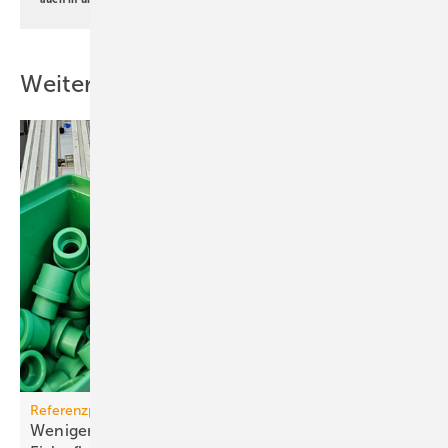
Weitere Inhalte
Referenzprojekt aquatherm
Weniger Energie und bes­se­res Eis für Haar­lems