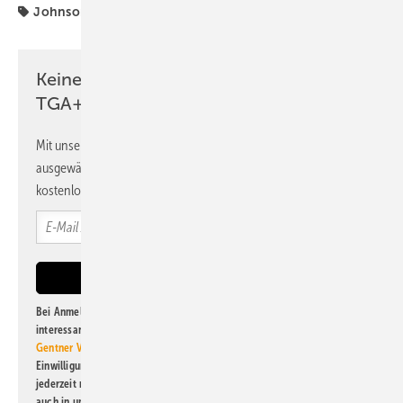
Johnson Controls
SHK-TGA-Hersteller bauen
Keine Zeit? Kein Problem mit dem
TGA+E Newsletter!
Mit unserem Newsletter erhalten Sie regelmäßig von uns
ausgewählte Informationen und Neuigkeiten, gebündelt und
kostenlos direkt ins Postfach.
Bei Anmeldung zu diesem Newsletter bin ich damit einverstanden, über
interessante Verlags- und Online-Angebote
der Marken der Alfons W.
Gentner Verlag GmbH & Co. KG
informiert zu werden. Diese
Einwilligung kann ich jederzeit widerrufen und eine Abmeldung ist
jederzeit möglich. Informationen zum Umgang mit Daten finden Sie
auch in unserer
Datenschutzerklärung
.