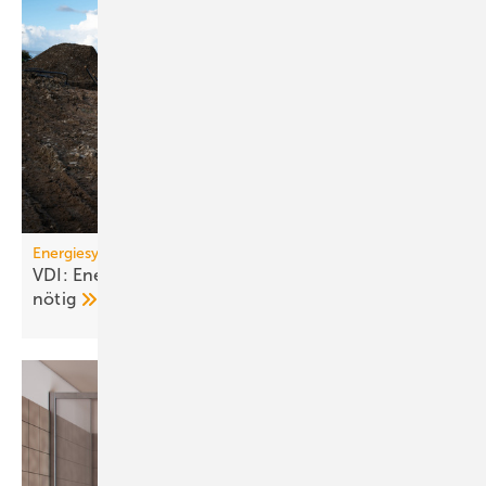
Energiesystem Deutschland
VDI: Energiewende ge­fähr­det – Kurs­kor­rek­tu­ren
nötig