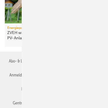
Energiepolitik
ZVEH warnt vor Markt­ein­bruch bei klei­nen
PV-Anlagen
Abo- & Leserservice
AGB
Alle Inhalte chronologisch
Anmelden
Anmeldung & Registrierung
Datenschutz
Editor's choice
E-Paper
Fachbeiträge
Gentner Verlag
Impressum
Karriere bei Gentner