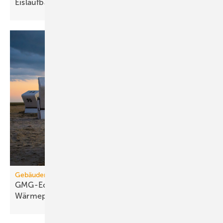
Eis­lauf­bahn
Gebäudemodernisierungsgesetz
GMG-Eckpunkte: Es kommt jetzt auf
Wärmepumpen
an