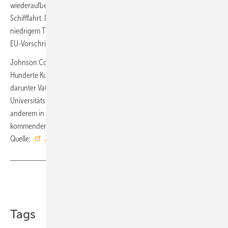
wiederaufbereitete Ersatzteile für den Ersatzteilmarkt und die
Schifffahrt. Die Technologien verwenden Kältemittel mit sehr
niedrigem Treibhauspotenzial (GWP); diese entsprechen den neuen
EU-Vorschriften, die ab 2027 bzw. 2030 in Kraft treten.
Johnson Controls hat bereits industrielle Großwärmepumpen an
Hunderte Kundinnen und Kunden in Europa und weltweit geliefert,
darunter Vattenfall Berlin, EnBW Stuttgart sowie das neue
Universitätsklinikum Aalborg in Dänemark. Weitere Projekte, unter
anderem in Hamburg, Neustadt in Holstein und Zürich, sollen in den
kommenden Jahren in Betrieb genommen werden. ■
Quelle:
Johnson Controls
/ ml
Teilen
Link kopieren
Tags