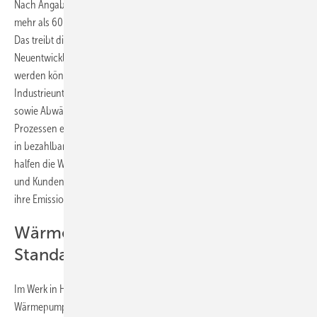
Nach Angaben der European Heat Pump Association macht Wärme
mehr als 60 % des Energieverbrauchs der europäischen Industrie aus.
Das treibt die Kosten in die Höhe und bindet Ressourcen, die sonst für
Neuentwicklungen und die Stärkung der Wettbewerbsfähigkeit genutzt
werden könnten. Moderne Großwärmepumpen bieten Städten und
Industrieunternehmen die Möglichkeit, natürliche Wärmequellen
sowie Abwärme aus Abwasser, Meerwasser oder industriellen
Prozessen effizient zu nutzen. So lässt sich bislang ungenutzte Energie
in bezahlbare, kohlenstoffarme Wärme umwandeln. Im Jahr 2025
halfen die Wärmepumpenlösungen von Johnson Controls Kundinnen
und Kunden dabei, ihre Betriebskosten um bis zu 32 % zu senken und
ihre Emissionen um bis zu 55 % zu reduzieren.
Wärmepumpen nach künftigen EU-
Standards
Im Werk in Holme produziert Johnson Controls kundenspezifische
Wärmepumpen und Kältemaschinen der Marke Sabroe sowie