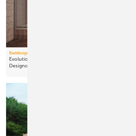
Baddesign
Evolution des Ba­de­zim­mers: Vom Zweck­raum zum
De­sign­ob­jekt