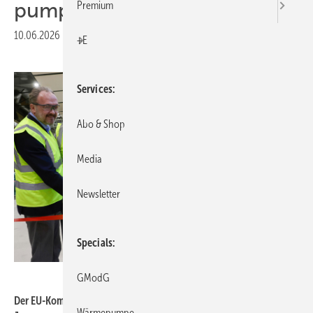
pumpen aus
Premium
10.06.2026
|
Druckvorschau
+E
Services
Abo & Shop
Media
Newsletter
Specials
Johnson Controls / Foto: Hartmann Schmidt
GModG
Der EU-Kommissar für Energie und Wohnungswesen, Dan
Wärmepumpe