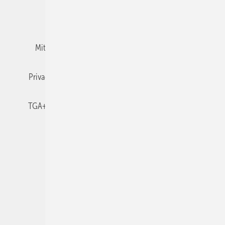
Team
Mediaservice
Mitgliedschaften und Engagement
Newsletter
Privacy Manager
RSS-Feed
TGA+E abonnieren
TGA+E-WissensCheck
Veranstaltungen / Webinare
© 2026 TGA+E Fachplaner