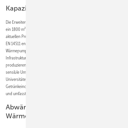
Kapazitäten für Großwärmepumpen
Die Erweiterung umfasst 2300 m² zusätzliche Produktionsfläche sowie
ein 1800 m² großes Kunden-Experience- und Testzentrum, das den
aktuellen Prüfnormen der European Heat Pump Association gemäß
EN 14511 entspricht. Dadurch kann Johnson Controls leistungsstarke
Wärmepumpen für den Einsatz in der Fernwärme, in der öffentlichen
Infrastruktur und in industriellen Anwendungen entwickeln,
produzieren und testen. Zu den Anwendungsfällen zählen auch
sensible Umgebungen wie Forschungscampi, Life-Science-Labore,
Universitäten sowie Unternehmen der Lebensmittel- und
Getränkeindustrie. Das Projekt schafft über 100 neue Arbeitsplätze
und umfasst die Modernisierung bestehender Gebäude am Standort.
Abwärme und Umweltenergie als
Wärmequellen nutzen