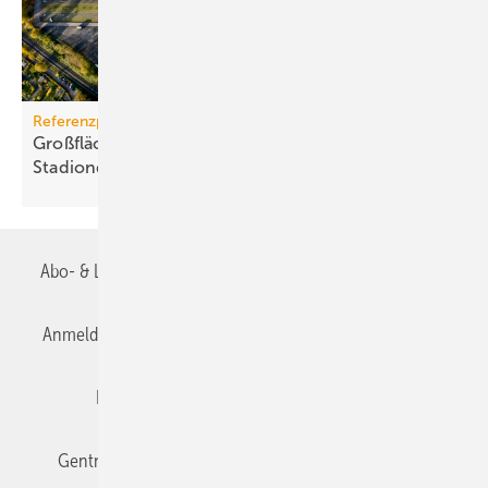
Referenzprojekt
Großflächige PV-Anlage auf Dort­mun­der
Sta­di­on­dach
Abo- & Leserservice
AGB
Alle Inhalte chronologisch
Anmelden
Anmeldung & Registrierung
Datenschutz
Editor's choice
E-Paper
Fachbeiträge
Gentner Verlag
Impressum
Karriere bei Gentner