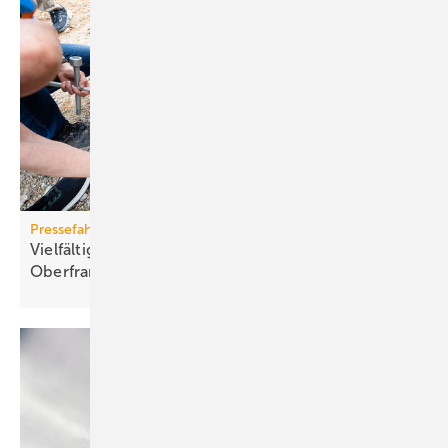
Pressefahrt des BWP
Vielfältiger Einsatz von Wärmepumpen in
Oberfranken