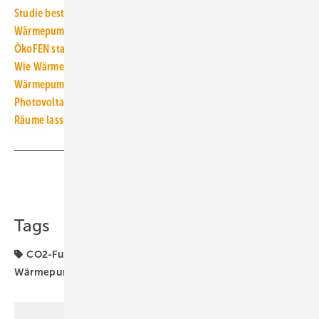
Studie bestätigt: Wärme­pumpe heizt günstiger als Gas-Heizung
Wärmepumpe, Infrarotheizung und PV intelligent verbinden
ÖkoFEN startet mit Weltneuheit in den Wärmepumpenmarkt
Wie Wärmepumpe und Co. richtig versichert werden
Wärmepumpe und Photovoltaik statt Erdgas-BHKW
Photovoltaikstrom vom eigenen Dach für Großtankproduktion
Räume lassen sich auch über Heizkörper kühlen
Teilen
Link kopieren
Tags
CO2-Fußabdruck
Photovoltaik
Uponor
Wärmepumpen