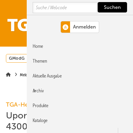
Springe
Springe
Springe
Search
auf
auf
auf
Hauptinhalt
Hauptmenü
SiteSearch
MENÜ
Home
GModG
Wärmepumpe
Heizungsförderung
Energ
Themen
Meldungen
Aktuelle Ausgabe
Archiv
TGA-Hersteller
Produkte
Uponor: PV-Module auf
Kataloge
2
4300 m
installieren