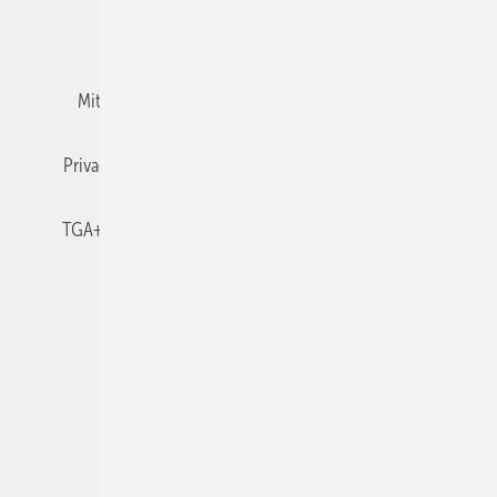
Team
Mediaservice
Mitgliedschaften und Engagement
Newsletter
Privacy Manager
RSS-Feed
TGA+E abonnieren
TGA+E-WissensCheck
Veranstaltungen / Webinare
© 2026 TGA+E Fachplaner