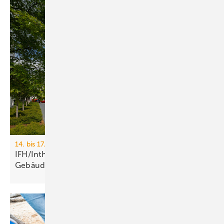
14. bis 17. April 2026, Messe Nürnberg
IFH/Intherm 2026: Sanitär-, Haus- und
Ge­bäu­de­tech­nik