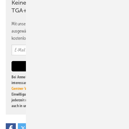
Keine Zeit? Kein Problem mit dem
TGA+E Newsletter!
Mit unserem Newsletter erhalten Sie regelmäßig von uns
ausgewählte Informationen und Neuigkeiten, gebündelt und
kostenlos direkt ins Postfach.
Bei Anmeldung zu diesem Newsletter bin ich damit einverstanden, über
interessante Verlags- und Online-Angebote
der Marken der Alfons W.
Gentner Verlag GmbH & Co. KG
informiert zu werden. Diese
Einwilligung kann ich jederzeit widerrufen und eine Abmeldung ist
jederzeit möglich. Informationen zum Umgang mit Daten finden Sie
auch in unserer
Datenschutzerklärung
.