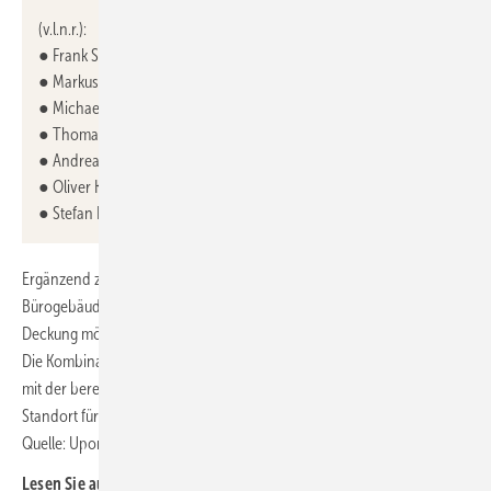
(v.l.n.r.):
● Frank Stolper, Director Plant Zella-Mehlis und Projektleiter
● Markus Tehar, Manager Indirect Sourcing
● Michael Scheb, Supervisor Infrastructure
● Thomas Limpert, Quality Specialist
● Andreas Benz, iAccess Energy (externer Partner)
● Oliver Kratschmer, Manager Maintenance
● Stefan Endres, Director Plant Hassfurt
Ergänzend zur Photovoltaik-Anlage wird ab Ende des Jahres für die
Bürogebäude in Haßfurt eine
Wärmepumpe
installiert. Diese wird zur
Deckung möglicher Bedarfsspitzen von einem Gaskessel unterstützt.
Die Kombination einer durch Solarstrom betriebenen Wärmepumpe
mit der bereits vorhandenen Flächenheizung und -kühlung sorgt am
Standort für eine nachhaltige und höchst effiziente Lösung. ■
Quelle: Uponor / ml
Lesen Sie auch: