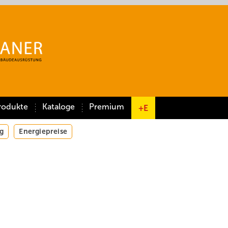
rodukte
Kataloge
Premium
+E
g
Energiepreise