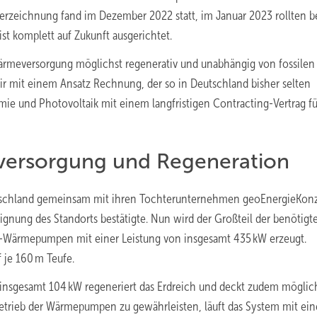
terzeichnung fand im Dezember 2022 statt, im Januar 2023 rollten be
ist komplett auf Zukunft ausgerichtet.
 Wärmeversorgung möglichst regenerativ und unabhängig von fossilen
wir mit einem Ansatz Rechnung, der so in Deutschland bisher selten
e und Photovoltaik mit einem langfristigen Contracting-Vertrag fü
ersorgung und Regeneration
Deutschland gemeinsam mit ihren Tochterunternehmen geoEnergieKon
gnung des Standorts bestätigte. Nun wird der Großteil der benötigt
r-Wärmepumpen mit einer Leistung von insgesamt 435 kW erzeugt.
 je 160 m Teufe.
nsgesamt 104 kW regeneriert das Erdreich und deckt zudem möglic
Betrieb der Wärmepumpen zu gewährleisten, läuft das System mit ein