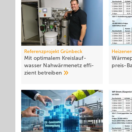
Referenzprojekt Grünbeck
Heizener
Mit optimalem Kreis­lauf­
Wärmep
wasser Nah­wärme­netz effi­
preis-B
zient
betrei­ben