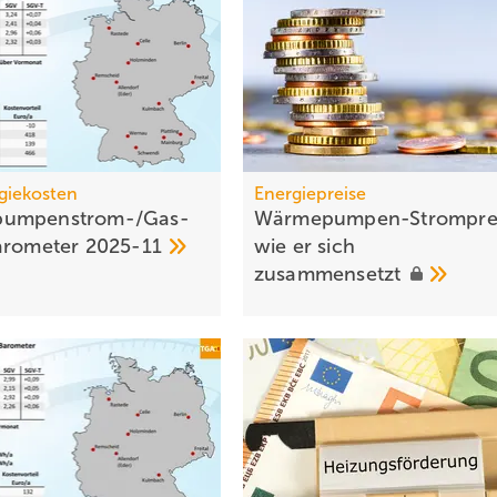
giekosten
Energiepreise
umpen­strom-/Gas­
Wärmepumpen-Stromprei
aro­meter
2025-11
wie er sich
zusammensetzt