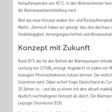
Vorlauftemperatur von 45 °C. In den Wohneinheiten heize
die Warmwasserbereitstellung nach.
Weil das neue Konzept andere Vor- und Rücklauftempera
Martin: „Dennoch haben wir gezeigt, dass dies durchaus 
Unabhängigkeit, Versorgungssicherheit und Klimaneutralit
Konzept mit Zukunft
Rund 30 % des für den Betrieb der Wärmepumpen erforder
Leistung von 217 kW
erzeugt. Angedacht ist zudem ein M
p
erzeugten Photovoltaikstrom nutzen können. Der restlic
Grünstrom setzt. Dabei sichert Engie Deutschland als Con
20 Jahren zu – und das zu einem mit dem aktuell marktüb
deutlich nachhaltigeren Konzept als üblich. Der Wärmepre
Leipziger Strombörse (EEX).