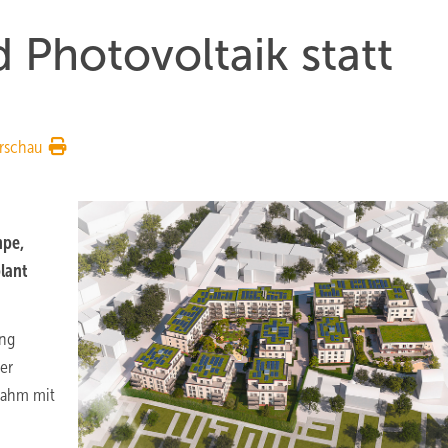
hotovoltaik statt
rschau
pe,
lant
ung
er
nahm mit