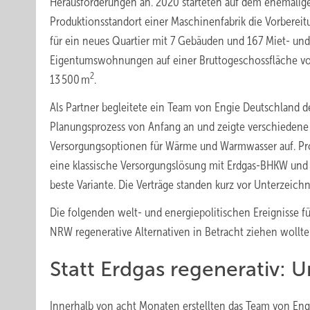
Herausforderungen an. 2020 starteten auf dem ehemalig
Produktionsstandort einer Maschinenfabrik die Vorberei
für ein neues Quartier mit 7 Gebäuden und 167 Miet- und
Eigentumswohnungen auf einer Bruttogeschossfläche v
2
13 500 m
.
Als Partner begleitete ein Team von Engie Deutschland 
Planungsprozess von Anfang an und zeigte verschiedene
Versorgungsoptionen für Wärme und Warmwasser auf. Proj
eine klassische Versorgungslösung mit Erdgas-BHKW und 
beste Variante. Die Verträge standen kurz vor Unterzeich
Die folgenden welt- und energiepolitischen Ereignisse f
NRW regenerative Alternativen in Betracht ziehen wollte
Statt Erdgas regenerativ: 
Innerhalb von acht Monaten erstellten das Team von Eng