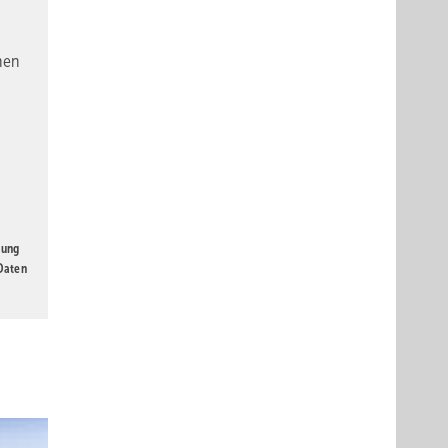
nen
gung
 Daten