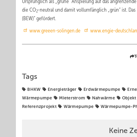
Ursprünglich als „grüne“ Anspielung auf das angrenzend
die CO
-neutral und damit vollumfänglich „grün“ ist. D
2
(BEW)“ gefördert.
www.greeen-solingen.de
www.engie-deutschlan
T
Tags
BHKW
Energieträger
Erdwärmepumpe
Erne
Wärmepumpe
Mieterstrom
Nahwärme
Objekt
Referenzprojekt
Wärmepumpe
Wärmepumpe-Pho
Keine Z