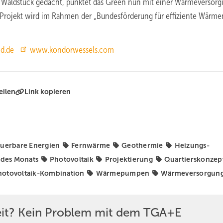
e Waldstück gedacht, punktet das Green nun mit einer Wärmeversorg
as Projekt wird im Rahmen der „Bundesförderung für effiziente Wärm
d.de
www.kondorwessels.com
eilen
Link kopieren
uerbare Energien
Fernwärme
Geothermie
Heizungs-
 des Monats
Photovoltaik
Projektierung
Quartierskonzep
tovoltaik-Kombination
Wärmepumpen
Wärmeversorgun
eit? Kein Problem mit dem TGA+E