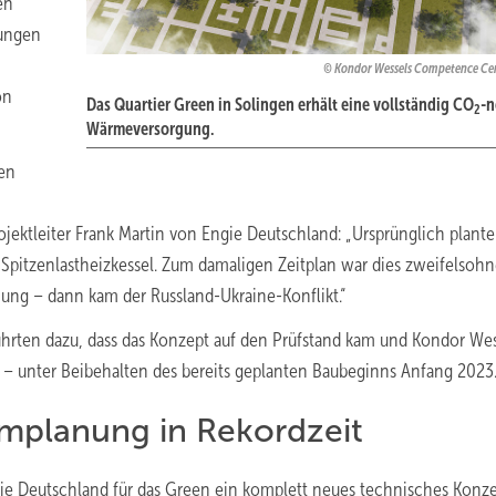
en
tungen
Kondor Wessels Competence C
on
Das Quartier Green in Solingen erhält eine vollständig CO
-n
2
Wärmeversorgung.
den
ektleiter Frank Martin von Engie Deutschland: „Ursprünglich plante
Spitzenlastheizkessel. Zum damaligen Zeitplan war dies zweifelsohn
nung – dann kam der Russland-Ukraine-Konflikt.“
ührten dazu, dass das Konzept auf den Prüfstand kam und Kondor Wes
 – unter Beibehalten des bereits geplanten Baubeginns Anfang 2023
Umplanung in Rekordzeit
ie Deutschland für das Green ein komplett neues technisches Konze