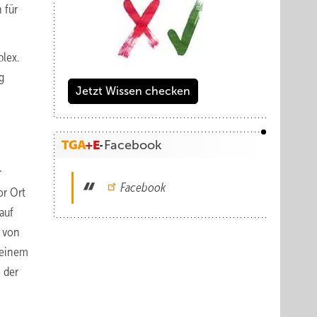
 für
lex.
g
Jetzt Wissen checken
Facebook
r
Facebook
or Ort
auf
t von
 einem
 der