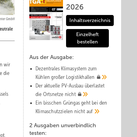
2026
enter GmbH
Inhaltsverzeichnis
eutrale
Einzelheft
bestellen
Aus der Ausgabe:
n wir
Dezentrales Klimasystem zum
e die
Kühlen großer
Logistik­hallen
Der aktuelle PV-Ausbau über­lastet
sels
die Orts­netze
nicht
.
Ein bisschen Grüngas geht bei den
Klima­schutz­zielen nicht
auf
2 Ausgaben unverbindlich
testen:
pt,