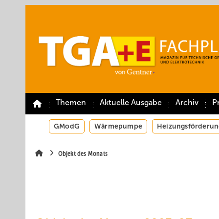
Springe
Springe
Springe
auf
auf
auf
Hauptinhalt
Hauptmenü
SiteSearch
Themen
Aktuelle Ausgabe
Archiv
P
GModG
Wärmepumpe
Heizungsförderun
Objekt des Monats