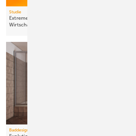
Studie
Extreme Hitze kostet Milliarden und lähmt
Wirt­schafts­wachs­tum
Baddesign