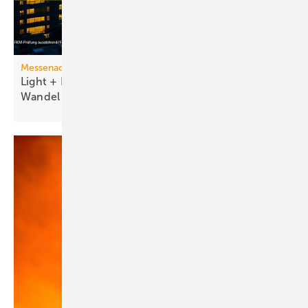
Messenachlese
Light + Building 2026 macht tech­no­lo­gi­schen
Wan­del
sicht­bar