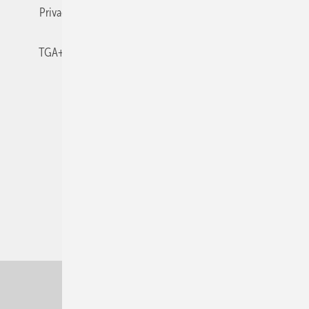
Privacy Manager
RSS-Feed
TGA+E abonnieren
TGA+E-WissensCheck
Veranstaltungen / Webinare
© 2026 TGA+E Fachplaner
Nach oben