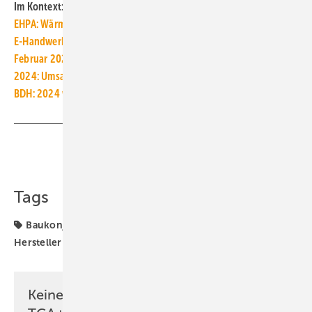
Im Kontext:
EHPA: Wärmepumpenmarkt in Europa ist 2024 eingebrochen
E-Handwerke schließen 2024 mit Umsatzrückgang von 4 % ab
Februar 2025: Hohe Nachfrage bei der Heizungsförderung
2024: Umsatzrückgang von 4 % im SHK-Handwerk
BDH: 2024 wurden nur 193.000 Wärmepumpen abgesetzt
Teilen
Link kopieren
Tags
Baukonjunktur
Rechenzentren
SHK-TGA-
Hersteller-Bilanzen
Ziehl-Abegg
Keine Zeit? Kein Problem mit dem