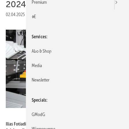
2024
Premium
02.04.2025
|
Druckvorschau
+E
Services
Abo & Shop
Media
Newsletter
Specials
Ziehl-Abegg / Rainer Grill
GModG
Ilias Fotiadis montiert bei Ziehl-Abegg in Kupferzell einen
Wärmepumpe