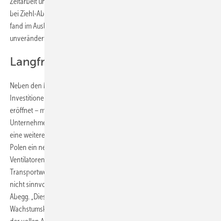
Zeitarbeit und Kurzarbeit abgefedert. Insgesamt ist die Mitarbeiterzahl
bei Ziehl-Abegg von 5000 auf 5300 gestiegen. Der Personalaufbau
fand im Ausland statt; an den drei deutschen Standorten sind
unverändert 2800 Menschen beschäftigt.
Langfristiges Wachstumskonzept
Neben den Marktveränderungen war 2024 auch von bedeutenden
Investitionen geprägt: Im August wurde in den USA ein neues Werk
eröffnet – mit 100 Mio. Euro die größte Einzelinvestition der
Unternehmensgeschichte. Bereits im Frühjahr 2024 nahm in Vietnam
eine weitere Produktionsstätte den Betrieb auf. Ende 2023 wurde in
Polen ein neues Werk errichtet – geplant für den erwarteten Boom bei
Ventilatoren für Wärmepumpen, der allerdings ausblieb. „Lange
Transportwege verteuern die Produkte und sind auch ökologisch
nicht sinnvoll“, erklärt Joachim Ley, Vorstandsvorsitzender von Ziehl-
Abegg. „Diese Investitionen unterstreichen unser langfristiges
Wachstumskonzept, erfordern aber auch strikte Kostendisziplin, trotz