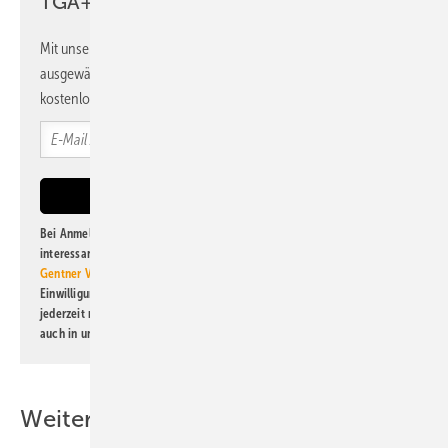
TGA+E Newsletter!
Mit unserem Newsletter erhalten Sie regelmäßig von uns
ausgewählte Informationen und Neuigkeiten, gebündelt und
kostenlos direkt ins Postfach.
Bei Anmeldung zu diesem Newsletter bin ich damit einverstanden, über
interessante Verlags- und Online-Angebote
der Marken der Alfons W.
Gentner Verlag GmbH & Co. KG
informiert zu werden. Diese
Einwilligung kann ich jederzeit widerrufen und eine Abmeldung ist
jederzeit möglich. Informationen zum Umgang mit Daten finden Sie
auch in unserer
Datenschutzerklärung
.
Weitere Inhalte