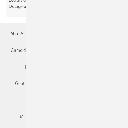
Evolution des Ba­de­zim­mers: Vom Zweck­raum zum
De­sign­ob­jekt
Abo- & Leserservice
AGB
Alle Inhalte chronologisch
Anmelden
Anmeldung & Registrierung
Datenschutz
Editor's choice
E-Paper
Fachbeiträge
Gentner Verlag
Impressum
Karriere bei Gentner
Team
Mediaservice
Mitgliedschaften und Engagement
Newsletter