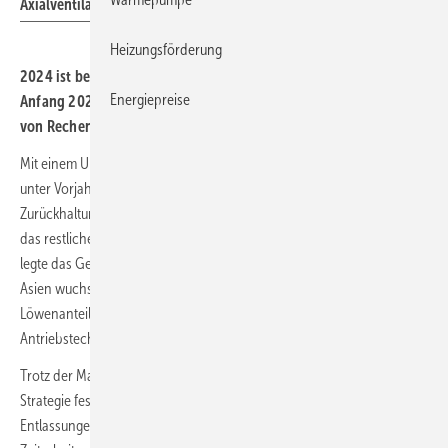
Axialventilator.
Heizungsförderung
2024 ist bei Ziehl-Abegg der Umsatz um rund 7 % ge­sun­ken.
Energiepreise
Anfang 2025 zog der Auf­trags­ein­gang be­son­ders durch den Bau
von Rechen­zen­tren in den USA und in Asien wieder deutlich an.
Mit einem Umsatz von 893 Mio. Euro lag Ziehl-Abegg 2024 rund 7 %
unter Vorjahr (2023: 955 Mio. Euro). Besonders in Deutschland war die
Zurückhaltung mit einem Minus von mehr als 20 % deutlich, aber auch
das restliche Europa blieb hinter den Erwartungen zurück. Dagegen
legte das Geschäft in Nordamerika und in Südamerika deutlich zu, in
Asien wuchs es leicht. Die Lufttechnik-Sparte machte erneut den
Löwenanteil des Geschäfts aus (90 % des Umsatzes), die
Antriebstechnik trug 10 % bei.
Trotz der Marktschwäche hielt Ziehl-Abegg an seiner langfristigen
Strategie fest, regional zu entwickeln und zu produzieren.
Entlassungen gab es keine – die Minderauslastung wurde gezielt über