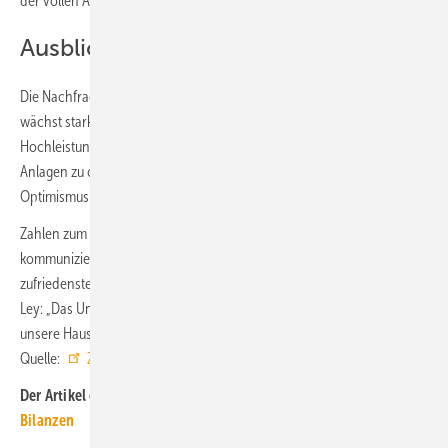
der vollen Auftragsbücher.“
Ausblick: Wachstumstreiber für 2025
Die Nachfrage nach energieeffizienten Lösungen für Rechenzentren
wächst stark. In den USA und Asien setzen Betreiber verstärkt auf
Hochleistungslüfter von Ziehl-Abegg, um die Energieeffizienz ihrer
Anlagen zu optimieren. Dieser Trend sorgt bei Ziehl-Abegg für
Optimismus für das Jahr 2025.
Zahlen zum Gewinn veröffentlicht Ziehl-Abegg traditionell nicht – klar
kommuniziert wurde aber: 2024 war wirtschaftlich nicht
zufriedenstellend. Umso wichtiger sei der starke Start im Jahr 2025.
Ley: „Das Unternehmen ist global bereit fürs Wachstum – wir haben
unsere Hausaufgaben gemacht.“ ■
Quelle:
Ziehl-Abegg
/ jv
Der Artikel gehört zur
TGA+E-Themenseite SHK-TGA-Hersteller-
Bilanzen