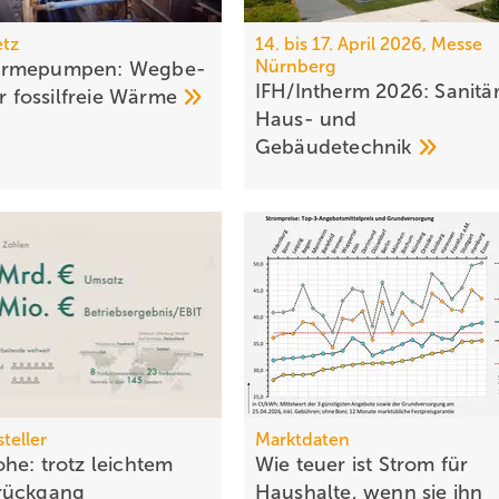
tz
14. bis 17. April 2026, Messe
Nürnberg
rmepumpen: Weg­be­
IFH/Intherm 2026: Sanitär
ür fossil­freie
Wär­me
Haus- und
Ge­bäu­de­tech­nik
teller
Marktdaten
he: trotz leichtem
Wie teuer ist Strom für
rück­gang
Haushalte, wenn sie ihn