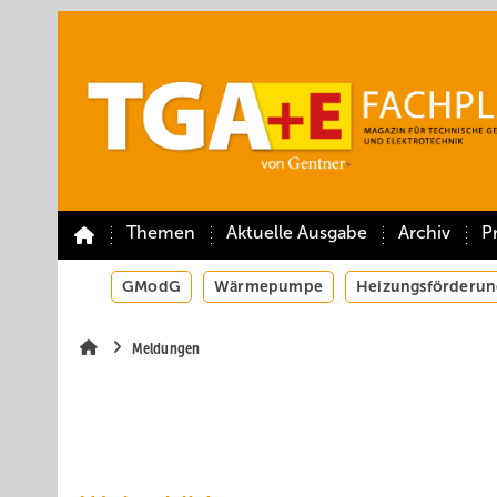
Springe
Springe
Springe
auf
auf
auf
Hauptinhalt
Hauptmenü
SiteSearch
Themen
Aktuelle Ausgabe
Archiv
P
GModG
Wärmepumpe
Heizungsförderun
Meldungen