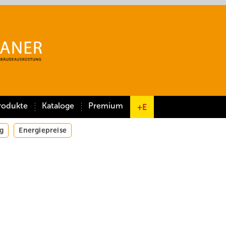
rodukte
Kataloge
Premium
+E
g
Energiepreise