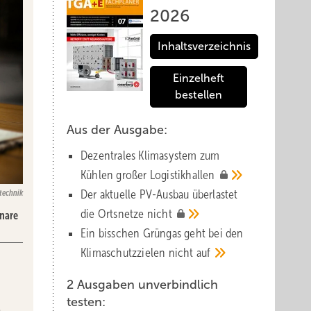
2026
Inhaltsverzeichnis
Einzelheft
bestellen
Aus der Ausgabe:
Dezentrales Klimasystem zum
Kühlen großer
Logistik­hallen
Der aktuelle PV-Ausbau über­lastet
technik
die Orts­netze
nicht
nare
Ein bisschen Grüngas geht bei den
Klima­schutz­zielen nicht
auf
2 Ausgaben unverbindlich
testen:
e