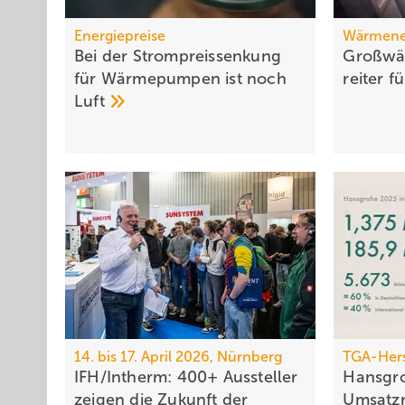
Energiepreise
Wärmene
Bei der Strompreissenkung
Großwä
für Wärmepumpen ist noch
rei­ter f
Luft
14. bis 17. April 2026, Nürnberg
TGA-Hers
IFH/Intherm: 400+ Aus­stel­ler
Hansgro
zei­gen die Zu­kunft der
Um­satz­