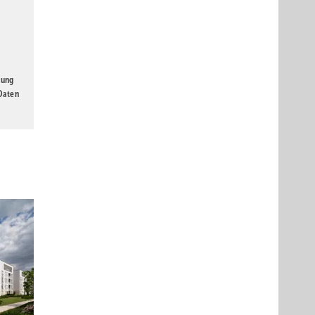
gung
 Daten