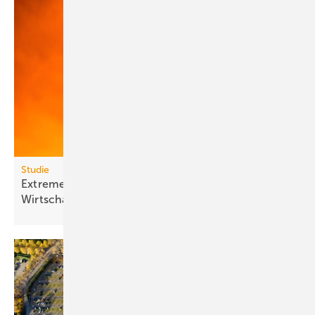
Studie
Extreme Hitze kostet Milliarden und lähmt
Wirt­schafts­wachs­tum