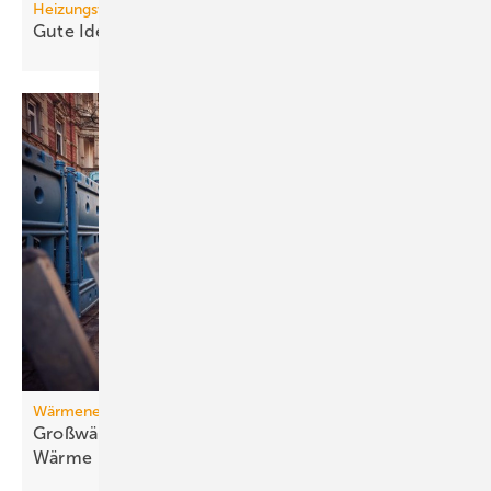
Heizungswende
Gute Ideen für den
Wärmepumpenhochlauf
Wärmenetz
Großwärmepumpen: Weg­be­rei­ter für fossil­freie
Wär­me