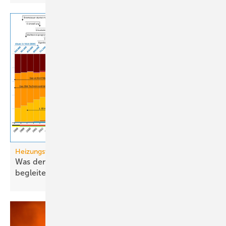
Heizungswende
Was den Heizungsmarkt antreibt, bremst und
begleitet (Teil
2)