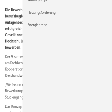
Die Bewerbungsphase für den neu aufgelegten
Heizungsförderung
berufsbegleitenden Studiengang Haus-, Energie- und
Anlagentechnik (HEAT) an der Hochschule Düsseldorf (HSD) ist
Energiepreise
erfolgreich angelaufen. Noch bis zum 15. Juli 2025 können sich
Gesell:innen aus dem SHK-Handwerk mit
Hochschulzugangsberechtigung um einen der 25 Plätze
bewerben.
Der 9-semestrige Studiengang startet zum Wintersemester 2025/2026
am Fachbereich Maschinenbau und Verfahrenstechnik der HSD – in
Kooperation mit dem Fachverband SHK NRW und der
Kreishandwerkerschaft Düsseldorf.
„Wir freuen uns sehr über die sehr gute Resonanz zum Start der
Bewerbungsphase“, sagt Hans Joachim Hering, Co-Initiator des
Studiengangs und ehemaliger Landesinnungsmeister NRW.
Das Konzept von HEAT ist eine Kombination aus Meisterausbildung