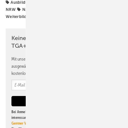
Ausbildung
Fachkräftemangel
Fachverband SHK
NRW
Nachwuchskräfte
SHK-Handwerk
Weiterbildung
Keine Zeit? Kein Problem mit dem
TGA+E Newsletter!
Mit unserem Newsletter erhalten Sie regelmäßig von uns
ausgewählte Informationen und Neuigkeiten, gebündelt und
kostenlos direkt ins Postfach.
Bei Anmeldung zu diesem Newsletter bin ich damit einverstanden, über
interessante Verlags- und Online-Angebote
der Marken der Alfons W.
Gentner Verlag GmbH & Co. KG
informiert zu werden. Diese