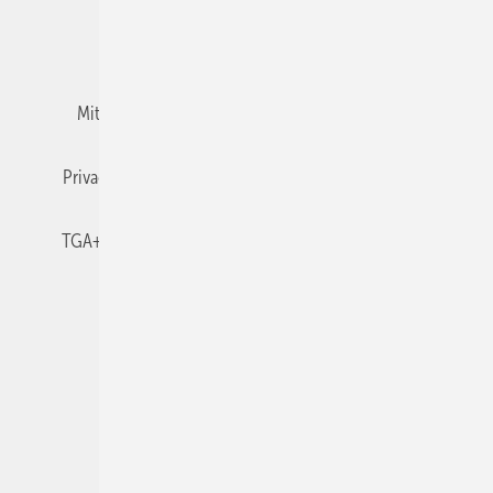
Team
Mediaservice
Mitgliedschaften und Engagement
Newsletter
Privacy Manager
RSS-Feed
TGA+E abonnieren
TGA+E-WissensCheck
Veranstaltungen / Webinare
© 2026 TGA+E Fachplaner