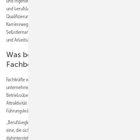
und Ingenieurstudium (Bachelor) im SHK-Bereich – im Teilzeitformat
und berufsbegleitend. So entsteht ein praxisnahes
Qualifizierungsmodell, das Gesellinnen und Gesellen neue
Karrierewege eröffnet. Online-Lehre, Präsenzphasen und flexible
Selbstlernangebote ermöglichen maximale Vereinbarkeit von Studium
und Arbeitsalltag.
Was bedeutet HEAT für
Fachbetriebe?
Fachkräfte werden gezielt auf technische Leitungsfunktionen,
unternehmerische Verantwortung oder sogar eine spätere
Betriebsübernahme vorbereitet. Gleichzeitig steigert das Modell die
Attraktivität der Branche für junge Talente und soll so dem Fach- und
Führungskräftemangel entgegenwirken.
„Berufsbegleitend zu studieren, das ist eine Herausforderung. Aber
eine, die sich für ambitionierte junge Menschen und für den
dahinterstehenden SHK-Fachbetrieb lohnt“, betont Hering. „Unser