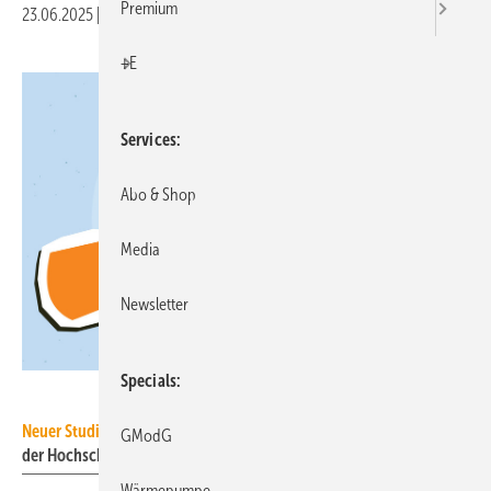
Premium
23.06.2025
|
Druckvorschau
+E
Services
Abo & Shop
Media
Newsletter
Specials
tiena - stock.adobe.com
Neuer Studien­gang: Haus-, Energie- und An­lagen­tech­nik (HEAT)
an
GModG
der Hochschule Düsseldorf startet zum Wintersemester.
Wärmepumpe