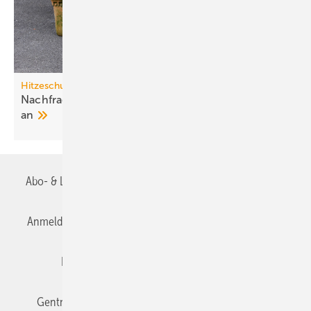
Hitzeschutz
Nachfrage nach Split-Klima­an­lagen steigt stark
an
Abo- & Leserservice
AGB
Alle Inhalte chronologisch
Anmelden
Anmeldung & Registrierung
Datenschutz
Editor's choice
E-Paper
Fachbeiträge
Gentner Verlag
Impressum
Karriere bei Gentner