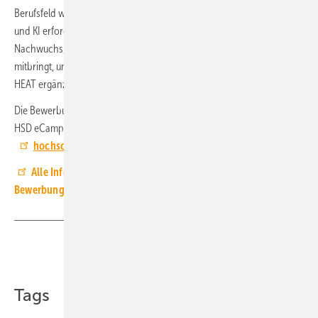
Berufsfeld wird immer komplexer. Digitalisierung, neue Technologien
und KI erfordern fundierte Entscheidungen – dafür brauchen wir
Nachwuchs, der neben der Praxis auch fachtheoretische Kenntnisse
mitbringt, um Projekte und Installationen zukunftsfähig zu gestalten.
HEAT ergänzt das bestehende Bildungsangebot auf ideale Weise.“
Die Bewerbung erfolgt online über das Bewerbungsportal auf dem
HSD eCampus. Zuvor ist eine
Registrierung auf
hochschulstart.de
erforderlich.
Alle Informationen zum Studiengang HEAT und zur
Bewerbung
Teilen
Link kopieren
Tags