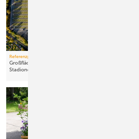
Referenzprojekt
Großflächige PV-Anlage auf Dort­mun­der
Sta­di­on­dach