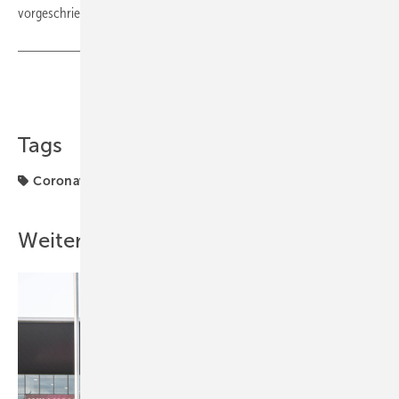
vorgeschriebenen Fristen durchgeführt werden. ■
Teilen
Link kopieren
Tags
Coronavirus
Schornsteinfeger
ZIV
Weitere Inhalte