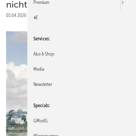
nicht aus
Premium
05.04.2020
|
Druckvorschau
+E
Services
Abo & Shop
Media
Newsletter
Specials
GModG
Wärmepumpe