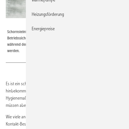
Heizungsförderung
ZIV
Energiepreise
Schornsteinfegertätigkeiten zur Wahrung der Brand- und
Betriebssicherheit dienen der öffentlichen Gefahrenabwehr und dürfen
während der Coronavirus-Krise nicht ausgesetzt oder beliebig verschoben
werden.
Es ist ein schwieriger Spagat, den die Schornsteinfeger zurzeit
hinbekommen müssen. Sie sind gehalten, die empfohlenen
Hygienemaßnahmen bezüglich des Infektionsschutzes einzuhalten,
müssen aber auf der anderen Seite ihren Pflichten nachkommen.
Wie viele andere Handwerker führen Schornsteinfeger in der Zeit mit
Kontakt-Beschränkungen zur Verlangsamung der Ausbreitung des