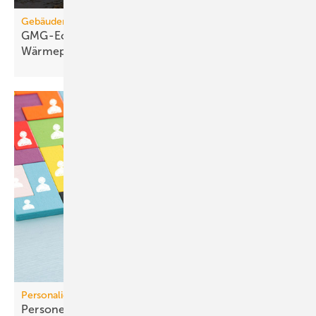
Gebäudemodernisierungsgesetz
GMG-Eckpunkte: Es kommt jetzt auf
Wärmepumpen
an
Personalien
Personelle Veränderungen in der TGA+E /