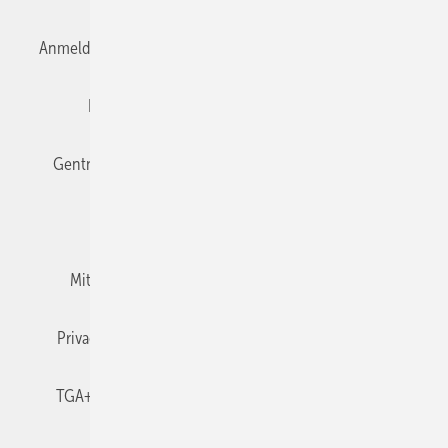
Anmelden
Anmeldung & Registrierung
Datenschutz
Editor's choice
E-Paper
Fachbeiträge
Gentner Verlag
Impressum
Karriere bei Gentner
Team
Mediaservice
Mitgliedschaften und Engagement
Newsletter
Privacy Manager
RSS-Feed
TGA+E abonnieren
TGA+E-WissensCheck
Veranstaltungen / Webinare
© 2026 TGA+E Fachplaner