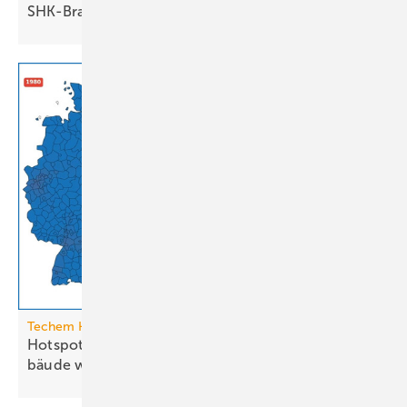
SHK-Branche
Techem Hitzeatlas
Hotspots: Wo Hitze zur Heraus­for­de­rung im Ge­
bäude
wird