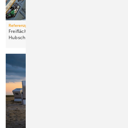
Referenzprojekt
Freiflächenheizung für ganz­jäh­rige
Hub­schrau­ber­lan­dun­gen