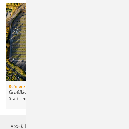
Referenzprojekt
Großflächige PV-Anlage auf Dort­mun­der
Sta­di­on­dach
Abo- & Leserservice
AGB
Alle Inhalte chronologisch