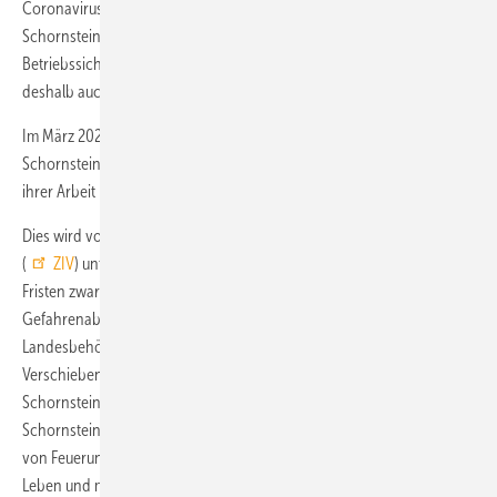
Coronavirus wichtige Tätigkeiten durch. Die erforderlichen
Schornsteinfegertätigkeiten dienen zur Wahrung der Brand- und
Betriebssicherheit der öffentlichen Gefahrenabwehr und dürfen
deshalb auch nicht ausgesetzt oder beliebig verschoben werden.
Im März 2020 haben die zuständigen Behörden angeordnet, dass
Schornsteinfeger unter Beachtung der Hygienevorschriften weiterhin
ihrer Arbeit nachkommen sollen bzw. müssen.
Dies wird vom Bundesverband des Schornsteinfegerhandwerks
(
ZIV
) unterstützt. Bestimmte Aufgaben könnten im Rahmen der
Fristen zwar verschoben werden, wenn es aus Sicht der
Gefahrenabwehr vertretbar sei, so die Empfehlung der
Landesbehörden. Ein Aussetzen der Arbeiten oder ein beliebig langes
Verschieben ist dem Schornsteinfeger aber untersagt: Denn
Schornsteinfegerarbeiten sind systemrelevant. Die Tätigkeiten des
Schornsteinfegers zur Wahrung der Brand- und Betriebssicherheit
von Feuerungs- und Abgasanlagen dienen dem Schutz von Leib und
Leben und müssen deshalb unabdingbar in den gesetzlich