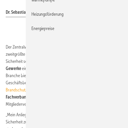
Hekatron
Dr. Sebastian Festag
Heizungsförderung
Energiepreise
Der Zentralverband der Elektro- und Digitalindustrie (
ZVEI
) ist der
zweitgrößte Industrieverband Deutschlands. Sein Fachverband
Sicherheit setzt sich für die
Vernetzung der sicherheitstechnischen
Gewerke
ein und möchte eine Plattform für die Zukunftsthemen der
Branche bieten. Dr. Sebastian Festag, Risikoforscher und
Geschäftsbereichsleiter Marktentwicklung bei
Hekatron
Brandschutz
, ist bereits
seit 2017 im Vorstand des ZVEI-
Fachverbandes
aktiv und wurde nun im Rahmen einer
Mitgliederversammlung erneut auf drei Jahre gewählt.
„Mein Anliegen ist es, ein Bewusstsein für den Stellenwert von
Sicherheit zu schaffen. Als Vorstandsmitglied werde ich mich dafür