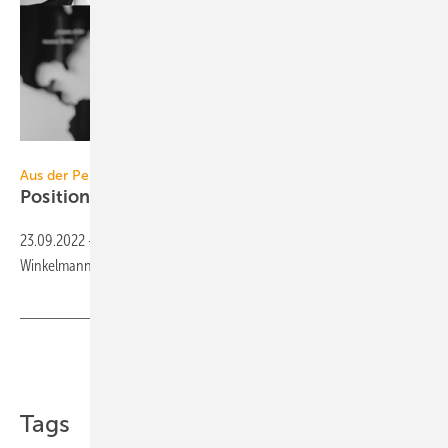
Collage / TGA
Aus der Personalabteilung
Positionswechsel und
Neubesetzungen
23.09.2022
-
Neues aus den Führungsetagen von mobiheat, Reflex
Winkelmann, Blauberg Ventilatoren und
BDEW.
Teilen
Link kopieren
Tags