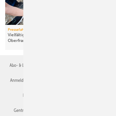
Pressefahrt des BWP
Vielfältiger Einsatz von Wärmepumpen in
Oberfranken
Abo- & Leserservice
AGB
Alle Inhalte chronologisch
Anmelden
Anmeldung & Registrierung
Datenschutz
Editor's choice
E-Paper
Fachbeiträge
Gentner Verlag
Impressum
Karriere bei Gentner