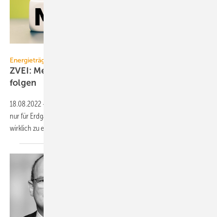
Fokussiert – stock.adobe.com
Energieträger
ZVEI: Mehrwertsteuersenkung auf Strom muss
folgen
18.08.2022
-
Der ZVEI spricht sich dafür aus, die Mehrwertsteuer nicht
nur für Erdgas, sondern auch für Strom zu senken, um die Gesellschaft
wirklich zu
entlasten.