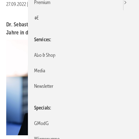
Premium
27.09.2022
|
Druckvorschau
+E
Dr. Sebastian Festag von Hekatron wurde für weitere drei
Jahre in den Fachverband Sicherheit des ZVEI gewählt.
Services
Abo & Shop
Media
Newsletter
Specials
GModG
Wärmepumpe