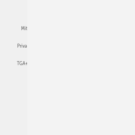
Team
Mediaservice
Mitgliedschaften und Engagement
Newsletter
Privacy Manager
RSS-Feed
TGA+E abonnieren
TGA+E-WissensCheck
Veranstaltungen / Webinare
© 2026 TGA+E Fachplaner