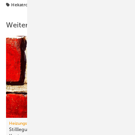
Hekatron
ZVEI
Weitere Inhalte
Heizungswende
Stilllegung von Gasnetzen: neue Gas-Heizung ein