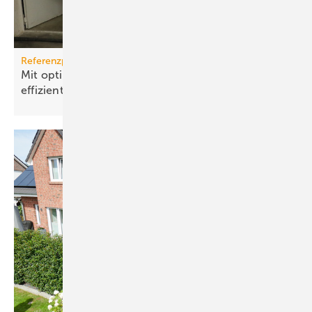
Referenzprojekt Grünbeck
Mit optimalem Kreis­lauf­wasser Nah­wärme­netz
effi­zient
betrei­ben