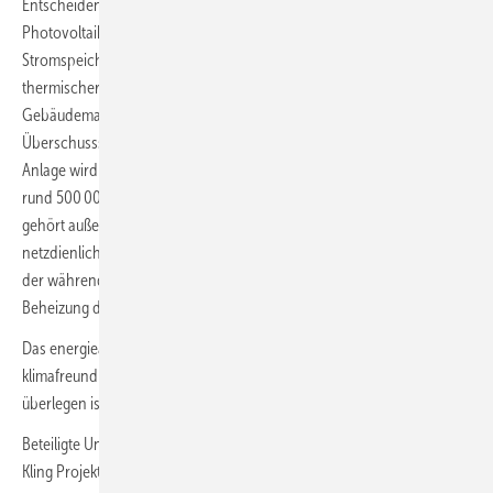
Entscheidende Bestandteile der Energieversorgung sind eine
Photovoltaik-Anlage mit einer Leistung von 270 kW
, ein
p
Stromspeicher mit einer Kapazität von 350 kWh und ein regelbarer
thermischer Speicher mit einer Kapazität von 24 MWh in der
Gebäudemasse. Er kann netzdienlich genutzt werden, indem
Überschussstrom als Wärme gespeichert wird. Der Strom der PV-
Anlage wird für das Gebäude und den firmeneigenen E-Fuhrpark mit
rund 500 000 km Fahrleistung pro Jahr genutzt. Zum Energiekonzept
gehört außerdem ein auf dem Firmengelände installierter
netzdienlicher Stromspeicher mit einer Kapazität von 7 MWh. Ein Teil
der während der Regelleistung entstehenden Abwärme wird für die
Beheizung des Gebäudes genutzt.
Das energieautarke Firmengebäude soll den Beweis liefern, dass
klimafreundliches Bauen den bekannten Bauweisen in jeder Hinsicht
überlegen ist. Der Einzug ist im Dezember 2025 geplant.
Beteiligte Unternehmen: Raum-K, Klima-Top, Architekturbüro Diemer,
Kling Projektbau, Leppig Energieberatung