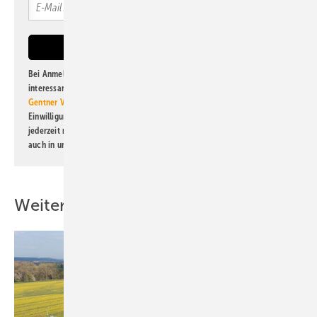
Bei Anmeldung zu diesem Newsletter bin ich damit einverstanden, über
interessante Verlags- und Online-Angebote
der Marken der Alfons W.
Gentner Verlag GmbH & Co. KG
informiert zu werden. Diese
Einwilligung kann ich jederzeit widerrufen und eine Abmeldung ist
jederzeit möglich. Informationen zum Umgang mit Daten finden Sie
auch in unserer
Datenschutzerklärung
.
Weitere Inhalte