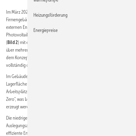
Im März 2025 erfolgte im Memmingen der Spatenstich für ein
Heizungsförderung
Firmengebäude, das mit 95 % Autarkie nahezu unabhängig von
externen Energiequellen sein wird. Das Energiekonzept kombiniert
Energiepreise
Photovoltaik, Wärmepumpe, Stromspeicher und eine Klimadecke
(
Bild 2
) mit einem thermischen Gebäudemassenspeicher, der Wärme
über mehrere Tage speichern und bedarfsgerecht abgeben kann. Mit
dem Konzept kann das Gebäude in der Heizperiode bis zu 14 Tage
vollständig ohne externe Energiezufuhr betrieben werden.
2
Im Gebäude entstehen auf einer Fläche von 3500 m
Büro- und
Lagerflächen für fünf Unternehmen mit insgesamt bis zu 70
Arbeitsplätzen. Das Gebäude erfüllt den Gebäudestandard „Real
Zero“, was bedeutet, dass rund 95 % des Energiebedarfs direkt vor Ort
erzeugt werden.
Die niedrige Heizsystemtemperatur von rund 28 °C bei der
Auslegungsaußentemperatur von − 13 °C ermöglicht eine sehr
effiziente Energienutzung. Während die thermische Speichermasse