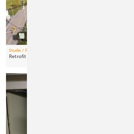
Studie / Referenzprojekt
Retrofit mit fle­xi­blem
Fi­nan­zie­rungs­mo­dell