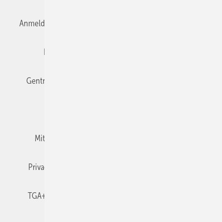
Anmelden
Anmeldung & Registrierung
Datenschutz
Editor's choice
E-Paper
Fachbeiträge
Gentner Verlag
Impressum
Karriere bei Gentner
Team
Mediaservice
Mitgliedschaften und Engagement
Newsletter
Privacy Manager
RSS-Feed
TGA+E abonnieren
TGA+E-WissensCheck
Veranstaltungen / Webinare
© 2026 TGA+E Fachplaner