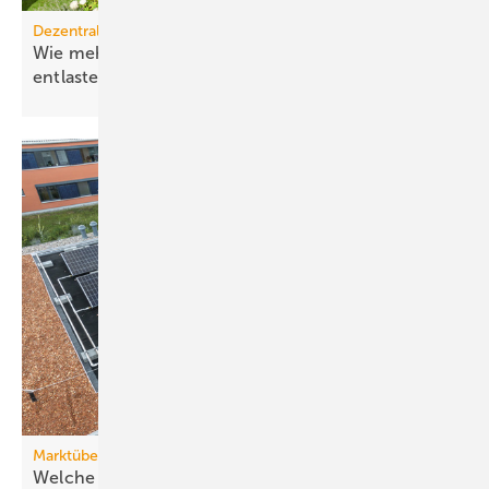
Dezentrale Energiewende
Wie mehr Elektrifizierung das Stromnetz
entlastet
Marktübersicht PVT-Wärmepumpen
Welche Wärmepumpen sich für PVT-Systeme