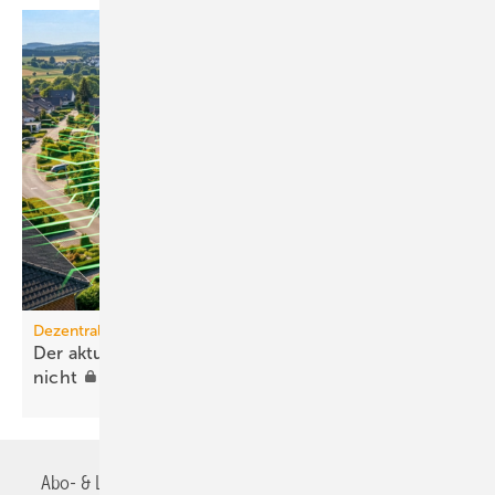
Dezentrale Energiewende
Der aktuelle PV-Ausbau über­lastet die Orts­netze
nicht
Abo- & Leserservice
AGB
Alle Inhalte chronologisch