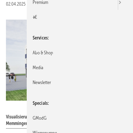
Premium
02.04.2025
|
Veröffentlicht in
Ausgabe 04-2025
|
Druckvorschau
+E
Services
Abo & Shop
Media
Newsletter
Specials
Raum-K GmbH
Visualisierung der Planung für das „Real Zero“-Firmengebäude in
GModG
Memmingen.
Wärmepumpe