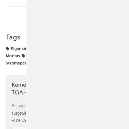
Teilen
Link kopieren
Tags
Eigenstromnutzung
Energiespeicher
Objekt des
Monats
Photovoltaik
Referenzprojekt
Stromspeicher
Wärmerückgewinnung
Keine Zeit? Kein Problem mit dem
TGA+E Newsletter!
Mit unserem Newsletter erhalten Sie regelmäßig von uns
ausgewählte Informationen und Neuigkeiten, gebündelt und
kostenlos direkt ins Postfach.