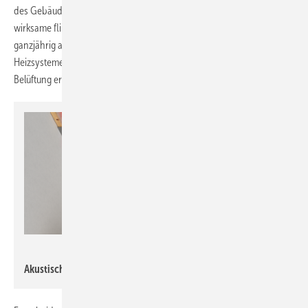
des Gebäudes Wärme langfristig speichert, sorgt die akustisch
wirksame flinke Klimadecke mit einem Lastanteil von rund 30 % für ein
ganzjährig angenehmes Raumklima. Im Vergleich zu klassischen
Heizsystemen soll so der Energieverbrauch um 50 % geringer sein. Die
Belüftung erfolgt über eine Lüftungsanlage mit Wärmerückgewinnung.
Raum-K GmbH
Akustisch wirksame Klimadecke.