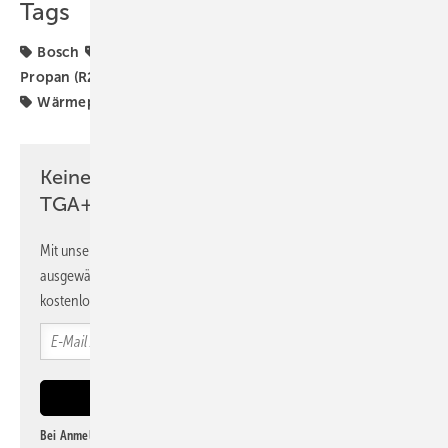
Tags
Bosch
Heizungs-Wärmepumpe
Produkte
Propan (R290)
Propan-Wärmepumpe
Wärmepumpe
Wärmepumpen
Keine Zeit? Kein Problem mit dem
TGA+E Newsletter!
Mit unserem Newsletter erhalten Sie regelmäßig von uns
ausgewählte Informationen und Neuigkeiten, gebündelt und
kostenlos direkt ins Postfach.
Bei Anmeldung zu diesem Newsletter bin ich damit einverstanden, über