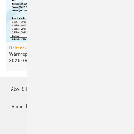
Heizenergiekosten
Wärmepumpen­strom-/Gas­preis-Baro­meter
2026-06
Abo- & Leserservice
AGB
Alle Inhalte chronologisch
Anmelden
Anmeldung & Registrierung
Datenschutz
Editor's choice
E-Paper
Fachbeiträge