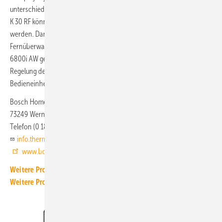
unterschiedlichste Anforderungen ab. Mithilfe des Connect Key
K 30 RF können die Wärmepumpen mit dem Internet verbunden
werden. Dann erleichtern Anwendungen wie HomeCom Pro die
Fernüberwachung und Wartung der Anlage. Bei der Compress
6800i AW gehört der Connect Key bereits zum Lieferumfang. Die
Regelung der Wärmepumpen erfolgt über die integrierte
Bedieneinheit UI800.
Bosch Home Comfort
73249 Wernau
Telefon (0 18 06) 33 73 33
info.thermotechnik@de.bosch.com
www.bosch-homecomfort.de
Weitere Produkt-Meldungen zum Thema Wärmeerzeugung
Weitere Produkt-Meldungen zum Thema Wärmepumpe