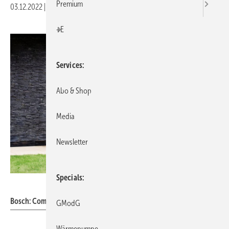
Premium
03.12.2022
|
Veröffentlicht in
Ausgabe 12-2022
|
Druckvorschau
+E
Services
Abo & Shop
Media
Newsletter
Specials
Bosch
Bosch: Compress 5800i AW / 6800i AW.
GModG
Wärmepumpe