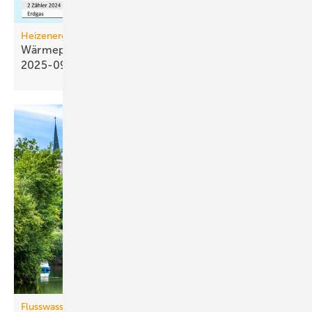
Heizenergiekosten
Wärmepumpen­strom-/Gas­preis-Baro­meter
2025-09
Flusswasserthermie