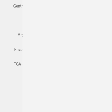
Gentner Verlag
Impressum
Karriere bei Gentner
Team
Mediaservice
Mitgliedschaften und Engagement
Newsletter
Privacy Manager
RSS-Feed
TGA+E abonnieren
TGA+E-WissensCheck
Veranstaltungen / Webinare
© 2026 TGA+E Fachplaner