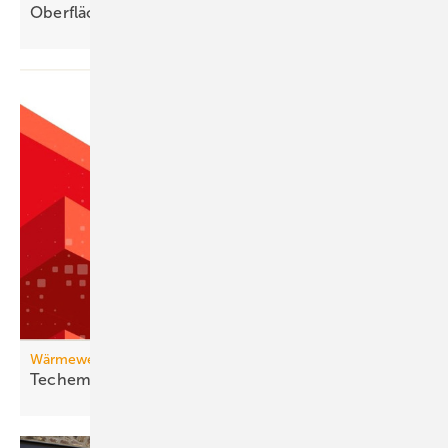
Oberflächenwässer als
Wärmequelle
Wärmewende
Techem Atlas für En­er­gie, Wär­me & Was­ser
2025