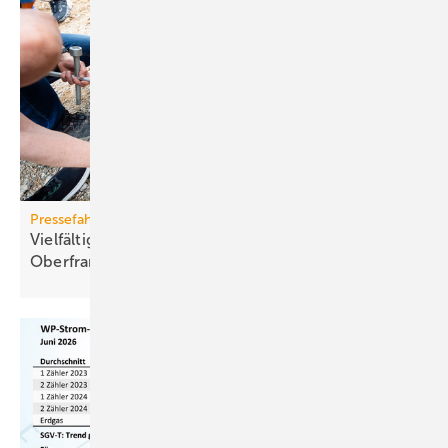
Pressefahrt des BWP
Vielfältiger Einsatz von Wärmepumpen in
Oberfranken