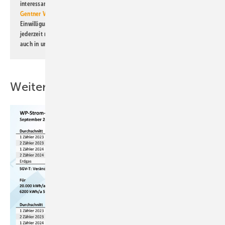
interessante Verlags- und Online-Angebote
der Marken der Alfons W.
Gentner Verlag GmbH & Co. KG
informiert zu werden. Diese
Einwilligung kann ich jederzeit widerrufen und eine Abmeldung ist
jederzeit möglich. Informationen zum Umgang mit Daten finden Sie
auch in unserer
Datenschutzerklärung
.
Weitere Inhalte