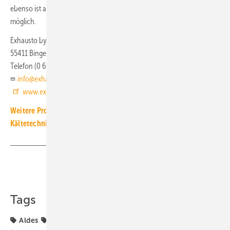
ebenso ist auch die manuelle Bedienung per HMI-Touchdisplay
möglich.
Exhausto by Aldes
55411 Bingen am Rhein
Telefon (0 67 21) 9 17 81 11
info@exhausto.de
www.exhausto.de
Weitere Produkt-Meldungen zum Thema Luft-, Klima- und
Kältetechnik
Teilen
Link kopieren
Tags
Aldes
Exhausto by Aldes
Kompakt-Lüftungsgerät