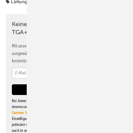
Lüftungsgerät
Produkte
RLT-Gerät
Schullüftung
Keine Zeit? Kein Problem mit dem
TGA+E Newsletter!
Mit unserem Newsletter erhalten Sie regelmäßig von uns
ausgewählte Informationen und Neuigkeiten, gebündelt und
kostenlos direkt ins Postfach.
Bei Anmeldung zu diesem Newsletter bin ich damit einverstanden, über
interessante Verlags- und Online-Angebote
der Marken der Alfons W.
Gentner Verlag GmbH & Co. KG
informiert zu werden. Diese
Einwilligung kann ich jederzeit widerrufen und eine Abmeldung ist
jederzeit möglich. Informationen zum Umgang mit Daten finden Sie
auch in unserer
Datenschutzerklärung
.