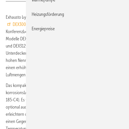
Heizungsförderung
Exhausto by Aldes hat mit den drei RLT-Geräten der Serie
DEX3000
für Unterrichtsräume, Kindertagesstätten und
Energiepreise
Konferenzbereiche sein bisheriges Einzelmodell VEX308 abgelöst. Die
3
3
Modelle DEX3060 (150 bis 650 m
/h), DEX3090 (150 bis 900 m
/h)
3
und DEX3120 (300 bis 1400 m
/h) gibt es jeweils als Version zur
Unterdecken-Montage und zur teilintegrierten Montage. Mit den
hohen Nennluftmengen können sie gemäß Expertenempfehlungen für
einen erhöhten Luftwechsel in Pandemie-Situationen gemäß
Luftmengenkategorie 1 nach DIN EN 16798-1 ausgelegt werden.
Das kompakte Gehäuse der DEX3000-Geräte besteht aus
korrosionsbeständigem, mit Aluzink beschichtetem Stahlblech (AZ
185-C4). Es wird standardmäßig weißlackiert (RAL 9003) und kann
optional auch andersfarbig geliefert werden. Drei scharnierte Türen
erleichtern den Wartungszugang. Die Wärmerückgewinnung über
einen Gegenstrom-Wärmeübertrager aus Aluminium erreicht einen
Temperaturwirkungsgrad von bis zu 80 %. Eine Vorfilteroption und ein