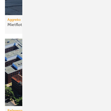
Aggreko
Mietflotte um Dampfkessel
erweitert
Referenzprojekt Wolf