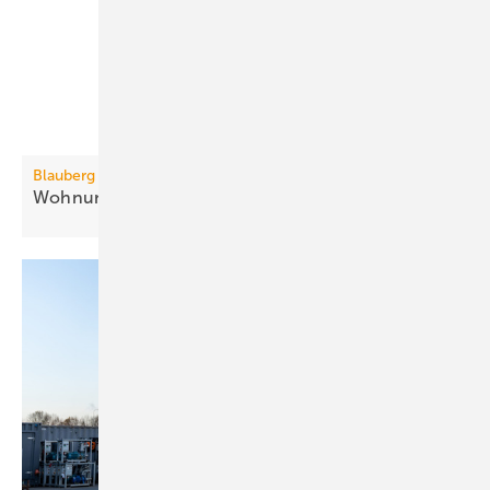
Blauberg Ventilatoren
3
Wohnungslüftung bis 410
m
/h