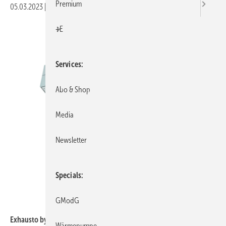
Premium
05.03.2023
|
Veröffentlicht in
Ausgabe 03-2023
|
Druckvorschau
+E
Services
Abo & Shop
Media
Newsletter
Specials
GModG
Exhausto by Aldes
Exhausto by Aldes: Schullüftungsgerät DEX3000.
Wärmepumpe