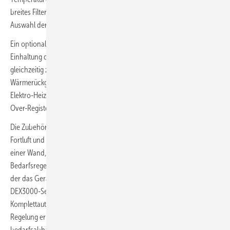
breites Filtersortiment ermöglichen eine anwendungsbezogene
Auswahl der Filterklasse.
Ein optional im Gerät eingebautes Nachheizregister sorgt für die
Einhaltung der gewünschten Komfort-Zulufttemperatur und dient
gleichzeitig zur Leistungskompensation im Vereisungsfall der
Wärmerückgewinnung. Es sind Varianten mit Wasser-Heizregister, mit
Elektro-Heizregister in zwei Größen, mit Kaltwasser- oder Change-
Over-Register möglich.
Die Zubehörpalette umfasst u. a. Wetterschutzgitter, Dachhauben für
Fortluft und Außenluft, eine Kanalanschlussbox für die Montage an
einer Wand, die keine Außenfassade ist, einen CO
-Sensor zur
2
Bedarfsregelung, einen Bewegungsmelder und einen Rauchmelder,
der das Gerät bei von außen angesaugtem Rauch abschaltet. Die
DEX3000-Serie wird standardmäßig mit integrierter
Komplettautomatik EXcon geliefert. Die individuell einstellbare
Regelung ermöglicht einen autarken Betrieb inklusive
bedarfsabhängigem Lüftungsmodus und freier Nachtkühlfunktion.