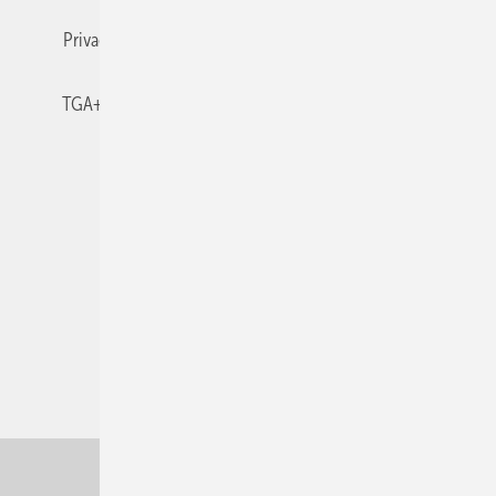
Privacy Manager
RSS-Feed
TGA+E abonnieren
TGA+E-WissensCheck
Veranstaltungen / Webinare
© 2026 TGA+E Fachplaner
Nach oben