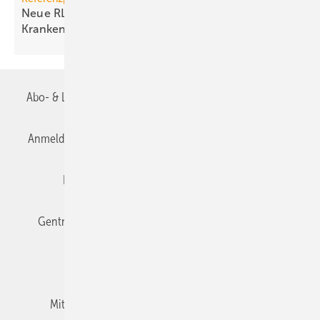
Neue RLT-Anlagen im historischen
Krankenhaus
Abo- & Leserservice
AGB
Alle Inhalte chronologisch
Anmelden
Anmeldung & Registrierung
Datenschutz
Editor's choice
E-Paper
Fachbeiträge
Gentner Verlag
Impressum
Karriere bei Gentner
Team
Mediaservice
Mitgliedschaften und Engagement
Newsletter