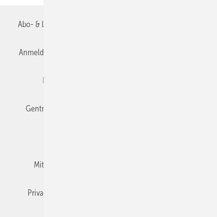
Abo- & Leserservice
AGB
Alle Inhalte chronologisch
Anmelden
Anmeldung & Registrierung
Datenschutz
Editor's choice
E-Paper
Fachbeiträge
Gentner Verlag
Impressum
Karriere bei Gentner
Team
Mediaservice
Mitgliedschaften und Engagement
Newsletter
Privacy Manager
RSS-Feed
TGA+E abonnieren