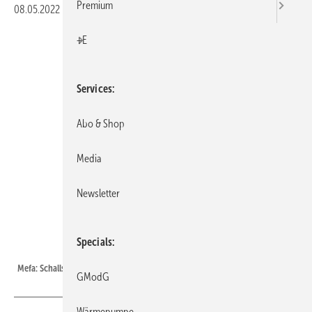
Premium
08.05.2022
|
Veröffentlicht in
Ausgabe 05-2022
|
Druckvorschau
+E
Services
Abo & Shop
Media
Newsletter
Specials
Mefa
Mefa: Schallschutz-Set für Halter 45 I/q.
GModG
Wärmepumpe