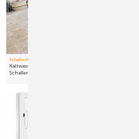
Schallschutz
Kaltwassersätze: Validierung der echten
Schallemissionen