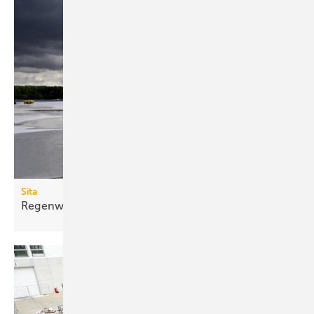
Sita
Regenwächter für
Flachdächer