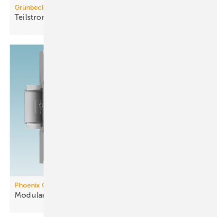
Grünbeck
Teilstromfilter für Kälte- und
Kühlkreisläufe
Phoenix Contact
Modularer Controller mit
KNX-Integration