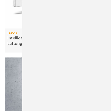
Lunos
Intelligente Fernbedienung für dezen­trale
Lüftungs­systeme