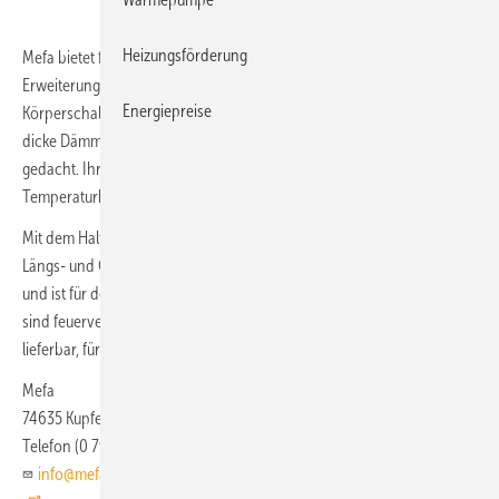
Heizungsförderung
Mefa bietet für den universellen Montageschienen-Halter 45 I/q als
Erweiterung ein Schallschutz-Set mit Dämmplatte und Zubehör zur
Energiepreise
Körperschallentkopplung gegenüber dem Baukörper an. Die 6 mm
dicke Dämmplatte ist ausschließlich für die Montage auf dem Boden
gedacht. Ihre Schalldämmeinlage besteht aus Gummi EPDM mit einer
Temperaturbeständigkeit von − 35 bis 100 °C.
Mit dem Halter 45 I/q zur Befestigung von Montageschienen ist eine
Längs- und Quermontage möglich. Der Halter passt für 45er-Schienen
und ist für den Innen- und Außeneinsatz geeignet. Für Außenbereiche
sind feuerverzinkte Varianten mit erhöhtem Korrosionsschutz
lieferbar, für Innenbereiche galvanisch verzinkte.
Mefa
74635 Kupferzell
Telefon (0 79 44) 6 40
info@mefa.de