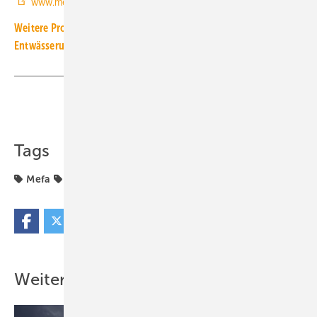
www.mefa.de
Weitere Produkt-Meldungen zum Thema Installations- und
Entwässerungstechnik
Teilen
Link kopieren
Tags
Mefa
Montageschiene
Produkte
Schallschutz
Weitere Inhalte