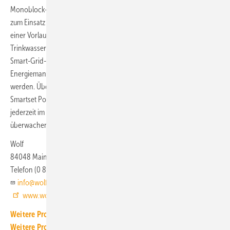
Monoblock-Wärmepumpe ohne Heizstab verfügbar, beispielsweise
zum Einsatz in großen Kaskadenanlagen für Mehrfamilienhäuser. Mit
einer Vorlauftemperatur von bis zu 70 °C kann sie die
Trinkwassererwärmung im reinen Verdichterbetrieb übernehmen.
Smart-Grid-ready kann die CHA-20/24 in ein integriertes
Energiemanagement inklusive Eigenverbrauchsoptimierung integriert
werden. Über das Schnittstellen-Modul „Wolf Link home“ und das
Smartset Portal haben Eigentümer und Fachhandwerker die Anlage
jederzeit im Blick und können sie per App oder am PC steuern bzw.
überwachen.
Wolf
84048 Mainburg
Telefon (0 87 51) 7 40
info@wolf.eu
www.wolf.eu
Weitere Produkt-Meldungen zum Thema Wärmeerzeugung
Weitere Produkt-Meldungen zum Thema Wärmepumpe