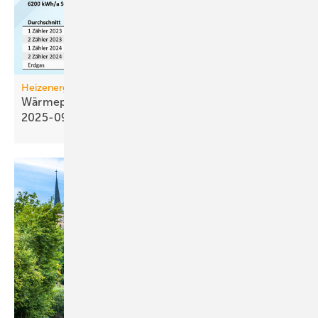
Heizenergiekosten
Wärmepumpen­strom-/Gas­preis-Baro­meter
2025-09