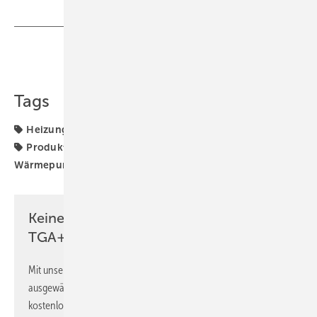
Teilen
Link kopieren
Tags
Heizungs-Wärmepumpe
Monoblock-Wärmepumpe
Produkte
Propan-Wärmepumpe
W35
Wolf
Wärmepumpe
Keine Zeit? Kein Problem mit dem
TGA+E Newsletter!
Mit unserem Newsletter erhalten Sie regelmäßig von uns
ausgewählte Informationen und Neuigkeiten, gebündelt und
kostenlos direkt ins Postfach.