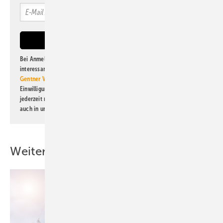
Bei Anmeldung zu diesem Newsletter bin ich damit einverstanden, über
interessante Verlags- und Online-Angebote
der Marken der Alfons W.
Gentner Verlag GmbH & Co. KG
informiert zu werden. Diese
Einwilligung kann ich jederzeit widerrufen und eine Abmeldung ist
jederzeit möglich. Informationen zum Umgang mit Daten finden Sie
auch in unserer
Datenschutzerklärung
.
Weitere Inhalte