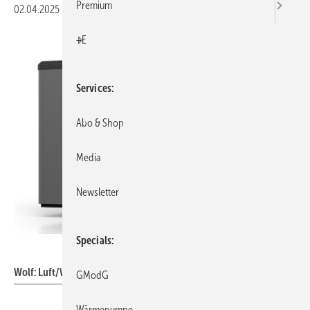
Premium
02.04.2025
|
Veröffentlicht in
Ausgabe 04-2025
|
Druckvorschau
+E
Services
Abo & Shop
Media
Newsletter
Specials
Wolf
Wolf: Luft/Wasser-Wärmepumpe CHA-20/24.
GModG
Wärmepumpe