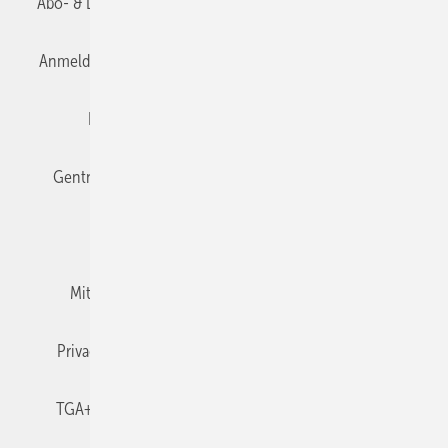
Abo- & Leserservice
AGB
Alle Inhalte chronologisch
Anmelden
Anmeldung & Registrierung
Datenschutz
Editor's choice
E-Paper
Fachbeiträge
Gentner Verlag
Impressum
Karriere bei Gentner
Team
Mediaservice
Mitgliedschaften und Engagement
Newsletter
Privacy Manager
RSS-Feed
TGA+E abonnieren
TGA+E-WissensCheck
Veranstaltungen / Webinare