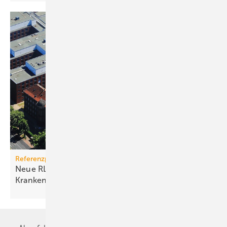
Referenzprojekt Wolf
Neue RLT-Anlagen im historischen
Krankenhaus