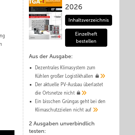
2026
Inhaltsverzeichnis
Einzelheft
ing
bestellen
n
Aus der Ausgabe:
Dezentrales Klimasystem zum
Kühlen großer
Logistik­hallen
Der aktuelle PV-Ausbau über­lastet
die Orts­netze
nicht
Ein bisschen Grüngas geht bei den
Klima­schutz­zielen nicht
auf
2 Ausgaben unverbindlich
testen: