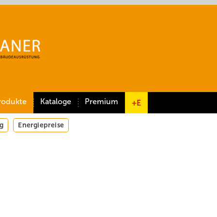
rodukte
Kataloge
Premium
+E
g
Energiepreise