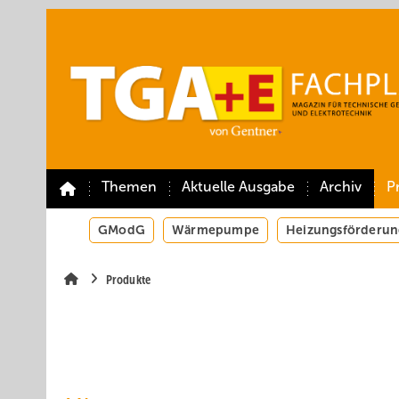
Springe
Springe
Springe
auf
auf
auf
Hauptinhalt
Hauptmenü
SiteSearch
Themen
Aktuelle Ausgabe
Archiv
P
GModG
Wärmepumpe
Heizungsförderun
Produkte