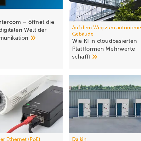
ntercom – öffnet die
Auf dem Weg zum autonom
digitalen Welt der
Gebäude
munikation
Wie KI in cloudbasierten
Platt­formen Mehr­werte
schafft
er Ethernet (PoE)
Daikin