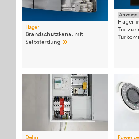
Anzeige
Hager i
Hager
Tür zur 
Brandschutzkanal mit
Türkom
Selbsterdung
Dehn
Power ov